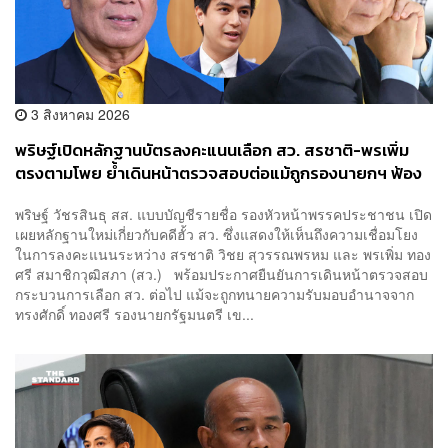
3 สิงหาคม 2026
พริษฐ์เปิดหลักฐานบัตรลงคะแนนเลือก สว. สรชาติ-พรเพิ่ม
ตรงตามโพย ย้ำเดินหน้าตรวจสอบต่อแม้ถูกรองนายกฯ ฟ้อง
หมิ่น
พริษฐ์ วัชรสินธุ สส. แบบบัญชีรายชื่อ รองหัวหน้าพรรคประชาชน เปิด
เผยหลักฐานใหม่เกี่ยวกับคดีฮั้ว สว. ซึ่งแสดงให้เห็นถึงความเชื่อมโยง
ในการลงคะแนนระหว่าง สรชาติ วิชย สุวรรณพรหม และ พรเพิ่ม ทอง
ศรี สมาชิกวุฒิสภา (สว.) พร้อมประกาศยืนยันการเดินหน้าตรวจสอบ
กระบวนการเลือก สว. ต่อไป แม้จะถูกทนายความรับมอบอำนาจจาก
ทรงศักดิ์ ทองศรี รองนายกรัฐมนตรี เข...