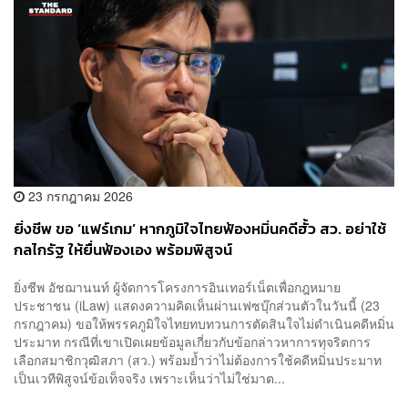
23 กรกฎาคม 2026
ยิ่งชีพ ขอ ‘แฟร์เกม’ หากภูมิใจไทยฟ้องหมิ่นคดีฮั้ว สว. อย่าใช้
กลไกรัฐ ให้ยื่นฟ้องเอง พร้อมพิสูจน์
ยิ่งชีพ อัชฌานนท์ ผู้จัดการโครงการอินเทอร์เน็ตเพื่อกฎหมาย
ประชาชน (iLaw) แสดงความคิดเห็นผ่านเฟซบุ๊กส่วนตัวในวันนี้ (23
กรกฎาคม) ขอให้พรรคภูมิใจไทยทบทวนการตัดสินใจไม่ดำเนินคดีหมิ่น
ประมาท กรณีที่เขาเปิดเผยข้อมูลเกี่ยวกับข้อกล่าวหาการทุจริตการ
เลือกสมาชิกวุฒิสภา (สว.) พร้อมย้ำว่าไม่ต้องการใช้คดีหมิ่นประมาท
เป็นเวทีพิสูจน์ข้อเท็จจริง เพราะเห็นว่าไม่ใช่มาต...