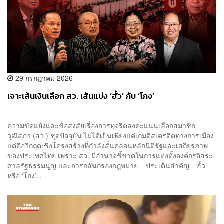
29 กรกฎาคม 2026
เจาะเส้นเงินเลือก สว. เส้นแบ่ง ‘ฮั้ว’ กับ ‘โกง’
ความขัดแย้งและข้อสงสัยเรื่องการทุจริตลงคะแนนเลือกสมาชิก
วุฒิสภา (สว.) ชุดปัจจุบัน ไม่ได้เป็นเพียงแค่เกมดิสเครดิตทางการเมือง
แต่คือวิกฤตเชิงโครงสร้างที่กำลังสั่นคลอนหลักนิติรัฐและเสถียรภาพ
ของประเทศไทย เพราะ สว. มีอำนาจชี้ขาดในการแต่งตั้งองค์กรอิสระ,
ศาลรัฐธรรมนูญ และการกลั่นกรองกฎหมาย ประเด็นสำคัญ ‘ฮั้ว’
หรือ ‘โกง’...