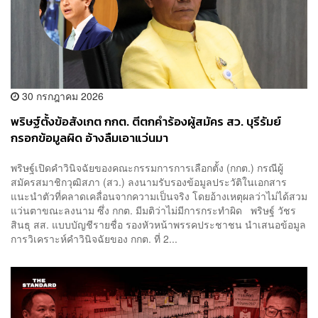
30 กรกฎาคม 2026
พริษฐ์ตั้งข้อสังเกต กกต. ตีตกคำร้องผู้สมัคร สว. บุรีรัมย์
กรอกข้อมูลผิด อ้างลืมเอาแว่นมา
พริษฐ์เปิดคำวินิจฉัยของคณะกรรมการการเลือกตั้ง (กกต.) กรณีผู้
สมัครสมาชิกวุฒิสภา (สว.) ลงนามรับรองข้อมูลประวัติในเอกสาร
แนะนำตัวที่คลาดเคลื่อนจากความเป็นจริง โดยอ้างเหตุผลว่าไม่ได้สวม
แว่นตาขณะลงนาม ซึ่ง กกต. มีมติว่าไม่มีการกระทำผิด พริษฐ์ วัชร
สินธุ สส. แบบบัญชีรายชื่อ รองหัวหน้าพรรคประชาชน นำเสนอข้อมูล
การวิเคราะห์คำวินิจฉัยของ กกต. ที่ 2...