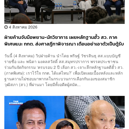
4 สิงหาคม 2026
ฝ่ายค้านจับมือพยาน-นักวิชาการ เผยหลักฐานฮั้ว สว. ภาค
พิเศษแนะ กกต. ส่งศาลฎีกาพิจารณา เตือนอย่าเอาตัวเป็นตู้รับ
กระสุนแทน
วันนี้ (4 สิงหาคม) วิปฝ่ายค้าน นำโดย พริษฐ์ วัชรสินธุ สส.แบบบัญชี
รายชื่อ และ พนิดา มงคลสวัสดิ์ สส.สมุทรปราการ พรรคประชาชน
ร่วมกันจัดกิจกรรม ‘ครบรอบ 2 ปี เลือก สว.-เจาะลึกหลักฐานคดีฮั้ว สว.
(ภาคพิเศษ): เราไว้ใจ กกต. ได้แค่ไหน?’ เพื่อเปิดเผยเบื้องหลังและหลัก
ฐานความไม่ชอบมาพากลในกระบวนการเลือกกันเองของสมาชิก
วุฒิสภา (สว.) ที่ผ่านมา โดยมีทั้งอดีตผู้สมัค...