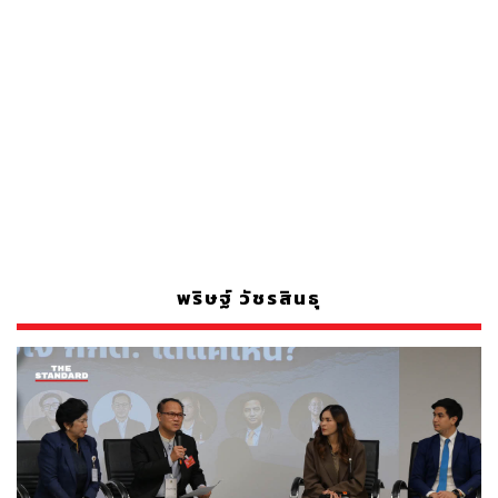
พริษฐ์ วัชรสินธุ