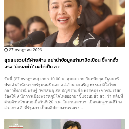
27 กรกฎาคม 2026
สุขสมรวยโต้ฝ่ายค้าน อย่านำข้อมูลเก่ามาบิดเบือน ชี้หากฮั้ว
จริง ‘น้องสะใภ้’ คงได้เป็น สว.
วันนี้ (27 กรกฎาคม) เวลา 10.00 น. สุขสมรวย วันทนียกุล รัฐมนตรี
ประจำสำนักนายกรัฐมนตรี และ สส.อำนาจเจริญ พรรคภูมิใจไทย
กล่าวถึงกรณี พริษฐ์ วัชรสินธุ สส.บัญชีรายชื่อ พรรคประชาชน เรียก
ร้องให้ 9 นักการเมืองพรรคภูมิใจไทยออกมาชี้แจงปมฮั้ว สว. ว่า คลิปที่
ฝ่ายค้านนำเสนอเมื่อวันที่ 26 ก.ค. ในงานเสวนา ‘เปิดหลักฐานคดีโกง
สว. ภาค 2’ ที่รัฐสภา เป็นคลิปจากงานรณรง...