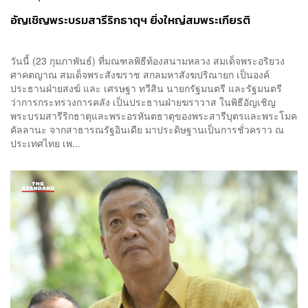
อัญเชิญพระบรมสารีริกธาตุฯ ยิ่งใหญ่สมพระเกียรติ
วันนี้ (23 กุมภาพันธ์) ที่มณฑลพิธีท้องสนามหลวง สมเด็จพระอริยวง
ศาคตญาณ สมเด็จพระสังฆราช สกลมหาสังฆปริณายก เป็นองค์
ประธานฝ่ายสงฆ์ และ เศรษฐา ทวีสิน นายกรัฐมนตรี และรัฐมนตรี
ว่าการกระทรวงการคลัง เป็นประธานฝ่ายฆราวาส ในพิธีอัญเชิญ
พระบรมสารีริกธาตุและพระอรหันตธาตุของพระสารีบุตรและพระโมค
คัลลานะ จากสาธารณรัฐอินเดีย มาประดิษฐานเป็นการชั่วคราว ณ
ประเทศไทย เพ...