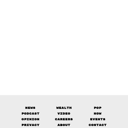
News
Wealth
Pop
Podcast
Video
Now
Opinion
Careers
Events
Privacy
About
Contact