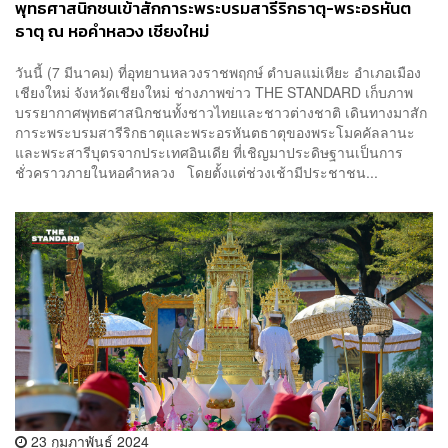
พุทธศาสนิกชนเข้าสักการะพระบรมสารีริกธาตุ-พระอรหันต
ธาตุ ณ หอคำหลวง เชียงใหม่
วันนี้ (7 มีนาคม) ที่อุทยานหลวงราชพฤกษ์ ตำบลแม่เหียะ อำเภอเมือง
เชียงใหม่ จังหวัดเชียงใหม่ ช่างภาพข่าว THE STANDARD เก็บภาพ
บรรยากาศพุทธศาสนิกชนทั้งชาวไทยและชาวต่างชาติ เดินทางมาสัก
การะพระบรมสารีริกธาตุและพระอรหันตธาตุของพระโมคคัลลานะ
และพระสารีบุตรจากประเทศอินเดีย ที่เชิญมาประดิษฐานเป็นการ
ชั่วคราวภายในหอคำหลวง โดยตั้งแต่ช่วงเช้ามีประชาชน...
23 กุมภาพันธ์ 2024