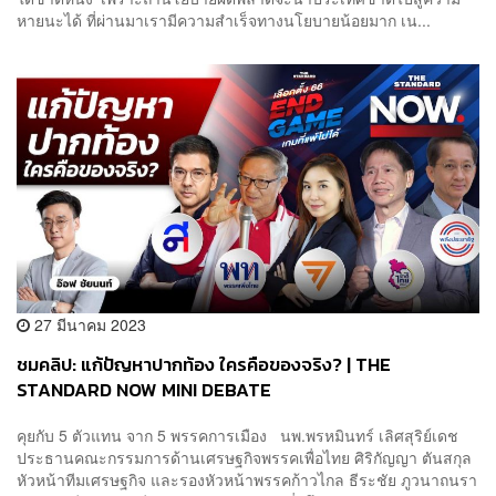
หายนะได้ ที่ผ่านมาเรามีความสำเร็จทางนโยบายน้อยมาก เน...
27 มีนาคม 2023
ชมคลิป: แก้ปัญหาปากท้อง ใครคือของจริง? | THE
STANDARD NOW MINI DEBATE
คุยกับ 5 ตัวแทน จาก 5 พรรคการเมือง นพ.พรหมินทร์ เลิศสุริย์เดช
ประธานคณะกรรมการด้านเศรษฐกิจพรรคเพื่อไทย ศิริกัญญา ตันสกุล
หัวหน้าทีมเศรษฐกิจ และรองหัวหน้าพรรคก้าวไกล ธีระชัย ภูวนาถนรา