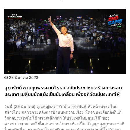
29 มีนาคม 2023
สุดารัตน์ ชวนทุกพรรค แก้ รธน.ฉบับประชาชน สร้างทางรอด
ประเทศ เปลี่ยนขัดแย้งเป็นขับเคลื่อน เพื่ออภิวัฒน์ประเทศให้
รุ่งเรือง
วันนี้ (29 มีนาคม) คุณหญิงสุดารัตน์ เกยุราพันธ์ุ หัวหน้าพรรคไทย
สร้างไทย กล่าวภายหลังการอ่านบทความเรื่อง ‘ใครชนะเลือกตั้งก็แก้
วิกฤตประเทศไม่ได้ พรรคเล็กก็ทำให้ประเทศไทยชนะได้’ ของ
ศ.นพ.ประเวศ วะสี ซึ่งเสนอว่านโยบายต้องเป็น ‘ปัญญาสูงสุดของชาติ
ใดชาติหนึ่ง’ เพราะถ้านโยบายผิดพลาดจะนำประเทศชาติไปสู่ความ