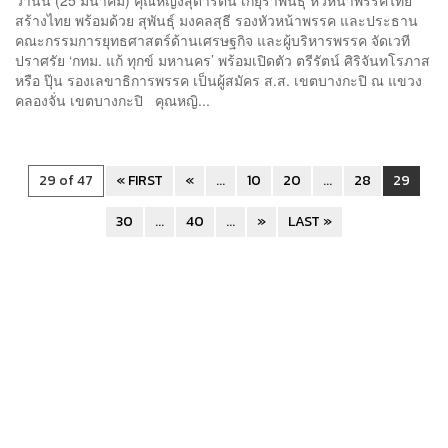
สร้างไทย พร้อมด้วย สุพันธุ์ มงคลสุธี รองหัวหน้าพรรค และประธาน
คณะกรรมการยุทธศาสตร์ด้านเศรษฐกิจ และผู้บริหารพรรค จัดเวที
ปราศรัย ‘กทม. แก้ ทุกข์ มหานคร’ พร้อมเปิดตัว ตรีรัตน์ ศิริจันทโรภาส
หรือ ปุ๊น รองเลขาธิการพรรค เป็นผู้สมัคร ส.ส. เขตบางกะปิ ณ แขวง
คลองจั่น เขตบางกะปิ คุณหญิ...
29 of 47
« FIRST
«
...
10
20
...
28
29
30
...
40
...
»
LAST »