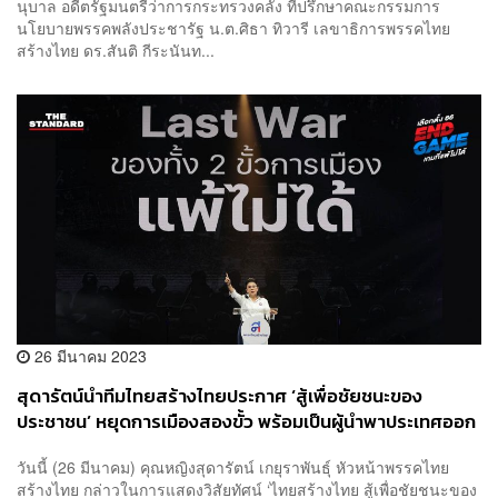
นุบาล อดีตรัฐมนตรีว่าการกระทรวงคลัง ที่ปรึกษาคณะกรรมการ
นโยบายพรรคพลังประชารัฐ น.ต.ศิธา ทิวารี เลขาธิการพรรคไทย
สร้างไทย ดร.สันติ กีระนันท...
26 มีนาคม 2023
สุดารัตน์นำทีมไทยสร้างไทยประกาศ ‘สู้เพื่อชัยชนะของ
ประชาชน’ หยุดการเมืองสองขั้ว พร้อมเป็นผู้นำพาประเทศออก
จากวิกฤต
วันนี้ (26 มีนาคม) คุณหญิงสุดารัตน์ เกยุราพันธุ์ หัวหน้าพรรคไทย
สร้างไทย กล่าวในการแสดงวิสัยทัศน์ ‘ไทยสร้างไทย สู้เพื่อชัยชนะของ