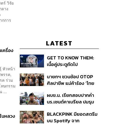
์ วิจัย
ีกลาง
ด
จากการ
LATEST
เครื่อง
GET TO KNOW THEM:
เนื้อคู่ประตูถัดไป
์ หัวหน้า
ศพรรค,
นายกฯ ชวนช้อป OTOP
รค ร่วม
ศิลปาชีพ แม่ค้าร้อง ‘ไทย
รโทษกรรม
ช่วยไทย พลัส’ สุดยอด
 ...
ผบช.น. เรียกสอบปากคำ
ถามมีต่อไหม นายกฯ ตอบ
นร.เซนต์คาเบรียล ปมรุม
‘เดี๋ยวจะพยายาม’
ทำร้ายเพื่อน-ใช้ปืนขู่ สั่ง
BLACKPINK มียอดสตรีม
ดำเนินคดีแล้ว
ศลในหลวง
บน Spotify จาก
ประเทศไทยสูงถึง 536 ล้าน