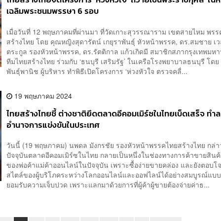
เฉลิมพระชนมพรรษา 6 รอบ
เมื่อวันที่ 12 พฤษภาคมที่ผ่านมา ที่วัดเกาะสุวรรณาราม เขตสายไหม พร
สร้างไทย โดย คุณหญิงสุดารัตน์ เกยุราพันธุ์ หัวหน้าพรรค, ดร.สมชาย เ
ตระกูล รองหัวหน้าพรรค, ดร.รัตติกาล แก้วเกิดมี สมาชิกสภากรุงเทพม
ทีมไทยสร้างไทย ร่วมกับ ‘ธนบุรี เสริมรัฐ’ ในเครือโรงพยาบาลธนบุรี โดย 
พันธุ์พานิช ผู้บริหาร ทำพิธีเปิดโครงการ ‘ห่วงหัวใจ ตรวจคลื่...
19 พฤษภาคม 2024
ไทยสร้างไทยชี้ ต่างชาติยึดตลาดอีคอมเมิร์ซในไทยเบ็ดเสร็จ ทำ
อำนาจการแข่งขันในประเทศ
วันนี้ (19 พฤษภาคม) นพดล มังกรชัย รองหัวหน้าพรรคไทยสร้างไทย กล่า
ปัจจุบันตลาดอีคอมเมิร์ซในไทย กลายเป็นหนึ่งในช่องทางการค้าขายสินค้
ของพ่อค้าแม่ค้าออนไลน์ในปัจจุบัน เพราะซื้อง่ายขายคล่อง และยังตอบโจ
สไตล์ของผู้บริโภคระหว่างโลกออนไลน์และออฟไลน์ได้อย่างสมบูรณ์แบบ 
ยอมรับความเจ็บปวด เพราะแลกมาด้วยการที่ผู้ค้าผู้ขายต้องจ่ายค่าธ...