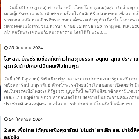
วันนี้ (21 กรกฎาคม) พรรคไทยสร้างไทย โดย คุณหญิงสุดารัตน์ เกยุราพั
คณะผู้บริหาร และสมาชิกพรรค พร้อมใจกันจัดพิธีอุปสมบทหมู่ เพื่อถวายเ
ราชกุศล เฉลิมพระเกียรติพระบาทสมเด็จพระเจ้าอยู่หัว เนื่องในโอกาสพร
มหามงคลเฉลิมพระชนมพรรษา 6 รอบ 72 พรรษา 28 กรกฎาคม พ.ศ. 25
อุโบสถวัดพระเชตุพนวิมลมังคลาราม โดยได้รับพระเม...
25 มิถุนายน 2024
โละ สส. บัญชีรายชื่อ​สกัดก้าวไกล ภูมิธรรม-อนุทิน-สุทิน ประสาน
สุดารัตน์ ไม่เคยได้ยินคนเพื่อไทยพูด
วันนี้ (25 มิถุนายน) ที่ทำเนียบรัฐบาล ก่อนการประชุมคณะรัฐมนตรี (ครม
หญิงสุดารัตน์ เกยุราพันธุ์ หัวหน้าพรรคไทยสร้างไทย ออกมาเปิดเผยว่า ม
คนในพรรคเพื่อไทยจะแก้รัฐธรรมนูญครั้งนี้ จะให้ไม่มีสมาชิกสภาผู้แทน
(สส.) แบบบัญชีรายชื่อว่า หากตนเองได้รับผิดชอบเป็นประธานคณะกรร
ประชามติ ตนเองพูดหลายครั้งว่าการทำประชามติในครั้งนี้ก็เพื่อหาทา...
24 มิถุนายน 2024
2 สส. เพื่อไทย โต้คุณหญิงสุดารัตน์ ‘มโนฉ่ำ’ ยกเลิก สส. ปาร์ตี้ลิสต
อยู่จริง