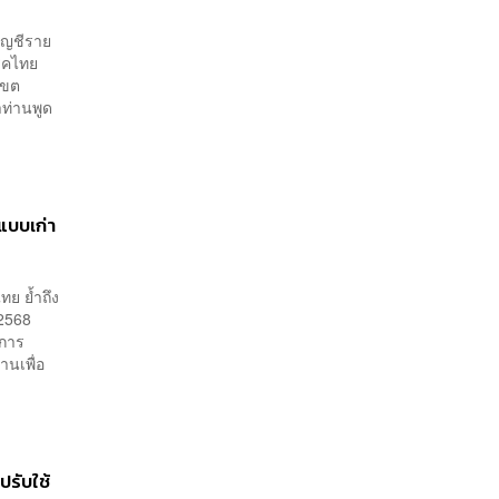
บัญชีราย
รรคไทย
เขต
าท่านพูด
แบบเก่า
ทย ย้ำถึง
 2568
กการ
านเพื่อ
รับใช้