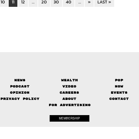
10
11
12
...
20
30
40
...
»
LAST »
News
Wealth
Pop
Podcast
Video
Now
Opinion
Careers
Events
Privacy Policy
About
Contact
FOR ADVERTISING
MEMBERSHIP