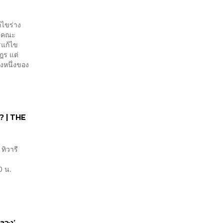
้ไขร่าง
านคณะ
รแก้ไข
ฎร แต่
่งหนึ่งของ
? | THE
ทิวารี
E
0 น.
หลวง’