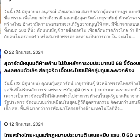
วันนี้ (24 มิถุนายน) อนุสรณ์ เอี่ยมสะอาด สมาชิกสภาผู้แทนราษฎร แบบ
ชื่อ พรรค เพื่อไทย กล่าวถึงกรณี คุณหญิงสุดารัตน์ เกยุราพันธุ์ หัวหน้าพ
สร้างไทย อ้างว่ามีความพยายามจะแก้รัฐธรรมนูญให้ สส. มีที่มาจากแบบ
ทั้งหมด 500 ที่นั่ง ตัดแบบบัญชีรายชื่อออกไป เพื่อสกัดพรรคก้าวไกล ว่า ถ้
กับคนในครอบครัว หรือสมาชิกพรรคของท่านเป็นการภายใน จะมโน...
22 มิถุนายน 2024
สุดารัตน์หนุนมติฝ่ายค้าน ไม่รับหลักการงบประมาณปี 68 ชี้จัดงบ
ละเลยคนตัวเล็ก ส่อทุจริต เอื้อประโยชน์ให้กลุ่มทุนและพวกพ้อง
วันนี้ (22 มิถุนายน) คุณหญิงสุดารัตน์ เกยุราพันธุ์ หัวหน้าพรรคไทยสร้างไ
จุดยืนที่ไม่รับหลักการร่างพระราชบัญญัติ (พ.ร.บ.) งบประมาณรายจ่ายปี
เพราะเป็นการจัดงบที่ไม่ได้แตกต่างไปจากการทำงบในยุครัฐบาลที่มาจา
รัฐประหาร จัดงบแบบเก่าเหมือนในยุคปฏิวัติอุตสาหกรรม จัดงบกว่าแสนล้
เอื้อ สส. พื้นที่ มากกว่าการพัฒนาโครงสร้างด้านเทคโนโลยีที่จ...
12 มิถุนายน 2024
ไทยสร้างไทยหนุนแก้กฎหมายประชามติ เสนอหยิบ รธน. ปี 60 มาป