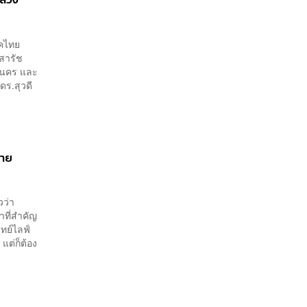
รคไทย
วสารัช
หานคร และ
ดร.สุวดี
ลาย
วว่า
าที่สำคัญ
ทย์ไลฟ์
แต่ก็ต้อง