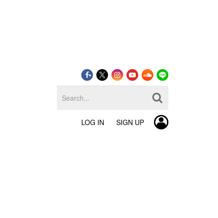
LOG IN
SIGN UP