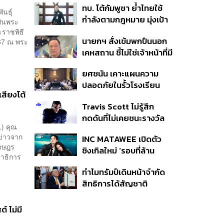
ทบ. โต้กัมพูชา ย้ำไทยใช้
ครั้ง ตลอด 10 ปีที่ผ่านมา
นธุ์
กำลังตามกฎหมาย มุ่งเป้า
ป็นพระ
หมายทางทหาร ชี้ความเสีย
ะราชพิธี
นายกฯ สั่งเข้มพกปืนนอก
67 ณ พระ
หายไทยไม่อาจลบด้วย
เคหสถาน ชี้ไม่ใช่เจ้าหน้าที่มี
ข้อมูลบิดเบือน
โทษอุกฉกรรจ์ ปืนถูกขโมย
ยศชนัน เคาะแผนความ
ก่อเหตุ เจ้าของร่วมรับผิด
ปลอดภัยในรั้วโรงเรียน
เสียงโต้
90 วัน ส่งนักสุขภาพจิต
Travis Scott ไม่รู้สึก
ดูแล-คุมเข้มคัดกรองสิ่ง
กดดันที่ไม่เคยชนะรางวัล
ผิดกฎหมาย
.) คุณ
แกรมมี่ แม้มีชื่อเข้าชิงมา
ีข่าวจาก
INC MATAWEE เปิดตัว
แล้ว 10 ครั้ง
ราษฎร
ซิงเกิลใหม่ ‘รอบที่ล้าน
มาธิการ
(Loop)’ ที่ได้ เน PERSES
ทำไมทรัมป์เดินหน้าจำกัด
มาแสดงในมิวสิกวิดีโอ
สิทธิการได้สัญชาติ
อเมริกันโดยกำเนิดอีกครั้ง
แม้ศาลสูงสุดเคยตัดสิน
์ ไม่มี
คัดค้าน