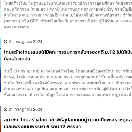
ไทยสร้างไทย ในฐานะประธานคณะกรรมาธิการการอุดมศึกษา วิทยาศาสตร
และนวัตกรรม (กมธ.อว.) สภาผู้แทนราษฎร แถลงภายหลังเชิญ กรมบัญช
สำนักงานคณะกรรมการกฤษฎีกา และบริษัท เจริญโภคภัณฑ์อาหาร จำกั
(มหาชน) หรือ CPF เข้าหารือเกี่ยวกับมาตรการเยียวยาผู้ได้รับผลกระทบ
แพร่ระบาดขอ...
31 กรกฎาคม 2024
ไทยสร้างไทยเสนอให้มีคณะกรรมการกลั่นกรองคดี ม.112 ไม่ให้เป็น
มือกลั่นแกล้ง
วันนี้ (31 กรกฎาคม) พรรคไทยสร้างไทย โดยคุณหญิงสุดารัตน์ เกยุราพันธุ
พรรค, โภคิน พลกุล ประธานคณะกรรมการยุทธศาสตร์ขับเคลื่อนประเท
ชวลิต วิชยสุทธิ์ รองหัวหน้าพรรค และ ชัชวาล แพทยาไทย เลขาธิการพร
กันแถลงข่าวแสดงจุดยืนต่อแนวทางการตราพระราชบัญญัติ (พ.ร.บ.) นิ
ซึ่งคณะกรรมาธิการวิสามัญฯ ได้เสนอรายงานต่อสภาผู้แทนราษฎรแล้วนั้น
21 กรกฎาคม 2024
สมาชิก ‘ไทยสร้างไทย’ เข้าพิธีอุปสมบทหมู่ ถวายเป็นพระราชกุ
เฉลิมพระชนมพรรษา 6 รอบ 72 พรรษา