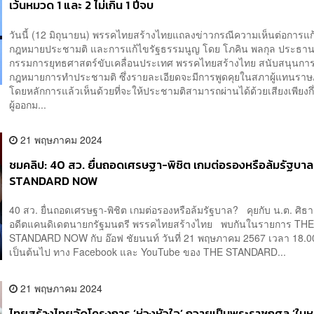
เว้นหมวด 1 และ 2 ไม่เกิน 1 ปีจบ
วันนี้ (12 มิถุนายน) พรรคไทยสร้างไทยแถลงข่าวกรณีความเห็นต่อการแก
กฎหมายประชามติ และการแก้ไขรัฐธรรมนูญ โดย โภคิน พลกุล ประธ
กรรมการยุทธศาสตร์ขับเคลื่อนประเทศ พรรคไทยสร้างไทย สนับสนุนกา
กฎหมายการทำประชามติ ซึ่งรายละเอียดจะมีการพูดคุยในสภาผู้แทนราษ
โดยหลักการแล้วเห็นด้วยที่จะให้ประชามติสามารถผ่านได้ด้วยเสียงเพียงกึ
ผู้ออกม...
21 พฤษภาคม 2024
ชมคลิป: 40 สว. ยื่นถอดเศรษฐา-พิชิต เกมต่อรองหรือล้มรัฐบาล
STANDARD NOW
40 สว. ยื่นถอดเศรษฐา-พิชิต เกมต่อรองหรือล้มรัฐบาล? คุยกับ น.ต. ศิธา 
อดีตแคนดิเดตนายกรัฐมนตรี พรรคไทยสร้างไทย พบกันในรายการ TH
STANDARD NOW กับ อ๊อฟ ชัยนนท์ วันที่ 21 พฤษภาคม 2567 เวลา 18.0
เป็นต้นไป ทาง Facebook และ YouTube ของ THE STANDARD...
21 พฤษภาคม 2024
ไทยสร้างไทยจัดโครงการ ‘ห่วงหัวใจ’ ถวายเป็นพระราชกุศล ‘ใน