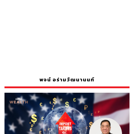
พจน์ อร่ามวัฒนานนท์