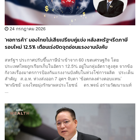
24 กรกฎาคม 2026
‘หอการค้า’ มองไทยไม่เสียเปรียบคู่แข่ง หลังสหรัฐฯรีดภาษี
รอบใหม่ 12.5% เตือนเร่งปิดจุดอ่อนแรงงานบังคับ
สหรัฐฯ ประกาศปรับขึ้นภาษีนำเข้าจาก 60 เขตเศรษฐกิจ โดย
ประเทศไทยถูกเรียกเก็บในอัตรา 12.5% อยู่ในกลุ่มอัตราสูงสุด จากข้อ
กังวลเรื่องมาตรการป้องกันแรงงานบังคับในห่วงโซ่การผลิต ประเด็น
สำคัญ ส.อ.ท. ห่วงส่งออก 7 อุตฯ จับตา ‘ข้อตกลงต่างตอบแทน’
‘พาณิชย์’ แจงไทยมุ่งรักษาผลประโยชน์ ดร.พจน์ อร่ามวัฒนานนท์
...