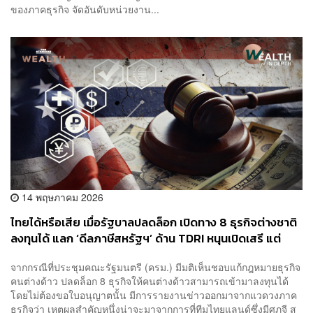
ของภาคธุรกิจ จัดอันดับหน่วยงาน...
14 พฤษภาคม 2026
ไทยได้หรือเสีย เมื่อรัฐบาลปลดล็อก เปิดทาง 8 ธุรกิจต่างชาติ
ลงทุนได้ แลก ‘ดีลภาษีสหรัฐฯ’ ด้าน TDRI หนุนเปิดเสรี แต่
เตือนระวังทุนต่างชาติผูกขาด ธุรกิจไทยอาจล้มหายตายจาก
จากกรณีที่ประชุมคณะรัฐมนตรี (ครม.) มีมติเห็นชอบแก้กฎหมายธุรกิจ
คนต่างด้าว ปลดล็อก 8 ธุรกิจให้คนต่างด้าวสามารถเข้ามาลงทุนได้
โดยไม่ต้องขอใบอนุญาตนั้น มีการรายงานข่าวออกมาจากแวดวงภาค
ธุรกิจว่า เหตุผลสำคัญหนึ่งน่าจะมาจากการที่ทีมไทยแลนด์ซึ่งมีศุภจี สุ