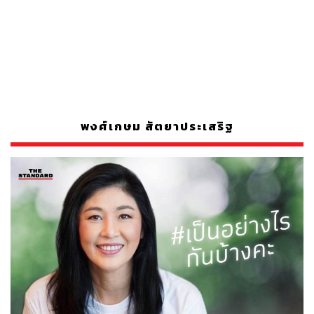
พงศ์เกษม สัตยาประเสริฐ