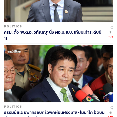
POLITICS
ครม. ตั้ง ‘พ.ต.อ. วทัญญู’ นั่ง ผอ.ป.ย.ป. เทียบเท่าระดับซี
353
11
POLITICS
ธรรมนัสเผยพาครอบครัวพักผ่อนฝรั่งเศส-โมนาโก ปัดบิน