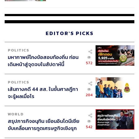
สอบปมขโมยปืนปู่ก่อเหตุ
EDITOR'S PICKS
POLITICS
มหากาพย์โกงข้อสอบท้องถิ่น ก่อน
572
เดินหน้าสู่จุดจบในสัปดาห์นี้
POLITICS
เส้นทางคดี 44 สส. ในชั้นศาลฎีกา
204
จะรู้ผลเมื่อไร
WORLD
สรุปภารกิจอนุทิน เยือนอินโดนีเซีย
542
ขับเคลื่อนการทูตเศรษฐกิจเชิงรุก
ประกาศหุ้นส่วนยุทธศาสตร์ไทย –