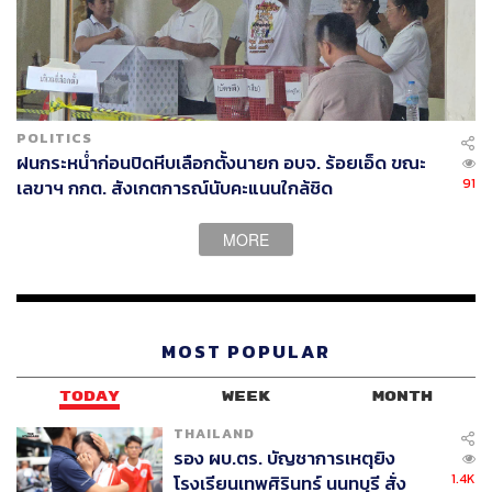
POLITICS
ฝนกระหน่ำก่อนปิดหีบเลือกตั้งนายก อบจ. ร้อยเอ็ด ขณะ
91
เลขาฯ กกต. สังเกตการณ์นับคะแนนใกล้ชิด
MORE
MOST POPULAR
TODAY
WEEK
MONTH
THAILAND
รอง ผบ.ตร. บัญชาการเหตุยิง
1.4K
โรงเรียนเทพศิรินทร์ นนทบุรี สั่ง