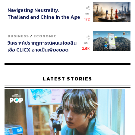
อินโดนีเซีย
Navigating Neutrality:
Thailand and China in the Age
172
of a New Global Order
BUSINESS
/
ECONOMIC
วิเคราะห์ปรากฏการณ์คนแห่ขอสิน
2.6K
เชื่อ CLICX อาจเป็นเพียงยอด
ภูเขาน้ำแข็ง ของปัญหาหนี้ครัว
เรือนไทยที่ถูกซุกไว้
LATEST STORIES