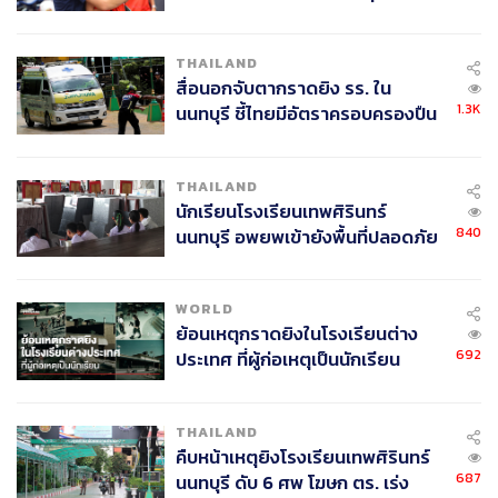
ค้นหา 2 รอบยืนยันไร้คนติดค้าง พบ
ศพปู่-ย่าที่บ้านพักผู้ก่อเหตุ
THAILAND
สื่อนอกจับตากราดยิง รร. ใน
1.3K
นนทบุรี ชี้ไทยมีอัตราครอบครองปืน
สูงในระดับต้นของภูมิภาค
THAILAND
นักเรียนโรงเรียนเทพศิรินทร์
840
นนทบุรี อพยพเข้ายังพื้นที่ปลอดภัย
ชั่วคราว หลังเหตุใช้อาวุธปืนภายใน
โรงเรียนคลี่คลาย
WORLD
ย้อนเหตุกราดยิงในโรงเรียนต่าง
692
ประเทศ ที่ผู้ก่อเหตุเป็นนักเรียน
THAILAND
คืบหน้าเหตุยิงโรงเรียนเทพศิรินทร์
687
นนทบุรี ดับ 6 ศพ โฆษก ตร. เร่ง