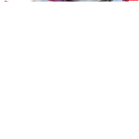
ECONOMIC
/
BUSINESS
ทรัมป์สั่งเก็บภาษี ‘โพลีซิลิคอน’ 15% พร้อมตั้งราคาขั้นต่ำ
...
ตัดกำลังจีน
BUSINESS
/
BUSINESS
แม็คโคร-โลตัส ฟอร์มดี! CPAXT โชว์ครึ่งปีแรกรายได้ทะลุ
...
2.6 แสนล้าน เร่งปรับโฉมสาขาใหม่ดันพื้นที่เช่าโต