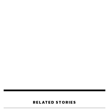
ภาพประกอบ:
Karin Foxx.
TAGS:
ต้น ณ ระนอง
พรรคไทยรักษาชาติ
มิตติ ติยะไพรัช
RELATED STORIES
พงศ์เกษม สัตยาประเสริฐ
ฤภพ ชินวัตร
คณาพจน์ โจมฤทธิ์
ยิ่งลักษณ์ ชินวัตร