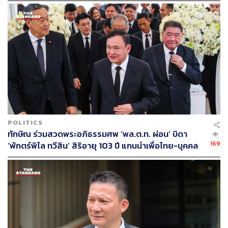
วิม รุ่งวัฒนจินดา
ทักษิณ ชินวัตร
วรรษมล เพ็งดิษฐ์
การเลือกตั้ง
ชยิกา วงศ์นภาจันทร์
การจัดตั้งพรรคการเมือง
ปรีชาพล พงษ์พานิช
143
ABOUT THE AUTHOR
ธนกร วงษ์ปัญญา
POLITICS
บรรณาธิการข่าวในประเทศ กอง
ทักษิณ ร่วมสวดพระอภิธรรมศพ ‘พล.ต.ท. ผ่อน’ บิดา
บรรณาธิการข่าว THE STANDARD
169
‘พักตร์พิไล ทวีสิน’ สิริอายุ 103 ปี แกนนำเพื่อไทย-บุคคล
หลากวงการร่วมอาลัย