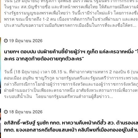
วันนี้ (29 มิถุนายน) ที่รัฐสภา จุลพันธ์ อมรวิวัฒน์ รัฐมนตรีว่าการกระท
ในฐานะ สส.บัญชีรายชื่อ และหัวหน้าพรรคเพื่อไทย ให้สัมภาษณ์ถึงความ
ร่างรัฐธรรมนูญของพรรคเพื่อไทยว่า วันนี้เรามีร่างใหม่แล้ว โดยการลงชื
พรรค ขณะนี้ขาดถึง 1-2 คน เนื่องจากติดภารกิจในช่วงที่ผ่านมา และคง
ประสานกับขอความร่วมมือกับพรรคการเมืองอื่นในการที่จะลงชื่อให้คร...
19 มิถุนายน 2026
นายกฯ ตอบปม ปมฝ่ายค้านชี้ย้ายผู้ว่าฯ ภูเก็ต แค่ละครฉากหนึ่ง 
ละคร ฉากสุดท้ายต้องตายทุกตัวละคร”
วันนี้ (18 มิถุนายน) เวลา 08.15 น. ที่ท่าอากาศยานทหาร 2 กองบิน 6 (บน
ดอนเมือง อนุทิน ชาญวีรกูล นายกรัฐมนตรีและรัฐมนตรีว่าการกระทรว
กล่าวถึงกรณีการโยกย้ายผู้ว่าราชการจังหวัดและรองผู้ว่าราชการจังหวัดภูเ
ฝ่ายค้านมองว่าเป็นเพียงละครฉากหนึ่ง อาศัยจังหวะสถานการณ์เพื่อวาง
ระบอบสีน้ำเงิน โดยนายกรัฐมนตรีทวนคำถามผู้สื่อข่าวว...
18 มิถุนายน 2026
อภิสิทธิ์-พริษฐ์ รุมซัก กกต. หาความคืบหน้าคดีฮั้ว สว. ด้านรอง
กกต. แจงเอกสารคดีเกือบแสนหน้า คลิปโพยที่เมืองทองอยู่ในสำ