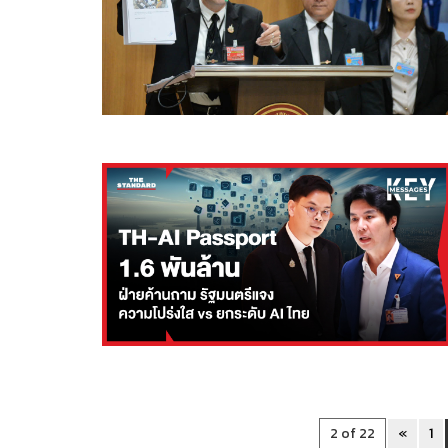
2 of 22
«
1