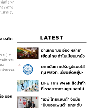
ี่หนึ่ง ทำ
รกระทรวง
ยในส่วนงบ
LATEST
ดสรรผิด
อ่านเกม ‘มิน อ่อง หล่าย’
ร.บ.) งบ
เยือนไทย ทำไมเมียนมายัง
รอภิปราย
เป็นตลาดที่ไทยทิ้งไม่ได้ ใน
ของ
ยศชนันเคาะปรับรูปแบบใช้
วันที่ค่าเงินตก ทุนสำรอง
แกนนำพรรค
ทุน พสวท. เรียนยืดหยุ่น-
ต่ำ
ลดเงื่อนไขผูกมัด ใช้ทุนเท่า
LIFE This Week สิ่งน่าทำ
เวลาเรียน-ดึงผลงานลด
ที่เราอยากชวนคุณออกไป
หย่อนเวลา ดันให้มีผลย้อน
ลองสัปดาห์นี้ 5-11
หลัง
ื่อ บอก
“เอพี ไทยแลนด์” จับมือ
สิงหาคม 2569
“นิปปอนเพนต์” ยกระดับ
Green Partner รายแรก