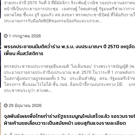
จ่ายประจำปี 2570 วันที่ 3 ที่มีมัลลิกา จิระพันธุ์วาณิช รองประธานสภาคนท
หน้าที่เป็นประธานการประชุม เจเศรษฐ์ ไทยเศรษฐ์ รัฐมนตรีช่วยว่ากา
มหาดไทย ชี้แจง จูรี นุ่มแก้ว สส.สงขลา พรรคประชาธิปัตย์ ที่ได้อภิปรา
ประมาณการรับมือภัยพิบัติของกรมป้องกันและบรรเท...
1 กรกฎาคม 2026
พรรคประชาชนมีมติคว่ำร่าง พ.ร.บ. งบประมาณฯ ปี 2570 เหตุจั
เพี้ยน หั่นสวัสดิการ
พรรคประชาชนประกาศจุดยืนลงมติ ‘ไม่เห็นชอบ’ ร่างพระราชบัญญัติ (พ.
ประมาณรายจ่ายประจำปีงบประมาณ พ.ศ. 2570 ในวาระที่ 1 ภายหลังกา
ในสภาผู้แทนราษฎรตลอดทั้ง 3 วัน ประเด็นสำคัญ ครม.-รัฐมนตรีเจ้า
โครงการ ชี้แจงอะไรไม่ได้ ชั้น กมธ. ล็อกเป้าจี้ถามงบกระทรวง DE 
ประชาชนระบุว่า สาเหต...
29 มิถุนายน 2026
จุลพันธ์เผยเพื่อไทยทำร่างรัฐธรรมนูญใหม่เสร็จแล้ว รอรวมรายช
ฝ่ายค้านขอเลื่อนวาระเป็นสมัยหน้า มอบสุทินแจงรายละเอียด