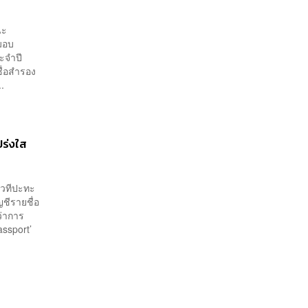
นะ
มอบ
ะจำปี
ื่อสำรอง
.
ปร่งใส
เวทีปะทะ
ญชีรายชื่อ
ว่าการ
assport’