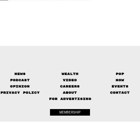
News
Wealth
Pop
Podcast
Video
Now
Opinion
Careers
Events
Privacy Policy
About
Contact
FOR ADVERTISING
MEMBERSHIP