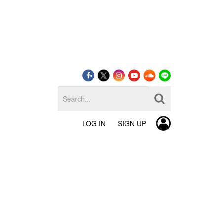
LOG IN
SIGN UP