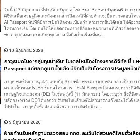
วันนี้ (17 มิถุนายน) ที่ทำเนียบรัฐบาล ไชยชนก ชิดชอบ รัฐมนตรีว่าการ
ดิจิทัลเพื่อเศรษฐกิจและสังคม กล่าวถึงกรณีที่ฝ่ายค้านจะยื่นตรวจสอบโค
AI Passport ทันทีที่มีการเปิดให้ลงทะเบียนว่า สามารถยื่นได้เลย ไม่ต้องร
โครงการเริ่ม โดยตนได้ให้ปลัดกระทรวงดีอีและหน่วยงานที่เกี่ยวข้องตร
พบว่าถูกต้องตามระเบียบทุกอย่าง จึงถือเป็นเรื่องที่ตน...
10 มิถุนายน 2026
ภาวุธเปิดโปง ‘กลุ่มทุนน้ำเงิน’ โมเดลใหม่โกงโครงการดิจิทัล ชี้ T
Passport แค่ยอดภูเขาน้ำแข็ง มีอีกเป็นสิบโครงการประมูลหน้าเด
ภาวุธ พงษ์วิทยภานุ สส. แบบบัญชีรายชื่อ พรรคประชาชน กล่าวถึงการเปิ
ความเห็นของประชาชนต่อโครงการ TH-AI Passport ของกระทรวงดิจิทัลเ
เศรษฐกิจและสังคม (DE) ในวันพรุ่งนี้ (11 มิถุนายน) โดยระบุว่า สิ่งที่ยังส
ปลัดกระทรวง DE ได้บอกว่า รับฟังไปแล้วแต่ไม่สามารถแก้ไขอะไรได้ แล
ไปทำไม ภาวุธตั้งข้อสังเกตด้วยว่า การเปิดรับฟังค...
9 มิถุนายน 2026
ฝ่ายค้านรับหลักฐานตรวจสอบ กกต. ละเว้นไต่สวนคดีโพยฮั้วเลือก