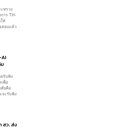
กระทรวง
รงการ TH-
อให้
วจสอบแล้ว
H-AI
ิม
ดรับฟัง
พื่อ
งสัยคือ
ะจะรับฟัง
 สว. ส่ง