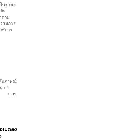
น ในฐานะ
กิจ
ิดตาม
ะกรรมการ
ขาธิการ
้สัมภาษณ์
ตา 4
างไร ภาพ
รอเปิดลง
อ