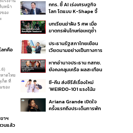
รวงแรงงาน
กกร. ชี้ AI เร่งเศรษฐกิจ
ในไทยสู่มาตรฐานโลกด้วย
คืบหน้า
โลก โตแบบ K-Shape จี้
EPD International
่อของ
ไทยเพิ่ม Local Content
จะ
พร้อมชูแนวคิด Global
บทเรียนฆ่าฝัง 5 ศพ เมื่อ
รับคลื่นลงทุนใหม่
Standards for Global
ฆาตกรพ้นโทษก่อเหตุซ้ำ
Sustainable Living ส่ง
สังคมจี้รัฐงัด ‘โทษประหาร’
มอบบ้านคุณภาพ ลดผลก
ประธานรัฐสภาไทยเยือน
คืนความยุติธรรม
ระทบต่อสิ่งแวดล้อม พร้อม
“โลกคือ
เวียดนามอย่างเป็นทางการ
ปั้นนักออกแบบที่ใส่ใจโลก
ตามคำเชิญประธานสภา
หากอำนาจประธาน กสทช.
แห่งชาติ สานสัมพันธ์
.6)
ยังคงคลุมเครือ ผลสะเทือน
แน่นแฟ้น 50 ปี
งมหาดไทย
ระดับประเทศที่ตามมาจะ
ก็ต ที่
ซี-คีน ส่งซีรีส์เรื่องใหม่
หนักแค่ไหน
คนของ
‘WEIRDO-101 แรงโน้ม
ถ่วงระหว่างเรา’ เริ่มตอน
Ariana Grande เปิดใจ
แรก 14 ส.ค. นี้
ครั้งแรกถึงประเด็นการพัก
งานเพื่อไปใช้ชีวิตส่วนตัว
เลขาฯ
นวนแล้ว