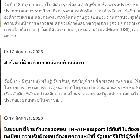
วันนี้ (18 มิถุนายน) วาโย อัศวะรุ่งเรือง สส.บัญชีรายชื่อ พรรคประชาช
ประธานคณะกรรมาธิการกิจการศาล องค์กรอิสระ องค์กรอัยการ รัฐวิสาห
องค์การมหาชน และกองทุน สภาผู้แทนราษฎร เป็นประธานการประชุมต
ความคืบหน้าการตรวจสอบคดีฮั้วเลือกตั้งสมาชิกวุฒิสภา (สว.) ของคณ
การเลือกตั้ง (กกต.) โดยมีตัวแทน กกต., กรมสอบสวนคดีพิเศษ (DSI), เล
คณะก...
17 มิถุนายน 2026
4 เรื่อง ที่ฝ่ายค้านชวนสังคมต้องจับตา
วันนี้ (17 มิถุนายน) พริษฐ์ วัชรสินธุ สส.บัญชีรายชื่อ พรรคประชาชน ให
ในรายการ ‘กรรมการข่าวคุยนอกจอ’ ในฐานะฝ่ายค้าน ชวนประชาชนจับ
เรื่องสำคัญ ที่สังคมกำลังจับตาว่ากลไกตรวจสอบของรัฐจะทำงานอย่
ประกอบ: ยุทธพล ธไนศวรรย์...
17 มิถุนายน 2026
ไชยชนก ชี้ฝ่ายค้านตรวจสอบ TH-AI Passport ได้ทันที ไม่ต้อง
ทะเบียน ความรับผิดชอบต้องแยกตามหน้าที่ รัฐมนตรีไม่ใช่ผู้จัดซื้