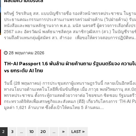
ผลต่อความโปร่งใส
พริษฐ์ วัชรสินธุ สส. แบบบัญชีรายชื่อ รองหัวหน้าพรรคประชาชน ในฐา
ประธานคณะกรรมการประสานงานพรรคร่วมฝ่ายค้าน (วิปฝ่ายค้าน) รับ
หนังสือและพยานหลักฐานจาก พ.ต.อ. มนัส นครศรี ผู้ตรวจการเลือกตั้งปร
2567 และ อัครวัฒน์ พงศ์ธนาชลิตกุล สมาชิกวุฒิสภา (สว.) ในบัญชีรายช
รวมถึงตัวแทนกลุ่มผู้สมัคร สว. สำรอง เพื่อขอให้ตรวจสอบการปฏิบัติหน..
28 พฤษภาคม 2026
TH-AI Passport 1.6 พันล้าน ฝ่ายค้านถาม รัฐมนตรีแจง ความโ
vs ยกระดับ AI ไทย
วันนี้ (28 พฤษภาคม) การประชุมสภาผู้แทนราษฎรวันนี้ กลายเป็นอีกหนึ่ง
ทางนโยบายด้านเทคโนโลยีที่เข้มข้นที่สุด เมื่อ ภาวุธ พงษ์วิทยภานุ สส.บั
พรรคประชาชน ตั้งกระทู้ถามสดด้วยวาจาต่อ ไชยชนก ชิดชอบ รัฐมนตรี
กระทรวงดิจิทัลเพื่อเศรษฐกิจและสังคมภ (ดีอี) เกี่ยวกับโครงการ ‘TH-AI P
มูลค่า 1,621 ล้านบาท ซึ่งตั้งเป้าให้คนไทย 5 ล้านคนเ...
2
3
...
10
20
...
»
LAST »