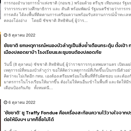
การกองอำนวยการน้ำแห่งชาติ (กอนช.) พร้อมด้วย ตรีนุช เทียนทอง รัฐม
ว่าการกระทรวงศึกษาธิการ และ สันติ พร้อมพัฒน์ รัฐมนตรีช่วยว่าการก
การคลัง ได้ลงพื้นที่ติดตามการเตรียมความพร้อมรับสถานการณ์น้ำทะเลหนุ
คลองโอ่งอ่าง โดยมี ชัชชาติ สิทธิพันธุ์ ผู้ว่าร...
8 ตุลาคม 2022
ชัชชาติ ยกเหตุการณ์หนองบัวลำภูเป็นสิ่งย้ำเตือนกระตุ้น ตั้งเป้า 
เมืองปลอดยาบ้า โรงเรียนและชุมชนต้องปลอดภัย
วันนี้ (8 ตุลาคม) ชัชชาติ สิทธิพันธุ์ ผู้ว่าราชการกรุงเทพมหานคร เปิดเผย
เหตุการณ์ที่หนองบัวลำภูว่า ขอให้คิดว่าเหตุการณ์ที่เกิดขึ้นเป็นกรณีตัวอย่า
คิดว่าจะไม่เกิดอีก กทม. เองต้องเตรียมพร้อมในพื้นที่ที่รับผิดชอบ และต้
มาตรการในโรงเรียนให้มากขึ้น ต้องไม่ให้คนอื่นเข้าในพื้นที่ และจัดให้มี
เตือนป้องกันภัย ทั้งหมดนี...
6 ตุลาคม 2022
‘ชัชชาติ’ ชู Traffy Fondue คือเครื่องสะท้อนความไว้วางใจจาก
ต่อให้มีงบฯ มากก็ซื้อไม่ได้