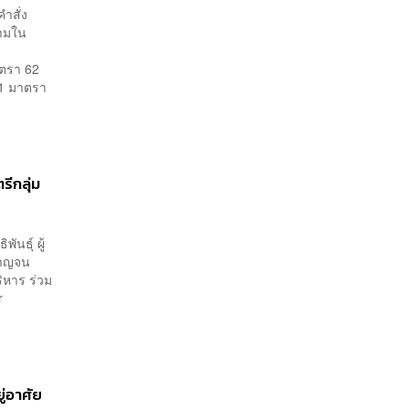
ำสั่ง
วามใน
ตรา 62
51 มาตรา
ีกลุ่ม
ันธุ์ ผู้
กาญจน
ิหาร ร่วม
r
ู่อาศัย