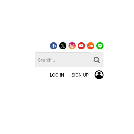
LOG IN
SIGN UP