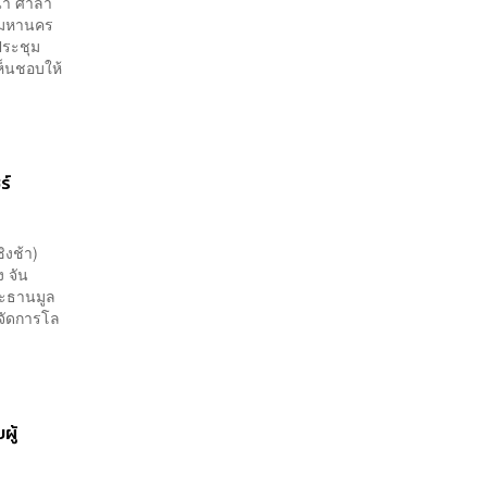
ฒนา ศาลา
ทพมหานคร
ประชุม
เห็นชอบให้
ร์
ิงช้า)
ง จัน
ระธานมูล
รจัดการโล
ผู้