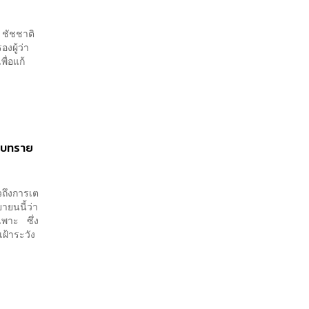
 ชัชชาติ
งผู้ว่า
ื่อแก้
สอบทราย
าวถึงการเต
ายนนี้ว่า
ฉพาะ ซึ่ง
ฝ้าระวัง