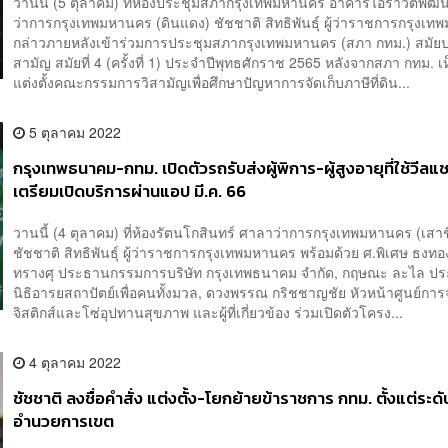
วานนี้ (5 ตุลาคม) ที่ห้องประชุมสภากรุงเทพมหานคร อาคารไอราวัตพั
ว่าการกรุงเทพมหานคร (ดินแดง) ชัชชาติ สิทธิพันธุ์ ผู้ว่าราชการกรุงเ
กล่าวภายหลังเข้าร่วมการประชุมสภากรุงเทพมหานคร (สภา กทม.) สมัย
สามัญ สมัยที่ 4 (ครั้งที่ 1) ประจำปีพุทธศักราช 2565 หลังจากสภา กทม. 
แต่งตั้งคณะกรรมการวิสามัญเพื่อศึกษาปัญหาการจัดเก็บภาษีที่ดิน...
5 ตุลาคม 2022
กรุงเทพธนาคม-กทม. เปิดตัวรถรับส่งผู้พิการ-ผู้สูงอายุที่ใช้วีลแช
เตรียมเปิดบริการผ่านแอป มี.ค. 66
วานนี้ (4 ตุลาคม) ที่ห้องรัตนโกสินทร์ ศาลาว่าการกรุงเทพมหานคร (เสาช
ชัชชาติ สิทธิพันธุ์ ผู้ว่าราชการกรุงเทพมหานคร พร้อมด้วย ศ.พิเศษ ธงทอ
ทรางศุ ประธานกรรมการบริษัท กรุงเทพธนาคม จำกัด, กฤษณะ ละไล ป
นิธิอารยสถาปัตย์เพื่อคนทั้งมวล, ดวงพรรณ กริชชาญชัย หัวหน้าศูนย์กา
จิสติกส์และโซ่อุปทานสุขภาพ และผู้ที่เกี่ยวข้อง ร่วมเปิดตัวโครง...
4 ตุลาคม 2022
ชัชชาติ ลงชื่อคำสั่ง แต่งตั้ง-โยกย้ายข้าราชการ กทม. ตั้งแต่ระดับ
อำนวยการเขต