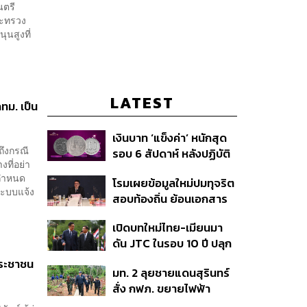
นตรี
ระทรวง
นสูงที่
LATEST
กทม. เป็น
เงินบาท ‘แข็งค่า’ หนักสุด
ถึงกรณี
รอบ 6 สัปดาห์ หลังปฏิบัติ
งที่อย่า
การแทรกแซงเยนของ
องกำหนด
โรมเผยข้อมูลใหม่ปมทุจริต
สหรัฐฯ-ญี่ปุ่น Standard
ระบบแจ้ง
สอบท้องถิ่น ย้อนเอกสาร
Chartered เปิดเป้าสิ้นปีนี้
ประชุมปี 2567 พบชื่อ
จ่อแข็งต่อแตะ 32.50 บาท
เปิดบทใหม่ไทย-เมียนมา
อนุทิน จ่อสอบต่อเอี่ยว
ต่อดอลลาร์
ดัน JTC ในรอบ 10 ปี ปลุก
ตัดตอน ม.บูรพา หรือไม่
‘เส้นเลือดใหญ่’ ค้า
ประชาชน
มท. 2 ลุยชายแดนสุรินทร์
ชายแดน ท่าเรือน้ำลึก
สั่ง กฟภ. ขยายไฟฟ้า
ทวาย
‘ปราสาทตาควาย–เนิน