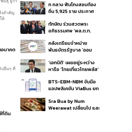
ธุ์ ผู้ว่า
ก กลาง ฟันโกงสอบท้อง
350’ เสริมความมั่นคง
ถิ่น 5,925 ราย ประกาศ
ชายแดน
ิ่งสำคัญ
บัญชีใหม่ 7 ส.ค. ส่วน 97
ให้
ทักษิณ ร่วมสวดพระ
ราย รอ ป.ป.ช. ขีดเส้นแล้ว
อภิธรรมศพ ‘พล.ต.ท.
เสร็จ 31 ส.ค.
ผ่อน’ บิดา ‘พักตร์พิไล ทวี
คลังเตรียมจำหน่าย
สิน’ สิริอายุ 103 ปี แกนนำ
มในอนาคต
พันธบัตรรัฐบาล ‘ออม
เพื่อไทย-บุคคลหลาก
พลัส’ รอบถัดไป เร็วสุด 4
วงการร่วมอาลัย
‘เอกนิติ’ เผยอยู่ระหว่าง
ก.ย.นี้ อาจเพิ่มสัดส่วนการ
ื่นๆ ที่
หารือ ‘ไทยเที่ยวไทยพลัส’
ขายแบบ Small Lot First
มีสิทธิใช้งบจากเงินกู้ 4
มากขึ้น
BTS-EBM-NBM จับมือ
แสนล้าน มั่นใจงบต่อ ‘ไทย
แอปพลิเคชัน ViaBus ยก
ช่วยไทย พลัส’ เฟส 2 มี
ระดับการติดตามตำแหน่ง
เพียงพอ
Sra Bua by Num
รถไฟฟ้า 3 สายแบบเรียล
Weerawat เปลี่ยนไป และ
ไทม์
ี่ดิน
นี่คือเหตุผลที่เราควรกลับ
ไปอีกครั้ง