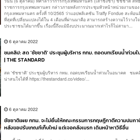
วันนี้ (6 ตุลาคม) ที่ศาลาว่าการกรุงเทพมหานคร (เสาชิงช้า) ชัชชาติ สิทธิพัน
ราชการกรุงเทพมหานคร กล่าวภายหลังการประชุมหัวหน้าหน่วยงานของ
กรุงเทพมหานคร ครั้งที่ 10/2565 ว่าแอปพลิเคชัน Traffy Fondue สะท้อนส
ที่สุดที่เปลี่ยนแปลงได้ใน 4 เดือนที่ผ่านมาคือ สามารถสร้างความไว้วางใจ
ประชาชนได้มากขึ้น เรื่องนี้ถึงแม้มีงบประมาณมากเท่าไรก็ไม่สามา...
6 ตุลาคม 2022
ชมคลิป: สด ‘ชัชชาติ’ ประชุมผู้บริหาร กทม. ถอดบทเรียนน้ำท่ว
| THE STANDARD
สด 'ชัชชาติ' ประชุมผู้บริหาร กทม. ถอดบทเรียนน้ำท่วมในอนาคต ชมคลิปอ
น่าสนใจได้ที่ https://thestandard.co/video/...
6 ตุลาคม 2022
ชัชชาติเผย กทม. จะไม่ยื่นให้คณะกรรมการกฤษฎีกาตีความปมภาษีท
หลังขอปรับเกณฑ์เก็บใหม่ แต่เจอคลังเบรก เดินหน้าหาวิธีอื่น