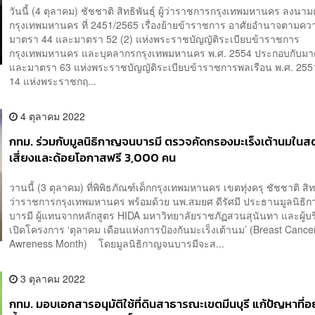
วันนี้ (4 ตุลาคม) ชัชชาติ สิทธิพันธุ์ ผู้ว่าราชการกรุงเทพมหานคร ลงนามค
กรุงเทพมหานคร ที่ 2451/2565 เรื่องย้ายข้าราชการ อาศัยอำนาจตามค
มาตรา 44 และมาตรา 52 (2) แห่งพระราชบัญญัติระเบียบข้าราชการ
กรุงเทพมหานคร และบุคลากรกรุงเทพมหานคร พ.ศ. 2554 ประกอบกับมา
และมาตรา 63 แห่งพระราชบัญญัติระเบียบข้าราชการพลเรือน พ.ศ. 25
14 แห่งพระราชกฤ...
4 ตุลาคม 2022
กทม. ร่วมกับมูลนิธิกาญจนบารมี ตรวจคัดกรองมะเร็งเต้านมในสตร
เสี่ยงและด้อยโอกาสฟรี 3,000 คน
วานนี้ (3 ตุลาคม) ที่พิพิธภัณฑ์เด็กกรุงเทพมหานคร เขตทุ่งครุ ชัชชาติ สิทธิพ
ว่าราชการกรุงเทพมหานคร พร้อมด้วย นพ.สมยศ ดีรัศมี ประธานมูลนิธิ
บารมี ผู้แทนจากหลักสูตร HIDA มหาวิทยาลัยราชภัฏสวนสุนันทา และผู้บร
เปิดโครงการ ‘ตุลาคม เดือนแห่งการป้องกันมะเร็งเต้านม’ (Breast Cance
Awreness Month) โดยมูลนิธิกาญจนบารมีจะส...
3 ตุลาคม 2022
กทม. มอบเอกสารอนุมัติใช้ที่ดินสาธารณะเขตมีนบุรี แก้ปัญหาที่อย