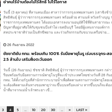
ย้ำคนไร้บ้านต้องไม่ไร้สิทธิ์ ไม่ไร้โอกาส
วันนี้ (3 ตุลาคม) ที่ลานคนเมือง ศาลาว่าการกรุงเทพมหานคร (เสาชิงช้า)
สิทธิพันธุ์ ผู้ว่าราชการกรุงเทพมหานคร พร้อมด้วย ศานนท์ หวังสร้างบุญ รอ
ราชการกรุงเทพมหานคร ได้มอบเอกสารลงนามอนุมัติใช้ที่ดินสาธารณะ เพ
ปัญหาที่อยู่อาศัยให้กับชุมชนบึงลำไผ่ เขตมีนบุรี โดยมีผู้แทนจากองค์การ
สหประชาชาติร่วมเป็นสักขีพยาน และร่วมกิจกรรมกับขบวนเครือข่าย...
26 กันยายน 2022
ชัชชาติยัน กทม. พร้อมเกิน 100% รับมือพายุโนรู เร่งบรรจุกระ
2.5 ล้านใบ เสริมฝั่งตะวันออก
วันนี้ (26 กันยายน) ชัชชาติ สิทธิพันธุ์ ผู้ว่าราชการกรุงเทพมหานคร กล่
รียมพร้อมรับมือสถานการณ์พายุโนรูที่จะเข้าประเทศไทยช่วงวันที่ 28 กันย
กทม. ได้ตั้งวอร์รูมที่สำนักการระบายน้ำเพื่อติดตามสถานการณ์พายุโดยเ
จะต้องติดตามเส้นทางของพายุว่าจะขึ้นบนหรือลงล่าง หากขึ้นบนก็จะต้องเ
น้ำที่มาจากแม่น้ำเจ้าพระยา เขื่...
3
4
5
...
10
20
30
...
»
LAST »