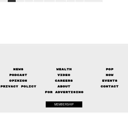
News
Wealth
Pop
Podcast
Video
Now
Opinion
Careers
Events
Privacy Policy
About
Contact
FOR ADVERTISING
MEMBERSHIP