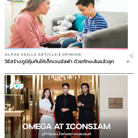
ALPHA SKILLS ARTICLE
/
OPINION
วิธีสร้างภูมิคุ้มกันให้เด็กเจนอัลฟ่า ด้วยทักษะล้มแล้วลุก
...