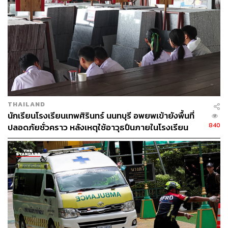
59
ABOUT THE AUTHOR
THE STANDARD TEAM
กองบรรณาธิการ THE STANDARD
THAILAND
นักเรียนโรงเรียนเทพศิรินทร์ นนทบุรี อพยพเข้ายังพื้นที่
840
ปลอดภัยชั่วคราว หลังเหตุใช้อาวุธปืนภายในโรงเรียน
คลี่คลาย