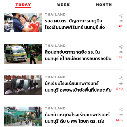
TODAY
WEEK
MONTH
THAILAND
รอง ผบ.ตร. บัญชาการเหตุยิง
1.4K
โรงเรียนเทพศิรินทร์ นนทบุรี สั่ง
ค้นหา 2 รอบยืนยันไร้คนติดค้าง พบ
ศพปู่-ย่าที่บ้านพักผู้ก่อเหตุ
THAILAND
สื่อนอกจับตากราดยิง รร. ใน
1.3K
นนทบุรี ชี้ไทยมีอัตราครอบครองปืน
สูงในระดับต้นของภูมิภาค
THAILAND
นักเรียนโรงเรียนเทพศิรินทร์
840
นนทบุรี อพยพเข้ายังพื้นที่ปลอดภัย
ชั่วคราว หลังเหตุใช้อาวุธปืนภายใน
โรงเรียนคลี่คลาย
THAILAND
คืบหน้าเหตุยิงโรงเรียนเทพศิรินทร์
686
นนทบุรี ดับ 6 ศพ โฆษก ตร. เร่ง