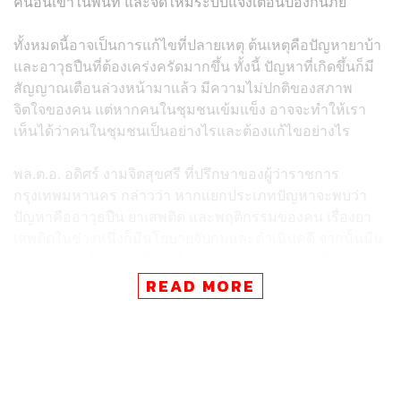
คนอื่นเข้าในพื้นที่ และจัดให้มีระบบแจ้งเตือนป้องกันภัย
ทั้งหมดนี้อาจเป็นการแก้ไขที่ปลายเหตุ ต้นเหตุคือปัญหายาบ้า
และอาวุธปืนที่ต้องเคร่งครัดมากขึ้น ทั้งนี้ ปัญหาที่เกิดขึ้นก็มี
สัญญาณเตือนล่วงหน้ามาแล้ว มีความไม่ปกติของสภาพ
จิตใจของคน แต่หากคนในชุมชนเข้มแข็ง อาจจะทำให้เรา
เห็นได้ว่าคนในชุมชนเป็นอย่างไรและต้องแก้ไขอย่างไร
พล.ต.อ. อดิศร์ งามจิตสุขศรี ที่ปรึกษาของผู้ว่าราชการ
กรุงเทพมหานคร กล่าวว่า หากแยกประเภทปัญหาจะพบว่า
ปัญหาคืออาวุธปืน ยาเสพติด และพฤติกรรมของคน เรื่องยา
เสพติดในช่วงหนึ่งก็มีนโยบายจับกุมและดำเนินคดี จากนั้นมีน
โยบายผู้เสพคือผู้ป่วย ซึ่งทำให้ต้องมีการดูแลเชิงลึกขึ้น แต่
หากสถานที่และคนดูแลไม่เพียงพอ รวมถึงผู้เสพไม่ให้ความ
READ MORE
ร่วมมือ ก็จะเป็นการแก้ปัญหาแบบผิวเผิน ส่วนเรื่องของอาวุธ
ปืนในประเทศเราทำได้ลำบาก เนื่องจากในประเทศเรามี
จำนวนอาวุธปืนหลักล้าน แต่นโยบายในการควบคุมอาวุธปืน
ก็มีความเข้มแข็งและชัดเจน คนที่จะซื้ออาวุธปืนเป็นใครบ้าง
มีการพิจารณาว่าใครจะสามารถมีแล้วเก็บไว้ที่บ้านหรือมี