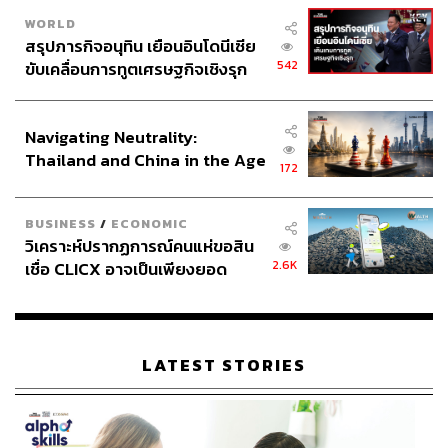
WORLD
สรุปภารกิจอนุทิน เยือนอินโดนีเซีย
542
ขับเคลื่อนการทูตเศรษฐกิจเชิงรุก
ประกาศหุ้นส่วนยุทธศาสตร์ไทย –
อินโดนีเซีย
Navigating Neutrality:
Thailand and China in the Age
172
of a New Global Order
BUSINESS
/
ECONOMIC
วิเคราะห์ปรากฏการณ์คนแห่ขอสิน
2.6K
เชื่อ CLICX อาจเป็นเพียงยอด
ภูเขาน้ำแข็ง ของปัญหาหนี้ครัว
เรือนไทยที่ถูกซุกไว้
LATEST STORIES