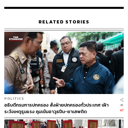
และรู้กันอยู่แล้ว ประธานชุมชนรู้อยู่แล้วว่าคนไหนมีความน่า
กลัวหรือจะเป็นอันตราย ต้องทำข้อมูลและทำในเชิงรุกให้เข้ม
แข็งขึ้น อย่างไรก็ตาม เนื่องจาก กทม. ไม่ได้มีอำนาจทั้งหมด
RELATED STORIES
อย่างน้อยโรงเรียนของ กทม. ที่เรารับผิดชอบต้องปลอดภัย
แต่โรงเรียนมีทั้ง รปภ. และเทศกิจ ที่เป็นห่วงคือศูนย์เด็กเล็ก
ซึ่งเป็นพื้นที่ที่ไม่มี รปภ. ครูอาสาก็เป็นครูผู้หญิงหรือผู้สูงอายุ
ที่ผ่านมาก็ได้หารือกับ ผบ.ตร. และคุยกันต่อเนื่องผ่านคณะ
กรรมการ Smart Safety Zone ซึ่งเรื่องยาเสพติดก็เป็นเรื่อง
หนึ่งที่ได้คุยกับทางตำรวจตลอด ที่ผ่านมาอาจไม่ได้เน้น แต่
ตอนนี้ต้องร่วมมือกับตำรวจให้จริงจังและมากขึ้น” ชัชชาติ
กล่าว
TAGS:
ชัชชาติ สิทธิพันธุ์
กรุงเทพมหานคร
ยาเสพติด
โรงเรียน
ผู้ว่าฯ กทม.
ผู้ว่าราชการกรุงเทพมหานคร
กราดยิงหนองบัวลำภู
เหตุการณ์กราดยิง
POLITICS
อธิบดีกรมการปกครอง สั่งฝ่ายปกครองทั่วประเทศ เฝ้า
47
ระวังเหตุรุนแรง คุมเข้มอาวุธปืน-ยาเสพติด