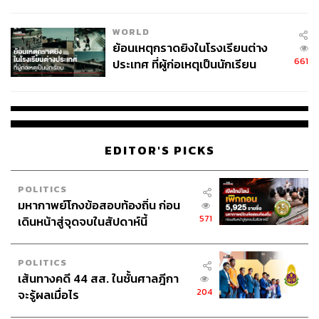
สอบปมขโมยปืนปู่ก่อเหตุ
WORLD
ย้อนเหตุกราดยิงในโรงเรียนต่าง
661
ประเทศ ที่ผู้ก่อเหตุเป็นนักเรียน
EDITOR'S PICKS
POLITICS
มหากาพย์โกงข้อสอบท้องถิ่น ก่อน
571
เดินหน้าสู่จุดจบในสัปดาห์นี้
POLITICS
เส้นทางคดี 44 สส. ในชั้นศาลฎีกา
204
จะรู้ผลเมื่อไร