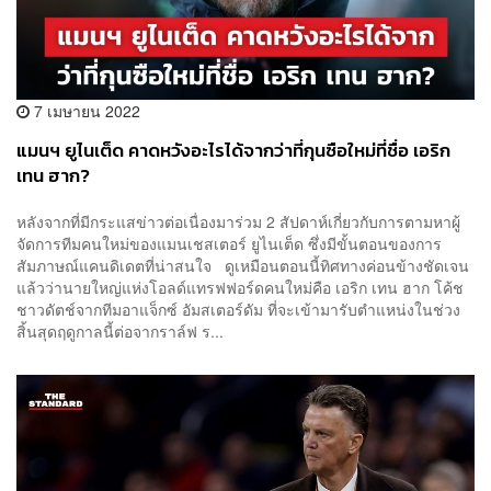
7 เมษายน 2022
แมนฯ ยูไนเต็ด คาดหวังอะไรได้จากว่าที่กุนซือใหม่ที่ชื่อ เอริก
เทน​ ฮาก?
หลังจากที่มีกระแสข่าวต่อเนื่องมาร่วม 2 สัปดาห์เกี่ยวกับการตามหาผู้
จัดการทีมคนใหม่ของแมนเชสเตอร์ ยูไนเต็ด ซึ่งมีขั้นตอนของการ
สัมภาษณ์แคนดิเดตที่น่าสนใจ ดูเหมือนตอนนี้ทิศทางค่อนข้างชัดเจน
แล้วว่านายใหญ่แห่งโอลด์แทรฟฟอร์ดคนใหม่คือ เอริก เทน ฮาก โค้ช
ชาวดัตช์จากทีมอาแจ็กซ์ อัมสเตอร์ดัม ที่จะเข้ามารับตำแหน่งในช่วง
สิ้นสุดฤดูกาลนี้ต่อจากราล์ฟ ร...