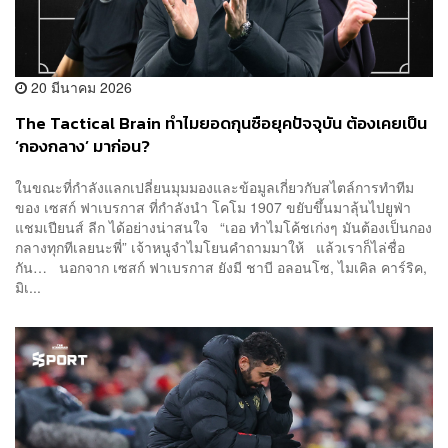
20 มีนาคม 2026
The Tactical Brain ทำไมยอดกุนซือยุคปัจจุบัน ต้องเคยเป็น
‘กองกลาง’ มาก่อน?
ในขณะที่กำลังแลกเปลี่ยนมุมมองและข้อมูลเกี่ยวกับสไตล์การทำทีม
ของ เซสก์ ฟาเบรกาส ที่กำลังนำ โคโม 1907 ขยับขึ้นมาลุ้นไปยูฟ่า
แชมเปียนส์ ลีก ได้อย่างน่าสนใจ “เออ ทำไมโค้ชเก่งๆ มันต้องเป็นกอง
กลางทุกทีเลยนะพี่” เจ้าหนูจำไมโยนคำถามมาให้ แล้วเราก็ไล่ชื่อ
กัน… นอกจาก เซสก์ ฟาเบรกาส ยังมี ชาบี อลอนโซ, ไมเคิล คาร์ริค,
มิเ...