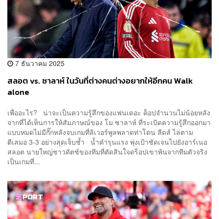
7 ธันวาคม 2025
สลอต vs. ซาลาห์ ในวันที่ต่างคนต่างอยากให้อีกคน Walk
alone
เพื่ออะไร? น่าจะเป็นความรู้สึกของแฟนเดอะ ค็อปจำนวนไม่น้อยหลัง
จากที่ได้เห็นการให้สัมภาษณ์ของ โม ซาลาห์ ที่ระเบิดความรู้สึกออกมา
แบบหมดไม่มีกั๊กหลังจบเกมที่ลิเวอร์พูลพลาดท่าโดน ลีดส์​ ไล่ตาม
ตีเสมอ 3-3 อย่างสุดเจ็บช้ำ น้ำคำรุนแรง พุ่งเป้าชัดเจนไปยังอาร์เนอ
สลอต นายใหญ่ชาวดัตช์ของทีมที่ตัดสินใจดร็อปเขาพ้นจากทีมตัวจริง
เป็นเกมที่...