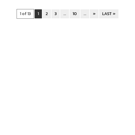
1 of 13
1
2
3
...
10
...
»
LAST »