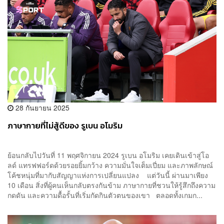
28 กันยายน 2025
ภาษากายที่ไม่สู้ดีของ รูเบน อโมริม
ย้อนกลับไปวันที่ 11 พฤศจิกายน 2024 รูเบน อโมริม เคยเดินเข้าสู่โอ
ลด์ แทรฟฟอร์ดด้วยรอยยิ้มกว้าง ความมั่นใจเต็มเปี่ยม และภาพลักษณ์
โค้ชหนุ่มที่มากับสัญญาแห่งการเปลี่ยนแปลง แต่วันนี้ ผ่านมาเพียง
10 เดือน สิ่งที่ผู้คนเห็นกลับตรงกันข้าม ภาษากายที่ชวนให้รู้สึกถึงความ
กดดัน และความดื้อรั้นที่เริ่มกัดกินตัวตนของเขา ตลอดทั้งเกมก...