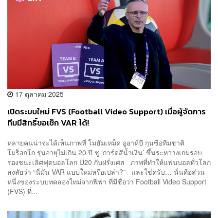
17 ตุลาคม 2025
เปิดระบบใหม่ FVS (Football Video Support) เมื่อผู้จัดการ
ทีมมีสิทธิ์ขอเช็ก VAR ได้!
หลายคนน่าจะได้เห็นภาพที่ โมฮัมเหม็ด อูอาห์บี กุนซือทีมชาติ
โมร็อกโก รุ่นอายุไม่เกิน 20 ปี ชู ‘การ์ดสีน้ำเงิน’ ขึ้นระหว่างเกมรอบ
รองชนะเลิศฟุตบอลโลก U20 กับฝรั่งเศส ภาพที่ทำให้แฟนบอลทั่วโลก
สงสัยว่า “นี่มัน VAR แบบใหม่หรือเปล่า?” และใช่ครับ… นั่นคือส่วน
หนึ่งของระบบทดลองใหม่จากฟีฟ่า ที่มีชื่อว่า Football Video Support
(FVS) ที่...