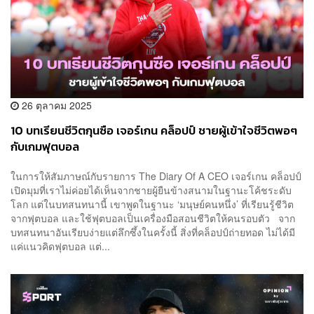
26 ตุลาคม 2025
10 บทเรียนชีวิตกุนซือ เจอร์เกน คล็อปป์ ชายผู้เข้าใจชีวิตพอๆ
กับเกมฟุตบอล
ในการให้สัมภาษณ์กับรายการ The Diary Of A CEO เจอร์เกน คล็อปป์
เปิดมุมที่เราไม่ค่อยได้เห็นจากชายผู้ยืนข้างสนามในฐานะโค้ชระดับ
โลก แต่ในบทสนทนานี้ เขาพูดในฐานะ ‘มนุษย์คนหนึ่ง’ ที่เรียนรู้ชีวิต
จากฟุตบอล และใช้ฟุตบอลเป็นเครื่องมือสอนชีวิตให้คนรอบตัว จาก
บทสนทนาอันเรียบง่ายแต่ลึกซึ้งในครั้งนี้ สิ่งที่คล็อปป์ถ่ายทอด ไม่ได้มี
แค่แนวคิดฟุตบอล แต่...