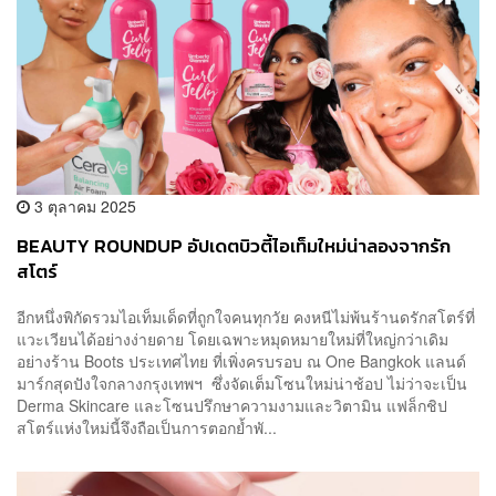
3 ตุลาคม 2025
BEAUTY ROUNDUP อัปเดตบิวตี้ไอเท็มใหม่น่าลองจากรัก
สโตร์
อีกหนึ่งพิกัดรวมไอเท็มเด็ดที่ถูกใจคนทุกวัย คงหนีไม่พ้นร้านดรักสโตร์ที่
แวะเวียนได้อย่างง่ายดาย โดยเฉพาะหมุดหมายใหม่ที่ใหญ่กว่าเดิม
อย่างร้าน Boots ประเทศไทย ที่เพิ่งครบรอบ ณ One Bangkok แลนด์
มาร์กสุดปังใจกลางกรุงเทพฯ ซึ่งจัดเต็มโซนใหม่น่าช้อป ไม่ว่าจะเป็น
Derma Skincare และโซนปรึกษาความงามและวิตามิน แฟล็กชิป
สโตร์แห่งใหม่นี้จึงถือเป็นการตอกย้ำพั...