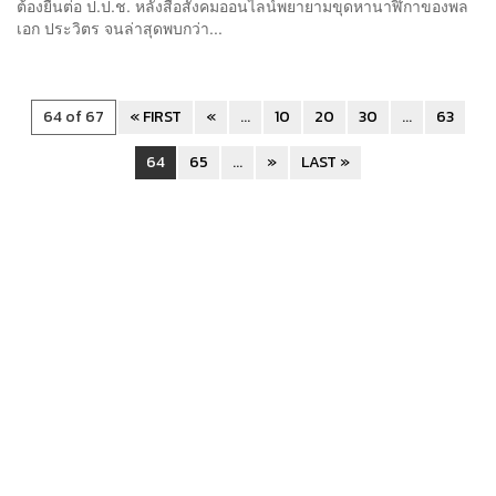
ต้องยื่นต่อ ป.ป.ช. หลังสื่อสังคมออนไลน์พยายามขุดหานาฬิกาของพล
เอก ประวิตร จนล่าสุดพบกว่า...
64 of 67
« FIRST
«
...
10
20
30
...
63
64
65
...
»
LAST »