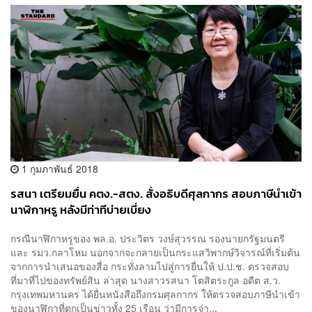
1 กุมภาพันธ์ 2018
รสนา เตรียมยื่น คตง.-สตง. สั่งอธิบดีศุลกากร สอบภาษีนำเข้า
นาฬิกาหรู หลังมีท่าทีบ่ายเบี่ยง
กรณีนาฬิกาหรูของ พล.อ. ประวิตร วงษ์สุวรรณ รองนายกรัฐมนตรี
และ รมว.กลาโหม นอกจากจะกลายเป็นกระแสวิพากษ์วิจารณ์ที่เริ่มต้น
จากการนำเสนอของสื่อ กระทั่งลามไปสู่การยื่นให้ ป.ป.ช. ตรวจสอบ
ที่มาที่ไปของทรัพย์สิน ล่าสุด นางสาวรสนา โตสิตระกูล อดีต ส.ว.
กรุงเทพมหานคร ได้ยื่นหนังสือถึงกรมศุลกากร ให้ตรวจสอบภาษีนำเข้า
ของนาฬิกาที่ตกเป็นข่าวทั้ง 25 เรือน ว่ามีการจ่า...