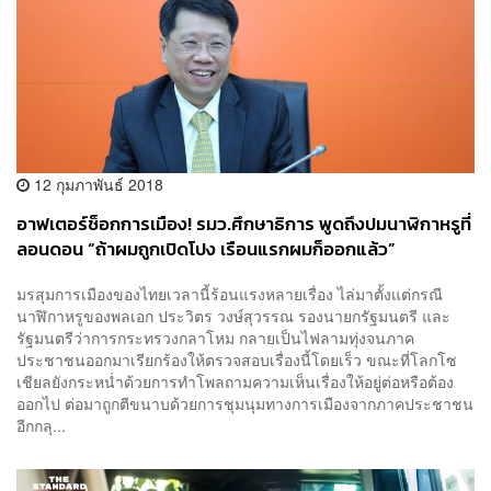
12 กุมภาพันธ์ 2018
อาฟเตอร์ช็อกการเมือง! รมว.ศึกษาธิการ พูดถึงปมนาฬิกาหรูที่
ลอนดอน “ถ้าผมถูกเปิดโปง เรือนแรกผมก็ออกแล้ว”
มรสุมการเมืองของไทยเวลานี้ร้อนแรงหลายเรื่อง ไล่มาตั้งแต่กรณี
นาฬิกาหรูของพลเอก ประวิตร วงษ์สุวรรณ รองนายกรัฐมนตรี และ
รัฐมนตรีว่าการกระทรวงกลาโหม กลายเป็นไฟลามทุ่งจนภาค
ประชาชนออกมาเรียกร้องให้ตรวจสอบเรื่องนี้โดยเร็ว ขณะที่โลกโซ
เชียลยังกระหน่ำด้วยการทำโพลถามความเห็นเรื่องให้อยู่ต่อหรือต้อง
ออกไป ต่อมาถูกตีขนาบด้วยการชุมนุมทางการเมืองจากภาคประชาชน
อีกกลุ...