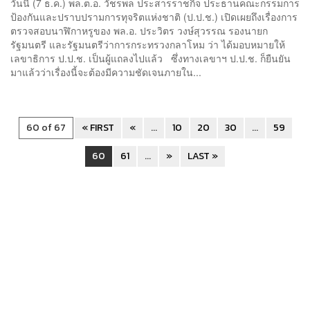
วันนี้ (7 ธ.ค.) พล.ต.อ. วัชรพล ประสารราชกิจ ประธานคณะกรรมการ
ป้องกันและปราบปรามการทุจริตแห่งชาติ (ป.ป.ช.) เปิดเผยถึงเรื่องการ
ตรวจสอบนาฬิกาหรูของ พล.อ. ประวิตร วงษ์สุวรรณ รองนายก
รัฐมนตรี และรัฐมนตรีว่าการกระทรวงกลาโหม ว่า ได้มอบหมายให้
เลขาธิการ ป.ป.ช. เป็นผู้แถลงไปแล้ว ซึ่งทางเลขาฯ ป.ป.ช. ก็ยืนยัน
มาแล้วว่าเรื่องนี้จะต้องมีความชัดเจนภายใน...
60 of 67
« FIRST
«
...
10
20
30
...
59
60
61
...
»
LAST »