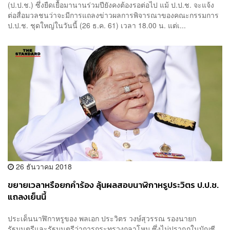
(ป.ป.ช.) ซึ่งยืดเยื้อมานานร่วมปียังคงต้องรอต่อไป แม้ ป.ป.ช. จะแจ้ง
ต่อสื่อมวลชนว่าจะมีการแถลงข่าวผลการพิจารณาของคณะกรรมการ
ป.ป.ช. ชุดใหญ่ในวันนี้ (26 ธ.ค. 61) เวลา 18.00 น. แต่เ...
26 ธันวาคม 2018
ขยายเวลาหรือยกคำร้อง ลุ้นผลสอบนาฬิกาหรูประวิตร ป.ป.ช.
แถลงเย็นนี้
ประเด็นนาฬิกาหรูของ พลเอก ประวิตร วงษ์สุวรรณ รองนายก
รัฐมนตรีและรัฐมนตรีว่าการกระทรวงกลาโหม ซึ่งไม่ปรากฏในบัญชี