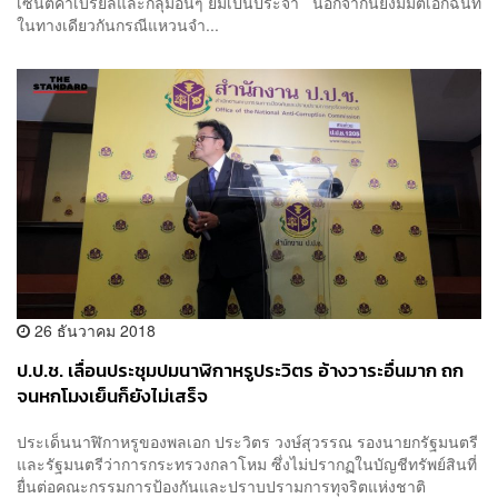
เซนต์คาเบรียลและกลุ่มอื่นๆ ยืมเป็นประจำ นอกจากนี้ยังมีมติเอกฉันท์
ในทางเดียวกันกรณีแหวนจำ...
26 ธันวาคม 2018
ป.ป.ช. เลื่อนประชุมปมนาฬิกาหรูประวิตร อ้างวาระอื่นมาก ถก
จนหกโมงเย็นก็ยังไม่เสร็จ
ประเด็นนาฬิกาหรูของพลเอก ประวิตร วงษ์สุวรรณ รองนายกรัฐมนตรี
และรัฐมนตรีว่าการกระทรวงกลาโหม ซึ่งไม่ปรากฏในบัญชีทรัพย์สินที่
ยื่นต่อคณะกรรมการป้องกันและปราบปรามการทุจริตแห่งชาติ