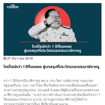
27 ธันวาคม 2018
ไทม์ไลน์กว่า 1 ปีที่รอคอย สู่บทสรุปที่ประวิตรรอดปมนาฬิกาหรู
กว่า 1 ปีกับกรณีนาฬิกาหรู พล.อ. ประวิตร วงษ์สุวรรณ รองนายก
รัฐมนตรีและ รมว. กลาโหม ซึ่งเริ่มต้นจากการยกมือบังแดดที่แยงตา
ระหว่างถ่ายรูปหมู่ ครม. ประยุทธ์ 5 ต่อมามีผู้สังเกตถึงแหวนเพชรและ
นาฬิกาหรูบนข้อมือ ระหว่างการดำเนินการแสวงหาข้อเท็จจริงกว่า 1
ปีของคณะกรรมการ ป.ป.ช. ปรากฏการณ์นาฬิกาหรูได้สร้าง
ปรากฏการณ์ข่าวสารอื่นๆ ที่เกี่ยวข้องตามมาม...