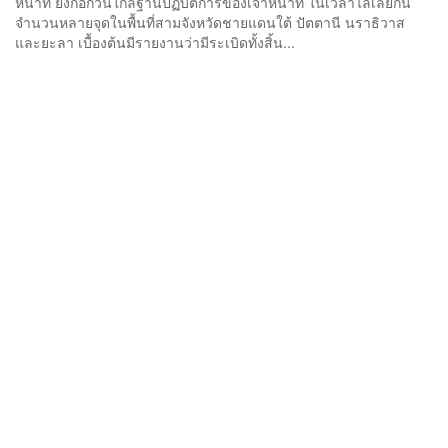
หน้าที่ ยิงก่อกวนใกล้ฐานปฏิบัติการของเจ้าหน้าที่ ในเวลาไล่เลี่ยกัน
จำนวนหลายจุดในพื้นที่สามจังหวัดชายแดนใต้ ปัตตานี นราธิวาส
และยะลา เบื้องต้นมีรายงานว่ามีระเบิดทั้งสิ้น...