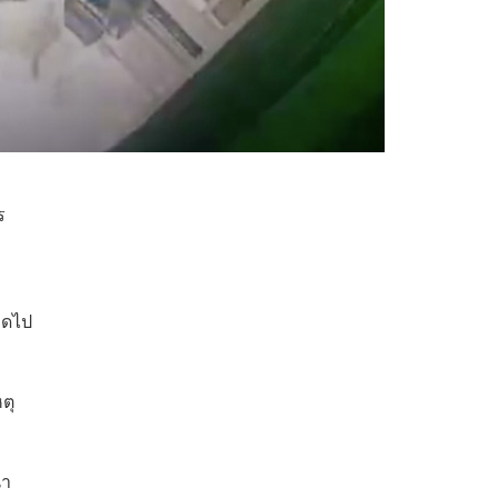
ร
บิดไป
ตุ
นำ