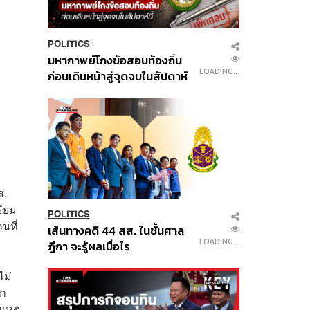
POLITICS
มหากาพย์โกงข้อสอบท้องถิ่น
LOADING...
ก่อนเดินหน้าสู่จุดจบในสัปดาห์
นี้
ส.
รียม
POLITICS
นที่
เส้นทางคดี 44 สส. ในชั้นศาล
LOADING...
ฎีกา จะรู้ผลเมื่อไร
ไม่
ลก
นเหตุ