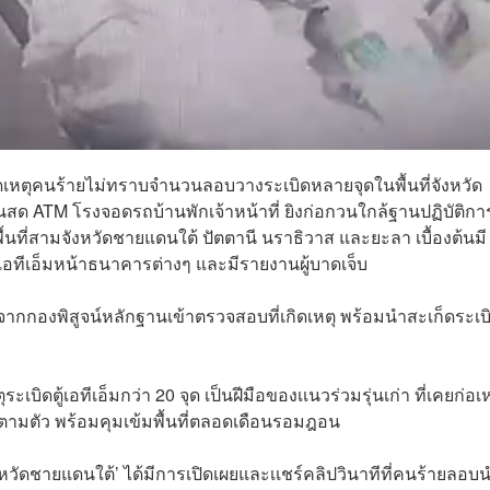
้เกิดเหตุคนร้ายไม่ทราบจำนวนลอบวางระเบิดหลายจุดในพื้นที่จังหวัด
นสด ATM โรงจอดรถบ้านพักเจ้าหน้าที่ ยิงก่อกวนใกล้ฐานปฏิบัติกา
ื้นที่สามจังหวัดชายแดนใต้ ปัตตานี นราธิวาส และยะลา เบื้องต้นมี
ตู้เอทีเอ็มหน้าธนาคารต่างๆ และมีรายงานผู้บาดเจ็บ
าที่จากกองพิสูจน์หลักฐานเข้าตรวจสอบที่เกิดเหตุ พร้อมนำสะเก็ดระเ
ะเบิดตู้เอทีเอ็มกว่า 20 จุด เป็นฝีมือของเเนวร่วมรุ่นเก่า ที่เคยก่อเห
่ติดตามตัว พร้อมคุมเข้มพื้นที่ตลอดเดือนรอมฎอน
จังหวัดชายแดนใต้’ ได้มีการเปิดเผยและเเชร์คลิปวินาทีที่คนร้ายลอบ