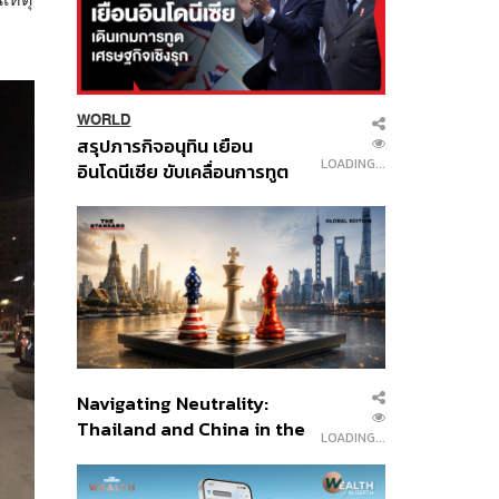
WORLD
สรุปภารกิจอนุทิน เยือน
LOADING...
อินโดนีเซีย ขับเคลื่อนการทูต
เศรษฐกิจเชิงรุก ประกาศหุ้น
ส่วนยุทธศาสตร์ไทย –
อินโดนีเซีย
Navigating Neutrality:
Thailand and China in the
LOADING...
Age of a New Global
Order