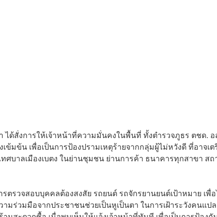
ด้สั่งการให้เจ้าหน้าที่ความมั่นคงในพื้นที่ ทั้งตำรวจภูธร ตชด. อ
้มข้น เพื่อเป็นการป้องปรามเหตุร้ายจากกลุ่มผู้ไม่หวังดี ที่อาจเต
ทศบาลเมืองเบตง ในย่านชุมชน ย่านการค้า ธนาคารทุกสาขา สถา
การตรวจสอบบุคคลต้องสงสัย รถยนต์ รถจักรยานยนต์เป้าหมาย เพื่อ
ขอความร่วมมือจากประชาชนช่วยเป็นหูเป็นตา ในการเฝ้าระวังคนแป
นสะดวกซื้อ เมื่อพบเห็นให้แจ้งเจ้าหน้าที่ทันที เพื่อเป็นการป้องกั