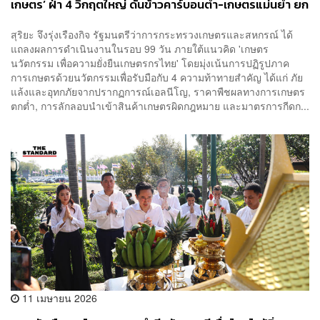
เกษตร’ ฝ่า 4 วิกฤตใหญ่ ดันข้าวคาร์บอนต่ำ-เกษตรแม่นยำ ยก
ระดับรายได้เกษตรกร
สุริยะ จึงรุ่งเรืองกิจ รัฐมนตรีว่าการกระทรวงเกษตรและสหกรณ์ ได้
แถลงผลการดำเนินงานในรอบ 99 วัน ภายใต้แนวคิด 'เกษตร
นวัตกรรม เพื่อความยั่งยืนเกษตรกรไทย' โดยมุ่งเน้นการปฏิรูปภาค
การเกษตรด้วยนวัตกรรมเพื่อรับมือกับ 4 ความท้าทายสำคัญ ได้แก่ ภัย
แล้งและอุทกภัยจากปรากฏการณ์เอลนีโญ, ราคาพืชผลทางการเกษตร
ตกต่ำ, การลักลอบนำเข้าสินค้าเกษตรผิดกฎหมาย และมาตรการกีดก...
11 เมษายน 2026