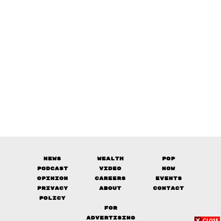
News
Wealth
Pop
Podcast
Video
Now
Opinion
Careers
Events
Privacy
About
Contact
Policy
FOR
ADVERTISING