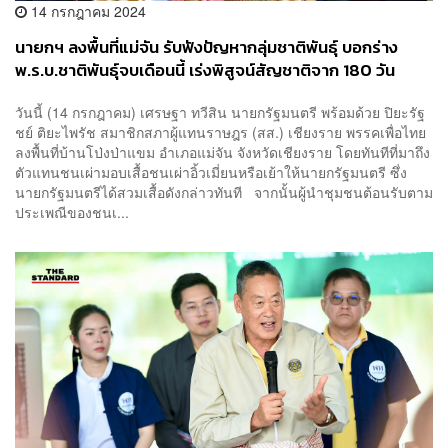
14 กรกฎาคม 2024
นายกฯ ลงพื้นที่แม่จัน รับฟังปัญหากลุ่มชาติพันธุ์ บอกร่าง
พ.ร.บ.ชาติพันธุ์จบเดือนนี้ เร่งพิสูจน์สัญชาติจาก 180 วัน
เหลือ 5 วัน จนท.รัฐต้องดูแลเท่าเทียมเสมอภาค
วันนี้ (14 กรกฎาคม) เศรษฐา ทวีสิน นายกรัฐมนตรี พร้อมด้วย ปิยะรัฐ
ชย์ ติยะไพรัช สมาชิกสภาผู้แทนราษฎร (สส.) เชียงราย พรรคเพื่อไทย
ลงพื้นที่บ้านโป่งป่าแขม อำเภอแม่จัน จังหวัดเชียงราย โดยทันทีที่มาถึง
ตัวแทนชนเผ่ามอบเสื้อชนเผ่าอิ้วเมี่ยนหรือเย้าให้นายกรัฐมนตรี ซึ่ง
นายกรัฐมนตรีได้สวมเสื้อดังกล่าวทันที จากนั้นผู้นำชุมชนต้อนรับตาม
ประเพณีของชนเ...