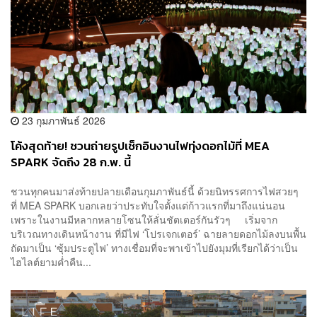
23 กุมภาพันธ์ 2026
โค้งสุดท้าย! ชวนถ่ายรูปเช็กอินงานไฟทุ่งดอกไม้ที่ MEA
SPARK จัดถึง 28 ก.พ. นี้
ชวนทุกคนมาส่งท้ายปลายเดือนกุมภาพันธ์นี้ ด้วยนิทรรศการไฟสวยๆ
ที่ MEA SPARK บอกเลยว่าประทับใจตั้งแต่ก้าวแรกที่มาถึงแน่นอน
เพราะในงานมีหลากหลายโซนให้ลั่นชัตเตอร์กันรัวๆ เริ่มจาก
บริเวณทางเดินหน้างาน ที่มีไฟ ‘โปรเจกเตอร์’ ฉายลายดอกไม้ลงบนพื้น
ถัดมาเป็น ‘ซุ้มประตูไฟ’ ทางเชื่อมที่จะพาเข้าไปยังมุมที่เรียกได้ว่าเป็น
ไฮไลต์ยามค่ำคืน...