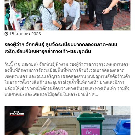
18 เมษายน 2026
รองผู้ว่าฯ จักกพันธุ์ ลุยจัดระเบียบปากคลองตลาด-ถนน
เจริญรัถแก้ปัญหารุกล้ำทางเท้า-ขยะอุดตัน
วันนี้ (18 เมษายน) จักกพันธุ์ ผิวงาม รองผู้ว่าราชการกรุงเทพมหานคร
ลงพื้นที่ติดตามการจัดระเบียบพื้นที่ทำการค้าบริเวณปากคลองตลาด
เขตพระนคร และถนนเจริญรัถ เขตคลองสาน พบปัญหาหลักคือร้านค้า
ในอาคารตั้งวางสินค้าและอุปกรณ์รุกล้ำพื้นที่ทางเท้า บางแห่งมีการ
ปล่อยให้เช่าช่วงหน้าตึกจนกีดขวางทางเดินรถและทางเดินเท้า รวมถึง
พบเศษขยะและเศษดอกไม้อุดตันในท่อระบายน้ำ ส...