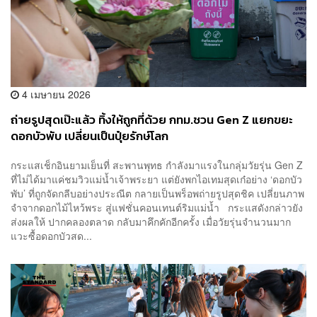
4 เมษายน 2026
ถ่ายรูปสุดเป๊ะแล้ว ทิ้งให้ถูกที่ด้วย กทม.ชวน Gen Z แยกขยะ
ดอกบัวพับ เปลี่ยนเป็นปุ๋ยรักษ์โลก
กระแสเช็กอินยามเย็นที่ สะพานพุทธ กำลังมาแรงในกลุ่มวัยรุ่น Gen Z
ที่ไม่ได้มาแค่ชมวิวแม่น้ำเจ้าพระยา แต่ยังพกไอเทมสุดเก๋อย่าง ‘ดอกบัว
พับ’ ที่ถูกจัดกลีบอย่างประณีต กลายเป็นพร็อพถ่ายรูปสุดชิค เปลี่ยนภาพ
จำจากดอกไม้ไหว้พระ สู่แฟชั่นคอนเทนต์ริมแม่น้ำ กระแสดังกล่าวยัง
ส่งผลให้ ปากคลองตลาด กลับมาคึกคักอีกครั้ง เมื่อวัยรุ่นจำนวนมาก
แวะซื้อดอกบัวสด...