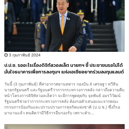
3 กุมภาพันธ์ 2024
ป.ป.ช. รออะไรเรื่องดิจิทัลวอลเล็ต นายกฯ ชี้ ประชาชนรอไม่ได้
มั่นใจธนาคารเพื่อการลงทุนฯ แห่งเอเชียอยากร่วมลงทุนแลนด์
บริดจ์
วันนี้ (3 กุมภาพันธ์) ที่ท่าอากาศยานทหาร กองบิน 6 เศรษฐา ทวีสิน
นายกรัฐมนตรี และรัฐมนตรีว่าการกระทรวงการคลัง กล่าวถึงความคืบ
หน้าโครงการดิจิทัลวอลเล็ตว่า จะมีการพูดคุยกับ จุลพันธ์ อมรวิวัฒน์
รัฐมนตรีช่วยว่าการกระทรวงการคลัง ต้องรอคำเสนอแนะจากคณะ
กรรมการป้องกันและปราบปรามการทุจริตแห่งชาติ (ป.ป.ช.) ซึ่งก็รอ
มานานแล้ว ตนคิดว่ามีวิธีการอื่นรองรับ เพราะคำเ...