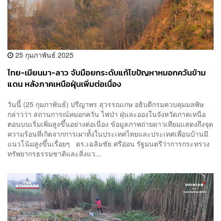
25 กุมภาพันธ์ 2025
ไทย-เมียนมา-ลาว จับมือยกระดับแก้ไขปัญหาหมอกควันข้าม
แดน หลังภาคเหนือฝุ่นเพิ่มต่อเนื่อง
วันนี้ (25 กุมภาพันธ์) ปรีญาพร สุวรรณเกษ อธิบดีกรมควบคุมมลพิษ
กล่าวว่า สถานการณ์หมอกควัน ไฟป่า ฝุ่นละอองในจังหวัดภาคเหนือ
ตอนบนเริ่มเพิ่มสูงขึ้นอย่างต่อเนื่อง ข้อมูลภาพถ่ายดาวเทียมแสดงถึงจุด
ความร้อนที่เกิดจากการเผาทั้งในประเทศไทยและประเทศเพื่อนบ้านมี
แนวโน้มสูงขึ้นเรื่อยๆ ดร.เฉลิมชัย ศรีอ่อน รัฐมนตรีว่าการกระทรวง
ทรัพยากรธรรมชาติและสิ่งแว...