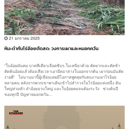
21 มกราคม 2025
หิมะดำกับไร่อ้อยตัดสด: วงการเผาและหมอกควัน
“ใบอ้อยมันคม บาดทีเดียวเลือดซิบๆ ใบเหนียวด้วย ตัดยากและตัดช้า
ตัดต้นอ้อยแล้วต้องเสียเวลาเอามีดมาสางใบออกจากต้น เผาก่อนมันตัด
ง่ายดี” ไม่นานมานี้ผู้เขียนเคยมีโอกาสพูดคุยกับคนงานเผาไร่อ้อย
หลายคน หลังจากพวกเขาพาเดินเข้าไปสำรวจในไร่อ้อยแห่งหนึ่ง ต้น
ใหญ่ท่วมหัว ลำอ้อยอวบใหญ่ และใบอ้อยคมจนต้องระวัง ช่วงต้นปี
ของทุกปี ปัญหาหมอกควัน...