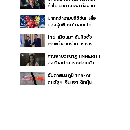
ไฟ-น้ำอัตราพิเศษ พร้อม
ทำไม นิวคาสเซิล ถึงฝาก
กางแผนยึดประโยชน์
อนาคตไว้กับเขา
ประเทศเป็นหลัก
มากกว่าเกมปรีซีซัน! ‘เสื้อ
บอลรุ่นพิเศษ’ บอกเล่า
เอกลักษณ์ของแต่ละเมือง
ไทย-เมียนมา จับมือตั้ง
คณะทำงานร่วม บริหาร
จัดการคุณภาพน้ำข้าม
คุณยายวรนาฏ (INHERIT)
พรมแดน ชูเป้าหมายสิ่ง
ส่งตัวอย่างแรกก่อนเข้า
แวดล้อมยั่งยืน
ฉาย 19 พ.ย. นี้
จับตาสมรภูมิ ‘เทค-AI’
สหรัฐฯ-จีน เจาะลึกหุ้น
กลุ่มได้-เสียประโยชน์ และ
กลยุทธ์จัดพอร์ตสู้ศึก
Mega Trend 3-5 ปีข้าง
หน้า