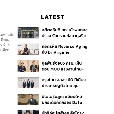
LATEST
อดีตอธิบดี สถ. เข้าพบกอง
แพทย์ดนัย
ปราบ รับทราบข้อหาทุจริต
ที่จะมา
สอบท้องถิ่น ปฏิเสธทุกข้อ
ร ด้วย
ถอดรหัส Reverse Aging
กล่าวหา-เตรียมสู้คดีในชั้น
งเลือก
กับ Dr.Virginie
ศาล
Couturaud ผู้ถ่ายทอด
จุลพันธ์จ่อชง ครม. เห็น
วิทยาศาสตร์ความงามจาก
ชอบ MOU แรงงานไทย-
Dior
เมียนมา ยืดเวลา 5 ปี
กรุงไทย ฉลอง 60 ปีเคียง
รองรับอุตสาหกรรม ดึง
ข้างเศรษฐกิจไทย ลุย
กลุ่มแม่บ้าน-งานอิสระเข้า
ทศวรรษใหม่ ชู Data-
สู่ระบบประกันสังคม
บีโอไอรับลูกระเบียบใหม่
Driven ขับเคลื่อน
ยกระดับคัดกรอง Data
ยุทธศาสตร์ความยั่งยืน
Center บีบค่ายเทคจ่ายค่า
มัทธีอัส ไยส์เลอ คือใคร?