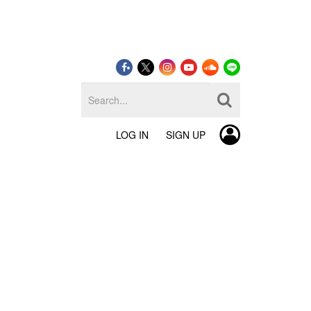
LOG IN
SIGN UP