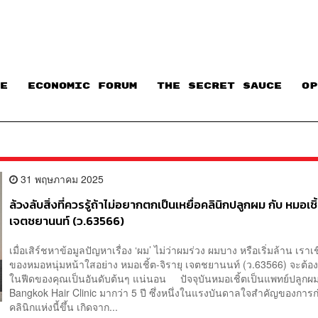
E
ECONOMIC FORUM
THE SECRET SAUCE​
OP
31 พฤษภาคม 2025
ล้วงลับสิ่งที่ควรรู้ถ้าไม่อยากตกเป็นเหยื่อคลินิกปลูกผม กับ หมอเชิ
เจตชยานนท์ (ว.63566)
เมื่อเสิร์ชหาข้อมูลปัญหาเรื่อง ‘ผม’ ไม่ว่าผมร่วง ผมบาง หรือเริ่มล้าน เราเช
ของหมอหนุ่มหน้าใสอย่าง หมอเชิ้ต-จิรายุ เจตชยานนท์ (ว.63566) จะต้อ
ในฟีดของคุณเป็นอันดับต้นๆ แน่นอน ปัจจุบันหมอเชิ้ตเป็นแพทย์ปลูก
Bangkok Hair Clinic มากว่า 5 ปี ซึ่งหนึ่งในแรงบันดาลใจสำคัญของการก่อ
คลินิกแห่งนี้ขึ้น เกิดจาก...