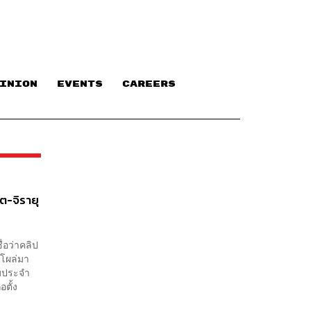
INION
EVENTS
CAREERS
้ต-จิรายุ
ื่อว่าคลิป
งโผล่มา
ผมประจำ
ตั้ง