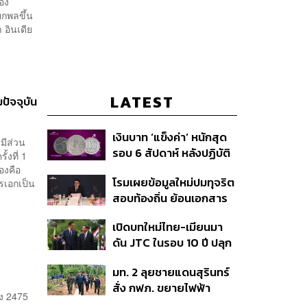
ของ
ยกพลขึ้น
 อินเดีย
LATEST
ปัจจุบัน
เงินบาท ‘แข็งค่า’ หนักสุด
มีส่วน
รอบ 6 สัปดาห์ หลังปฏิบัติ
้งที่ 1
การแทรกแซงเยนของ
องคือ
โรมเผยข้อมูลใหม่ปมทุจริต
รเอกเป็น
สหรัฐฯ-ญี่ปุ่น Standard
สอบท้องถิ่น ย้อนเอกสาร
Chartered เปิดเป้าสิ้นปีนี้
ประชุมปี 2567 พบชื่อ
จ่อแข็งต่อแตะ 32.50 บาท
เปิดบทใหม่ไทย-เมียนมา
อนุทิน จ่อสอบต่อเอี่ยว
ต่อดอลลาร์
ดัน JTC ในรอบ 10 ปี ปลุก
ตัดตอน ม.บูรพา หรือไม่
‘เส้นเลือดใหญ่’ ค้า
มท. 2 ลุยชายแดนสุรินทร์
ชายแดน ท่าเรือน้ำลึก
สั่ง กฟภ. ขยายไฟฟ้า
ทวาย
อง 2475 ​
‘ปราสาทตาควาย–เนิน