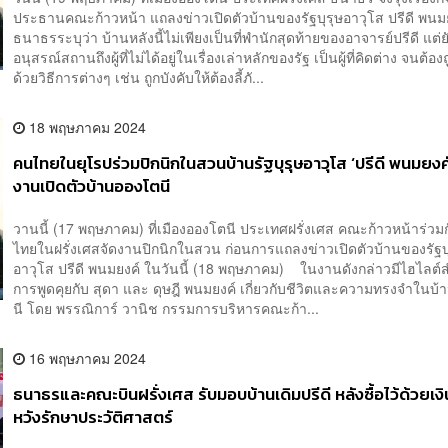
ประธานคณะก้าวหน้า แถลงข่าวเปิดตัวบ้านของรัฐบุรุษอาวุโส ปรีดี พนม
ธนาธรระบุว่า บ้านหลังนี้ไม่เพียงเป็นที่พำนักสุดท้ายของอาจารย์ปรีดี แต่ย
อนุสรณ์สถานถึงผู้ที่ไม่ได้อยู่ในเรื่องเล่าหลักของรัฐ เป็นผู้ที่คิดต่าง จนต้
ด้วยวิธีการต่างๆ เช่น ถูกบังคับให้ต้องลี้ภั...
18 พฤษภาคม 2024
คนไทยในยุโรปร่วมปิกนิกในสวนบ้านรัฐบุรุษอาวุโส ‘ปรีดี พนมยงค์
งานเปิดตัวบ้านอองโตนี
วานนี้ (17 พฤษภาคม) ที่เมืองอองโตนี ประเทศฝรั่งเศส คณะก้าวหน้าร่วมก
ไทยในฝรั่งเศสจัดงานปิกนิกในสวน ก่อนการแถลงข่าวเปิดตัวบ้านของรัฐบ
อาวุโส ปรีดี พนมยงค์ ในวันนี้ (18 พฤษภาคม) ในงานดังกล่าวมีไฮไลต์
การพูดคุยกับ สุดา และ ดุษฎี พนมยงค์ เกี่ยวกับชีวิตและความทรงจำในบ
นี โดย พรรณิการ์ วานิช กรรมการบริหารคณะก้า...
16 พฤษภาคม 2024
ธนาธรและคณะบินฝรั่งเศส รับมอบบ้านเดิมปรีดี หลังซื้อไว้ด้วยเง
หวังรักษาประวัติศาสตร์