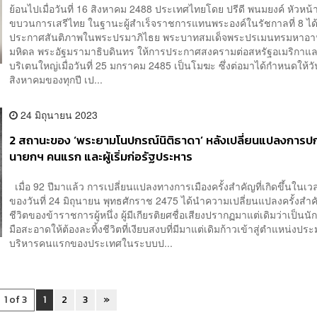
ย้อนไปเมื่อวันที่ 16 สิงหาคม 2488 ประเทศไทยโดย ปรีดี พนมยงค์ หัวหน้
ขบวนการเสรีไทย ในฐานะผู้สำเร็จราชการแทนพระองค์ในรัชกาลที่ 8 ได
ประกาศสันติภาพในพระปรมาภิไธย พระบาทสมเด็จพระปรเมนทรมหาอา
มหิดล พระอัฐมรามาธิบดินทร ให้การประกาศสงครามต่อสหรัฐอเมริกาแ
บริเตนใหญ่เมื่อวันที่ 25 มกราคม 2485 เป็นโมฆะ ซึ่งต่อมาได้กำหนดให้วัน
สิงหาคมของทุกปี เป...
24 มิถุนายน 2023
2 สถานะของ ‘พระยามโนปกรณ์นิติธาดา’ หลังเปลี่ยนแปลงการ
นายกฯ คนแรก และผู้เริ่มก่อรัฐประหาร
เมื่อ 92 ปีมาแล้ว การเปลี่ยนแปลงทางการเมืองครั้งสำคัญที่เกิดขึ้นในเวล
ของวันที่ 24 มิถุนายน พุทธศักราช 2475 ได้นำความเปลี่ยนแปลงครั้งสำค
ชีวิตของข้าราชการผู้หนึ่ง ผู้มีเกียรติยศชื่อเสียงปรากฏมาแต่เดิมว่าเป็น
มือสะอาดให้ต้องละทิ้งชีวิตที่เงียบสงบที่มีมาแต่เดิมก้าวเข้าสู่ตำแหน่งประ
บริหารคนแรกของประเทศในระบบป...
1 of 3
1
2
3
»