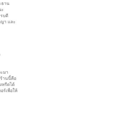
ระธาน
ณะ
ารบดี
รัชญา และ
ด
กจะมา
ร้านนี้คือ
งหรีดได้
ร์เพื่อให้