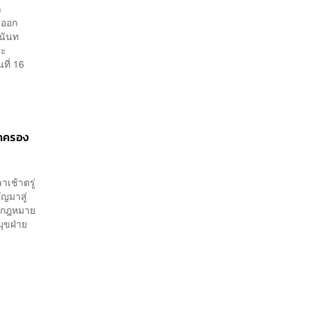
า
้ออก
นันท
ละ
ที่ 16
ปกครอง
าเช้าตรู่
ัญมาสู่
นักกฎหมาย
มุขฝ่าย