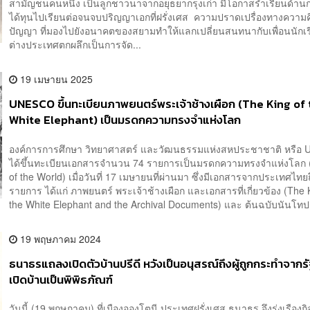
สามัญชนคนหนึ่ง เป็นลูกชาวนาจากอยุธยากรุงเก่า มีโอกาสร่ำเรียนด้า
ได้ทุนไปเรียนต่อจนจบปริญญาเอกที่ฝรั่งเศส ​ความปราดเปรื่องทางความ
ปัญญา ที่มองไปยังอนาคตของสยามทำให้แลกเปลี่ยนสนทนากับเพื่อนนักเ
ต่างประเทศตกผลึกเป็นการจัด...
19 เมษายน 2025
UNESCO ขึ้นทะเบียนภาพยนตร์พระเจ้าช้างเผือก (The King of
White Elephant) เป็นมรดกความทรงจำแห่งโลก
องค์การการศึกษา วิทยาศาสตร์ และวัฒนธรรมแห่งสหประชาชาติ หรือ
ได้ขึ้นทะเบียนเอกสารจำนวน 74 รายการเป็นมรดกความทรงจำแห่งโลก
of the World) เมื่อวันที่ 17 เมษายนที่ผ่านมา ซึ่งมีเอกสารจากประเทศไทยถ
รายการ ได้แก่ ภาพยนตร์ พระเจ้าช้างเผือก และเอกสารที่เกี่ยวข้อง (The 
the White Elephant and the Archival Documents) และ ต้นฉบับนันโทป.
19 พฤษภาคม 2024
ธนาธรแถลงเปิดตัวบ้านปรีดี หวังเป็นอนุสรณ์ถึงผู้ถูกกระทำจากรัฐ
เปิดบ้านเป็นพิพิธภัณฑ์
วันนี้ (19 พฤษภาคม) ที่เมืองอองโตนี ประเทศฝรั่งเศส ธนาธร จึงรุ่งเรืองกิ