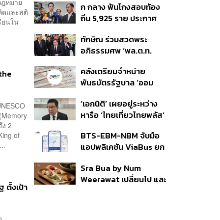
นกฎหมาย
ก กลาง ฟันโกงสอบท้อง
350’ เสริมความมั่นคง
คิดและสติ
ถิ่น 5,925 ราย ประกาศ
ชายแดน
รียนใน
บัญชีใหม่ 7 ส.ค. ส่วน 97
ทักษิณ ร่วมสวดพระ
ราย รอ ป.ป.ช. ขีดเส้นแล้ว
อภิธรรมศพ ‘พล.ต.ท.
เสร็จ 31 ส.ค.
ผ่อน’ บิดา ‘พักตร์พิไล ทวี
คลังเตรียมจำหน่าย
สิน’ สิริอายุ 103 ปี แกนนำ
 the
พันธบัตรรัฐบาล ‘ออม
เพื่อไทย-บุคคลหลาก
พลัส’ รอบถัดไป เร็วสุด 4
วงการร่วมอาลัย
‘เอกนิติ’ เผยอยู่ระหว่าง
ก.ย.นี้ อาจเพิ่มสัดส่วนการ
 UNESCO
หารือ ‘ไทยเที่ยวไทยพลัส’
 (Memory
ขายแบบ Small Lot First
ึง 2
มีสิทธิใช้งบจากเงินกู้ 4
มากขึ้น
BTS-EBM-NBM จับมือ
King of
แสนล้าน มั่นใจงบต่อ ‘ไทย
..
แอปพลิเคชัน ViaBus ยก
ช่วยไทย พลัส’ เฟส 2 มี
ระดับการติดตามตำแหน่ง
เพียงพอ
Sra Bua by Num
รถไฟฟ้า 3 สายแบบเรียล
Weerawat เปลี่ยนไป และ
ไทม์
 ตั้งเป้า
นี่คือเหตุผลที่เราควรกลับ
ไปอีกครั้ง
จ