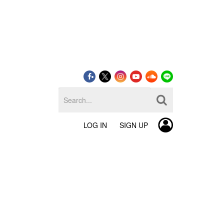
LOG IN
SIGN UP