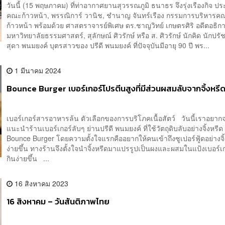
วันนี้ (15 พฤษภาคม) ที่ท่าอากาศยานสุวรรณภูมิ ธนาธร จึงรุ่งเรืองกิจ ป
คณะก้าวหน้า, พรรณิการ์ วานิช, ชำนาญ จันทร์เรือง กรรมการบริหารค
ก้าวหน้า พร้อมด้วย ศาสตราจารย์พิเศษ ดร.ชาญวิทย์ เกษตรศิริ อดีตอธิก
มหาวิทยาลัยธรรมศาสตร์, สุลักษณ์ ศิวรักษ์ หรือ ส. ศิวรักษ์ นักคิด นักป
สุดา พนมยงค์ บุตรสาวของ ปรีดี พนมยงค์ ที่ปัจจุบันมีอายุ 90 ปี พร...
1 มีนาคม 2024
Bounce Burger เบอร์เกอร์โปรตีนสูงที่มีส่วนผสมลับจากจิ้งหรี
เบอร์เกอร์สารอาหารล้น ตัวเลือกของการบริโภคเนื้อสัตว์ วันนี้เราอยา
แนะนำร้านเบอร์เกอร์ลับๆ ย่านปรีดี พนมยงค์ ที่ใช้วัตถุดิบลับอย่างจิ้งหรีด 
Bounce Burger โดยความตั้งใจแรกคืออยากให้คนเข้าถึงซูเปอร์ฟู้ดอย่างจิ้
ง่ายขึ้น ทางร้านจึงตั้งใจนำจิ้งหรีดมาแปรรูปเป็นผงและผสมในแป้งเบอร์เกอ
กินง่ายขึ้น ...
16 สิงหาคม 2023
16 สิงหาคม – วันสันติภาพไทย