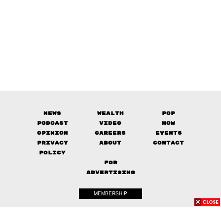
News
Wealth
Pop
Podcast
Video
Now
Opinion
Careers
Events
Privacy
About
Contact
Policy
FOR
ADVERTISING
MEMBERSHIP