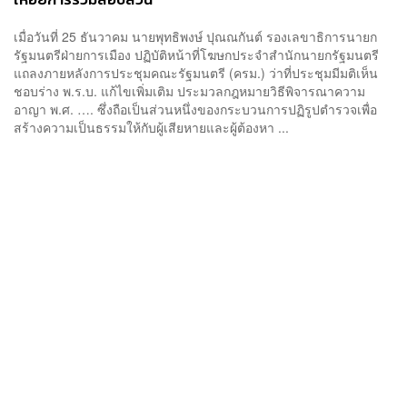
เมื่อวันที่ 25 ธันวาคม นายพุทธิพงษ์ ปุณณกันต์ รองเลขาธิการนายก
รัฐมนตรีฝ่ายการเมือง ปฏิบัติหน้าที่โฆษกประจำสำนักนายกรัฐมนตรี
แถลงภายหลังการประชุมคณะรัฐมนตรี (ครม.) ว่าที่ประชุมมีมติเห็น
ชอบร่าง พ.ร.บ. แก้ไขเพิ่มเติม ประมวลกฎหมายวิธีพิจารณาความ
อาญา พ.ศ. …. ซึ่งถือเป็นส่วนหนึ่งของกระบวนการปฏิรูปตำรวจเพื่อ
สร้างความเป็นธรรมให้กับผู้เสียหายและผู้ต้องหา ...