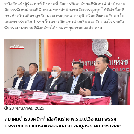
หนังสือแจ้งผู้ร้องทุกข์ ถึงตามที่ อัยการพิเศษฝ่ายคดีพิเศษ 4 สำนักงาน
อัยการพิเศษฝ่ายคดีพิเศษ 4 ของสำนักงานอัยการสูงสุด ได้มีคำสั่งยุติ
การดำเนินคดีอาญากับ พระเทพญาณมหามุนี หรืออดีตพระธัมมชโย
และพวกร่วมอีก 1 ราย ในความผิดฐานฟอกเงินและรับของโจร หลัง
พิจารณาพบว่าคดีดังกล่าวได้ขาดอายุความลงแล้ว ส่งผ...
23 พฤษภาคม 2025
สมาคมตำรวจผนึกกำลังค้านร่าง พ.ร.บ.ป.วิอาญา พรรค
ประชาชน หวั่นแทรกแซงสอบสวน-ข้อมูลรั่ว-คดีล่าช้า ชี้ขัด
รัฐธรรมนูญ