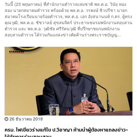
วันนี้ (23 พฤษภาคม) ที่สำนักงานตำรวจแห่งชาติ พล.ต.อ. วินัย ทอง
สอง นายกสมาคมตำรวจ พร้อมด้วย พล.ต.อ. วรพงษ์ ชิวปรีชา นายก
สมาคมโรงเรียนนายร้อยตำรวจ, พล.ต.อ. เอก อังสนานนท์ ก.ตร. ผู้ทรง
คุณวุฒิ, พล.ต.อ. ชัชวาลย์ สุขสมจิตร์ ประธานชมรมพนักงานสอบสวน
ตำรวจ และ พล.ต.อ. วุฒิชัย ศรีรัตนวุฒิ ที่ปรึกษาชมรมพนักงาน
สอบสวนตำรวจ ได้ร่วมกันแถลงข่าวคัดค้านร่างพระราชบัญญ...
26 ธันวาคม 2018
ครม. ไฟเขียวร่างแก้ไข ป.วิอาญา ห้ามนำผู้ต้องหาแถลงข่าว-
ให้อัยการร่วมสอบสวน