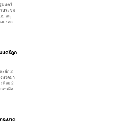
ัฐมนตรี
ารประชุม
อ. อนุ
้างมงคล
มนตรีถูก
ละอีก 2
จังหวัดมา
างน้อย 2
ีกคนคือ
นกระบาด