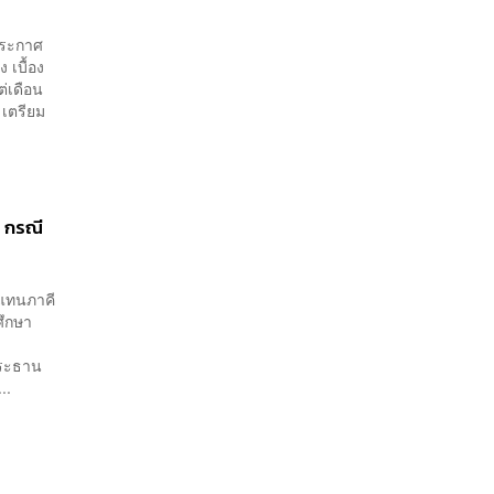
 ประกาศ
 เบื้อง
ต่เดือน
 เตรียม
 กรณี
วแทนภาคี
ศึกษา
 ประธาน
..