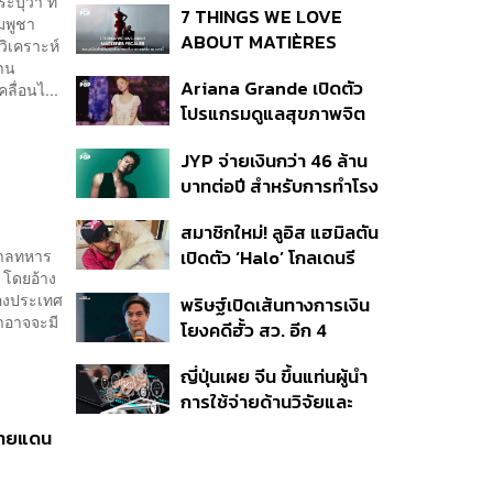
บุว่า ที่
7 THINGS WE LOVE
มพูชา
ABOUT MATIÈRES
วิเคราะห์
FÉCALES
าน
Ariana Grande เปิดตัว
ื่อนไ...
โปรแกรมดูแลสุขภาพจิต
สำหรับคนในอุตสาหกรรม
JYP จ่ายเงินกว่า 46 ล้าน
ดนตรี
บาทต่อปี สำหรับการทำโรง
อาหารออร์แกนิกในบริษัท
สมาชิกใหม่! ลูอิส แฮมิลตัน
ฐบาลทหาร
เปิดตัว ‘Halo’ โกลเดนรี
 โดยอ้าง
ทรีฟเวอร์ตัวใหม่
ของประเทศ
พริษฐ์เปิดเส้นทางการเงิน
่าอาจจะมี
โยงคดีฮั้ว สว. อีก 4
จังหวัด พบ ส.อบจ.
ญี่ปุ่นเผย จีน ขึ้นแท่นผู้นำ
อำนาจเจริญโอนเงินให้เจ้า
การใช้จ่ายด้านวิจัยและ
หน้าที่ กกต. ฝ่ายสืบสวน
พัฒนาโลก กวาดสัดส่วน
ชายแดน
งานวิจัยถูกอ้างอิงสูงสุด
แซงสหรัฐฯ