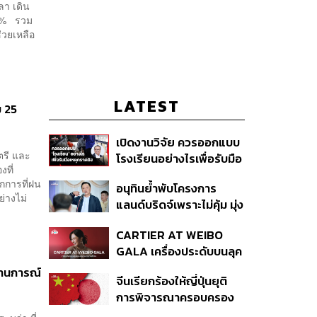
ลา เดิน
90% รวม
่วยเหลือ
LATEST
ม 25
เปิดงานวิจัย ควรออกแบบ
ตรี และ
โรงเรียนอย่างไรเพื่อรับมือ
ที่
เหตุกราดยิง
กการที่ฝน
อนุทินย้ำพับโครงการ
่างไม่
แลนด์บริดจ์เพราะไม่คุ้ม มุ่ง
พัฒนา Missing Link
CARTIER AT WEIBO
รองรับอ่าวไทย-อันดามัน
GALA เครื่องประดับบนลุค
พรมแดงของแขกคน
ถานการณ์
จีนเรียกร้องให้ญี่ปุ่นยุติ
สำคัญ
การพิจารณาครอบครอง
อาวุธนิวเคลียร์