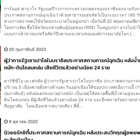
การ์ลอส ฟาบาโร รัฐมนตรีว่าการกระทรวงเกษตรของบราซิลลงนามรับ
ประกาศสถานการณ์ฉุกเฉินว่าด้วยสาธารณสุขสัตว์เป็นระยะเวลา 180 วั
ทางการตรวจพบไข้หวัดนกระบาดในหมู่นกป่า เมื่อวันที่ 22 พฤษภาคมที่
โดยการติดเชื้อไข้หวัดนกสายพันธุ์ย่อยของ H5N1 ในหมู่นกป่า อาจไม่นำไ
แบนการค้าขายนกหรือสัตว์ปีกตามแนวทางขององค์การอนามัยโลก (...
20 กุมภาพันธ์ 2023
ผู้ว่าการรัฐเซาเปาโลในบราซิลประกาศสถานการณ์ฉุกเฉิน หลังน้ำ
หนัก-ดินโคลนถล่ม เสียชีวิตแล้วอย่างน้อย 24 ราย
ดาร์ซิซิโอ เด เฟรตัส ผู้ว่าการรัฐเซาเปาโลในบราซิล ประกาศสถานการณ
บริเวณ 5 เมืองชายฝั่งทางด้านตะวันออกเฉียงใต้ของประเทศเมื่อวานนี้ (1
กุมภาพันธ์) หลังฝนตกลงมาอย่างหนัก เป็นเหตุให้หลายพื้นที่น้ำท่วมสูงแล
ดินโคลนถล่ม มีผู้เสียชีวิตแล้วอย่างน้อย 24 ราย และอีกหลายร้อยรายกลายเ
ที่อยู่อาศัย โดยเมืองเซาเซบาสเตียว ที่ตั้...
8 ตุลาคม 2022
นิวยอร์กซิตี้ประกาศสถานการณ์ฉุกเฉิน หลังประสบวิกฤตผู้อพย
ทะลักเข้าเมือง