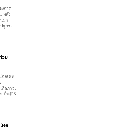
รองการ
น หลัง
ผ่านมา
ปสู่การ
ท่วม
์ฉุกเฉิน
9
ะเกิดภาวะ
ป็นผู้ไร้
พไหล