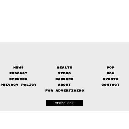
News
Wealth
Pop
Podcast
Video
Now
Opinion
Careers
Events
Privacy Policy
About
Contact
FOR ADVERTISING
MEMBERSHIP