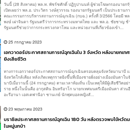
วันนี้ (28 สิงหาคม) พล.ท. พัชร์ชศักดิ์ ปฏิรูปานนท์ ผู้ช่วยโฆษกรองนายกร
เปิดเผยว่า พล.อ. ประวิตร วงษ์สุวรรณ รองนายกรัฐมนตรี เป็นประธานก
คณะกรรมการบริหารสถานการณ์ฉุกเฉิน (กบฉ.) ครั้งที่ 3/2566 โดยมี พล.
พงษ์ เผ่าจินดา รัฐมนตรีว่าการกระทรวงมหาดไทย และ พล.อ. ชัยชาญ ช
รัฐมนตรีช่วยว่าการกระทรวงกลาโหม และหน่วยงานที่เกี่ยวข้องเข้า...
25 กรกฎาคม 2023
เอกวาดอร์ประกาศสถานการณ์ฉุกเฉินใน 3 จังหวัด หลังนายกเทศ
ยิงเสียชีวิต
ทางการเอกวาดอร์ประกาศสถานการณ์ฉุกเฉินครอบคลุมจังหวัดมานาบี แ
จังหวัดใกล้เคียง หลังเกิดเหตุกราดยิงขึ้นที่เมืองชายฝั่งอย่างเมืองมันตาใน
นาบีเมื่อวานนี้ (24 กรกฎาคม) ตามเวลาท้องถิ่น เป็นเหตุให้มีผู้เสียชีวิตอย่
ราย หนึ่งในนั้นคือ อากุสติน อินทริอาโก นายกเทศมนตรีเมืองมันตา ส่วนอ
อะรีอานา เอสเตฟานีอา ชานเกย์ นักฟุตบอลหญิงสั...
23 พฤษภาคม 2023
บราซิลประกาศสถานการณ์ฉุกเฉิน 180 วัน หลังตรวจพบไข้หวัด
ในหมู่นกป่า