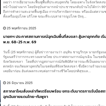
เผยว่า การเยียวยาและฟื้นฟูพื้นที่ประสบอุทกภัย โดยเฉพาะในจังหวัดสงข
หน้าไปอย่างมาก โดยปัจจุบันสามารถนำประชาชนกลับบ้านไปได้กว่า 
ถึงการทำความสะอาดฟื้นฟูเมือง การบริหารจัดการขยะ หรือแม้แต่ความช
ทั้งเครื่องอุปโภค บริโภค ขณะที่ระบบสาธารณูปโภค ปัจจุ...
25 พฤศจิกายน 2025
นายกฯ ประกาศสถานการณ์ฉุกเฉินพื้นที่สงขลา สู้มหาอุทกภัย เริ่
พ.ย. 68-25 ก.พ. 69
วันนี้ (25 พฤศจิกายน) ผู้สื่อข่าวรายงานว่า อนุทิน ชาญวีรกุล นายกรัฐมน
รัฐมนตรีว่าการกระทรวงมหาดไทย ประกาศสถานการณ์ฉุกเฉิน ในเขตท้อง
จังหวัดสงขลา โดยที่ปรากฏสถานการณ์ภัยพิบัติสาธารณะที่เป็นผลมาจา
ตกหนัก จนเกิดมหาอุทกภัยในเขตท้องที่จังหวัดสงขลา ซึ่งมีความร้ายแรงอย
เคยมีมาก่อน อันส่งผลกระทบต่อการดำรงชีวิตโดยปกติสุขแล...
26 มิถุนายน 2025
สภากลาโหมสั่งเหล่าทัพเตรียมพร้อม ยกระดับมาตรการรับมือส
ฉุกเฉินชายแดนไทย-กัมพูชา