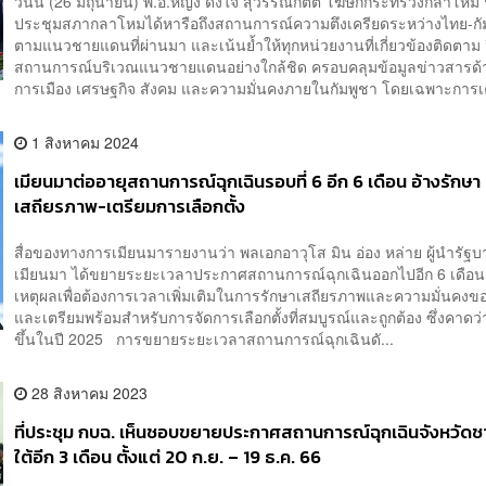
วันนี้ (26 มิถุนายน) พ.อ.หญิง ดังใจ สุวรรณกิตติ โฆษกกระทรวงกลาโหม ระ
ประชุมสภากลาโหมได้หารือถึงสถานการณ์ความตึงเครียดระหว่างไทย-กั
ตามแนวชายแดนที่ผ่านมา และเน้นย้ำให้ทุกหน่วยงานที่เกี่ยวข้องติดตาม 
สถานการณ์บริเวณแนวชายแดนอย่างใกล้ชิด ครอบคลุมข้อมูลข่าวสารด้
การเมือง เศรษฐกิจ สังคม และความมั่นคงภายในกัมพูชา โดยเฉพาะการเคล
1 สิงหาคม 2024
เมียนมาต่ออายุสถานการณ์ฉุกเฉินรอบที่ 6 อีก 6 เดือน อ้างรักษา
เสถียรภาพ-เตรียมการเลือกตั้ง
สื่อของทางการเมียนมารายงานว่า พลเอกอาวุโส มิน อ่อง หล่าย ผู้นำรั
เมียนมา ได้ขยายระยะเวลาประกาศสถานการณ์ฉุกเฉินออกไปอีก 6 เดือน
เหตุผลเพื่อต้องการเวลาเพิ่มเติมในการรักษาเสถียรภาพและความมั่นคง
และเตรียมพร้อมสำหรับการจัดการเลือกตั้งที่สมบูรณ์และถูกต้อง ซึ่งคาดว
ขึ้นในปี 2025 การขยายระยะเวลาสถานการณ์ฉุกเฉินดั...
28 สิงหาคม 2023
ที่ประชุม กบฉ. เห็นชอบขยายประกาศสถานการณ์ฉุกเฉินจังหวัด
ใต้อีก 3 เดือน ตั้งแต่ 20 ก.ย. – 19 ธ.ค. 66