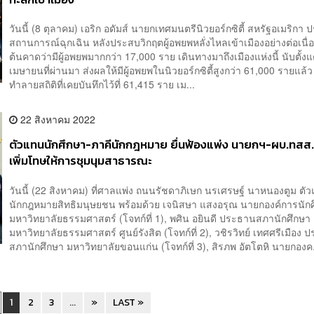
วันนี้ (8 ตุลาคม) เอริก อดัมส์ นายกเทศมนตรีนิวยอร์กซิตี้ สหรัฐอเมริกา
สถานการณ์ฉุกเฉิน หลังประสบวิกฤตผู้อพยพหลั่งไหลเข้าเมืองอย่างต่อเนื่อง
ต้นคาดว่ามีผู้อพยพมากกว่า 17,000 ราย เดินทางมาถึงเมืองแห่งนี้ นับตั้งแ
เมษายนที่ผ่านมา ส่งผลให้มีผู้อพยพในนิวยอร์กซิตี้สูงกว่า 61,000 รายแล้ว
ทำลายสถิติที่เคยบันทึกไว้ที่ ​​61,415 ราย เม...
22 สิงหาคม 2022
ตัวแทนนักศึกษา-ภาคีนักกฎหมาย ยื่นฟ้องแพ่ง นายกฯ-ผบ.ทสส.
เพิ่มโทษให้การชุมนุมสาธารณะ
วันนี้ (22 สิงหาคม) ที่ศาลแพ่ง ถนนรัชดาภิเษก นรเศรษฐ์ นาหนองตูม ตั
นักกฎหมายสิทธิมนุษยชน พร้อมด้วย เจนิสษา แสงอรุณ นายกองค์การนัก
มหาวิทยาลัยธรรมศาสตร์ (โจทก์ที่ 1), พศิน อยินดี ประธานสภานักศึกษา
มหาวิทยาลัยธรรมศาสตร์ ศูนย์รังสิต (โจทก์ที่ 2), วชิรวิทย์ เทศศรีเมือง
สภานักศึกษา มหาวิทยาลัยขอนแก่น (โจทก์ที่ 3), สิรภพ อัตโตหิ นายกองค.
1
2
3
...
»
LAST »