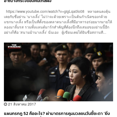
อาณาจักรใจของคนใกล้ฝั่ง
https://www.youtube.com/watch?v=gigLqa0lo08 หลายคนคงคุ้น
เคยกับชื่อย่าน ‘นางเลิ้ง’ ไม่ว่าจะด้วยเพราะเป็นต้นกำเนิดของกล้วย
แขกนางเลิ้ง หรือเป็นที่ตั้งของตลาดนางเลิ้งที่มีอาหารอร่อยมากมายให้
ลองมาลิ้มรส รวมทั้งแลนด์มาร์กสำคัญที่ต้องนึกถึงเสมอของย่านนี้อีก
อย่างก็คือ ‘สนามม้านางเลิ้ง’ นั่นเอง ผู้เขียนเคยได้ยินชื่อสถานที...
21 สิงหาคม 2017
แผนกรกฎ 52 คืออะไร? ผ่ามาตรการคุมมวลชนวันชี้ชะตา ‘ยิ่ง