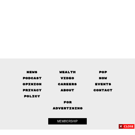
News
Wealth
Pop
Podcast
Video
Now
Opinion
Careers
Events
Privacy
About
Contact
Policy
FOR
ADVERTISING
MEMBERSHIP