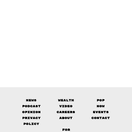
News
Wealth
Pop
Podcast
Video
Now
Opinion
Careers
Events
Privacy
About
Contact
Policy
FOR