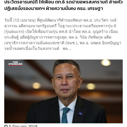
ประวิตรอารมณ์ดี ให้เพื่อน ตท.6 รดน้ำขอพรสงกรานต์ ส่ายหัว
ปฏิเสธนั่งรองนายกฯ ฝ่ายความมั่นคง ครม. เศรษฐา
วันนี้ (12 เมษายน) ที่ศูนย์พัฒนากีฬากองทัพบก พล.อ. ประวิตร วงษ์
สุวรรณ อดีตรองนายกรัฐมนตรี ในฐานะประธานเตรียมทหารรุ่น 6
(รุ่นฝนแรก) เปิดให้เพื่อนร่วมรุ่น ตท.6 นำโดย พล.อ. บุญสร้าง เนียม
ประดิษฐ์ อดีตผู้บัญชาการทหารสูงสุด, พล.อ. วินัย ภัททิยกุล อดีต
เลขาธิการสภาความมั่นคงแห่งชาติ (สมช.), พล.อ. นพดล อินทปัญญา
รดน้ำขอพรเนื่องในวันสงกรานต์ พล...
5 มิถุนายน 2018