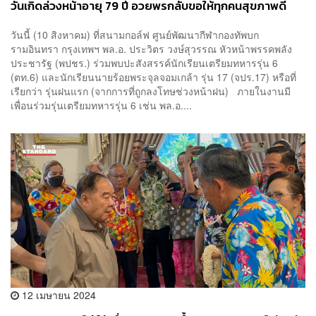
วันเกิดล่วงหน้าอายุ 79 ปี อวยพรกลับขอให้ทุกคนสุขภาพดี
วันนี้ (10 สิงหาคม) ที่สนามกอล์ฟ ศูนย์พัฒนากีฬากองทัพบก
รามอินทรา กรุงเทพฯ พล.อ. ประวิตร วงษ์สุวรรณ หัวหน้าพรรคพลัง
ประชารัฐ (พปชร.) ร่วมพบปะสังสรรค์นักเรียนเตรียมทหารรุ่น 6
(ตท.6) และนักเรียนนายร้อยพระจุลจอมเกล้า รุ่น 17 (จปร.17) หรือที่
เรียกว่า รุ่นฝนแรก (จากการที่ถูกลงโทษช่วงหน้าฝน) ภายในงานมี
เพื่อนร่วมรุ่นเตรียมทหารรุ่น 6 เช่น พล.อ....
12 เมษายน 2024