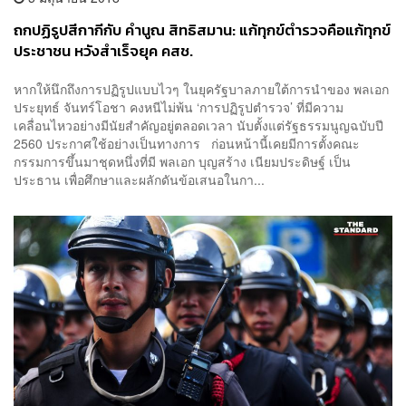
ถกปฏิรูปสีกากีกับ คำนูณ สิทธิสมาน: แก้ทุกข์ตำรวจคือแก้ทุกข์
ประชาชน หวังสำเร็จยุค คสช.
หากให้นึกถึงการปฏิรูปแบบไวๆ ในยุครัฐบาลภายใต้การนำของ พลเอก
ประยุทธ์ จันทร์โอชา คงหนีไม่พ้น ‘การปฏิรูปตำรวจ’ ที่มีความ
เคลื่อนไหวอย่างมีนัยสำคัญอยู่ตลอดเวลา นับตั้งแต่รัฐธรรมนูญฉบับปี
2560 ประกาศใช้อย่างเป็นทางการ ก่อนหน้านี้เคยมีการตั้งคณะ
กรรมการขึ้นมาชุดหนึ่งที่มี พลเอก บุญสร้าง เนียมประดิษฐ์ เป็น
ประธาน เพื่อศึกษาและผลักดันข้อเสนอในกา...