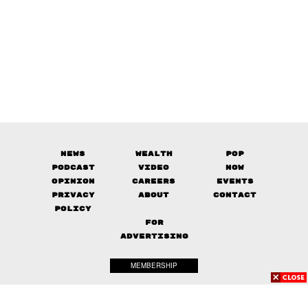
News
Wealth
Pop
Podcast
Video
Now
Opinion
Careers
Events
Privacy
About
Contact
Policy
FOR
ADVERTISING
MEMBERSHIP