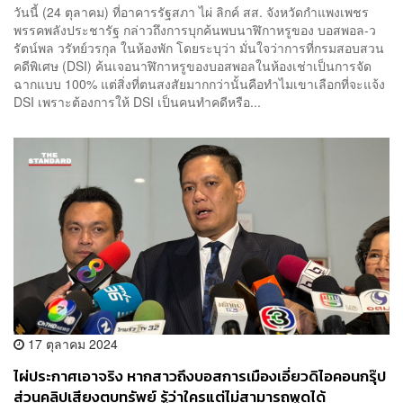
วันนี้ (24 ตุลาคม) ที่อาคารรัฐสภา ไผ่ ลิกค์ สส. จังหวัดกำแพงเพชร
พรรคพลังประชารัฐ กล่าวถึงการบุกค้นพบนาฬิกาหรูของ บอสพอล-ว
รัตน์พล วรัทย์วรกุล ในห้องพัก โดยระบุว่า มั่นใจว่าการที่กรมสอบสวน
คดีพิเศษ (DSI) ค้นเจอนาฬิกาหรูของบอสพอลในห้องเช่าเป็นการจัด
ฉากแบบ 100% แต่สิ่งที่ตนสงสัยมากกว่านั้นคือทำไมเขาเลือกที่จะแจ้ง
DSI เพราะต้องการให้ DSI เป็นคนทำคดีหรือ...
17 ตุลาคม 2024
ไผ่ประกาศเอาจริง หากสาวถึงบอสการเมืองเอี่ยวดิไอคอนกรุ๊ป
ส่วนคลิปเสียงตบทรัพย์ รู้ว่าใครแต่ไม่สามารถพูดได้