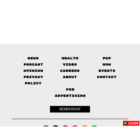
News
Wealth
Pop
Podcast
Video
Now
Opinion
Careers
Events
Privacy
About
Contact
Policy
FOR
ADVERTISING
MEMBERSHIP