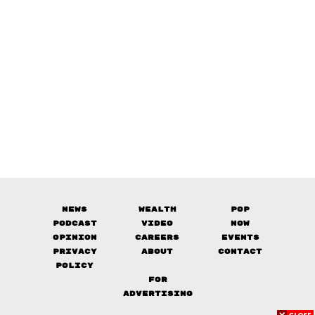
News
Wealth
Pop
Podcast
Video
Now
Opinion
Careers
Events
Privacy
About
Contact
Policy
FOR
ADVERTISING