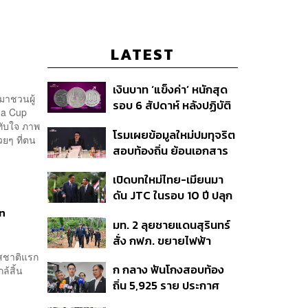
LATEST
เงินบาท ‘แข็งค่า’ หนักสุด
อกมาชวนผู้
รอบ 6 สัปดาห์ หลังปฏิบัติ
ma Cup
การแทรกแซงเยนของ
ะทับใจ ภาพ
โรมเผยข้อมูลใหม่ปมทุจริต
สหรัฐฯ-ญี่ปุ่น Standard
ยๆ ที่ตน
สอบท้องถิ่น ย้อนเอกสาร
Chartered เปิดเป้าสิ้นปีนี้
ประชุมปี 2567 พบชื่อ
จ่อแข็งต่อแตะ 32.50 บาท
เปิดบทใหม่ไทย-เมียนมา
อนุทิน จ่อสอบต่อเอี่ยว
ต่อดอลลาร์
ดัน JTC ในรอบ 10 ปี ปลุก
ตัดตอน ม.บูรพา หรือไม่
‘เส้นเลือดใหญ่’ ค้า
en
มท. 2 ลุยชายแดนสุรินทร์
ชายแดน ท่าเรือน้ำลึก
สั่ง กฟภ. ขยายไฟฟ้า
ทวาย
‘ปราสาทตาควาย–เนิน
รสชาติแรก
ก กลาง ฟันโกงสอบท้อง
ล้สิ้น
350’ เสริมความมั่นคง
ถิ่น 5,925 ราย ประกาศ
ชายแดน
บัญชีใหม่ 7 ส.ค. ส่วน 97