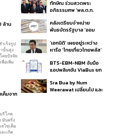
ทักษิณ ร่วมสวดพระ
ราย รอ ป.ป.ช. ขีดเส้นแล้ว
อภิธรรมศพ ‘พล.ต.ท.
เสร็จ 31 ส.ค.
ผ่อน’ บิดา ‘พักตร์พิไล ทวี
คลังเตรียมจำหน่าย
 ล้าน
สิน’ สิริอายุ 103 ปี แกนนำ
พันธบัตรรัฐบาล ‘ออม
เพื่อไทย-บุคคลหลาก
พลัส’ รอบถัดไป เร็วสุด 4
วงการร่วมอาลัย
‘เอกนิติ’ เผยอยู่ระหว่าง
ก.ย.นี้ อาจเพิ่มสัดส่วนการ
ำเร็จรูป
หารือ ‘ไทยเที่ยวไทยพลัส’
านั้นสูง
ขายแบบ Small Lot First
โดยปัจจัย
มีสิทธิใช้งบจากเงินกู้ 4
มากขึ้น
ื่อเพิ่ม
BTS-EBM-NBM จับมือ
แสนล้าน มั่นใจงบต่อ ‘ไทย
แอปพลิเคชัน ViaBus ยก
ช่วยไทย พลัส’ เฟส 2 มี
ระดับการติดตามตำแหน่ง
เพียงพอ
Sra Bua by Num
รถไฟฟ้า 3 สายแบบเรียล
Weerawat เปลี่ยนไป และ
ไทม์
ามเค็มจาก
นี่คือเหตุผลที่เราควรกลับ
ไปอีกครั้ง
้บริโภค
 มันฝรั่ง
สไข่เค็ม
และเกิด