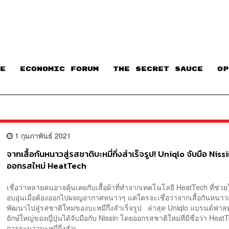
E
ECONOMIC FORUM
THE SECRET SAUCE​
OP
1 กุมภาพันธ์ 2021
จากเสื้อกันหนาวสู่รสชาติบะหมี่กึ่งสำเร็จรูป! Uniqlo จับมือ Niss
ออกรสใหม่ HeatTech
เชื่อว่าหลายคนอาจคุ้นเคยกับเสื้อผ้าที่ทำจากเทคโนโลยี HeatTech ที่ช่วย
อบอุ่นเมื่อต้องออกไปผจญอากาศหนาวๆ แต่ใครจะเชื่อว่าจากเสื้อกันหนาว
พัฒนาไปสู่รสชาติใหม่ของบะหมี่กึ่งสำเร็จรูป ล่าสุด Uniqlo แบรนด์ฟาสต
ยักษ์ใหญ่ของญี่ปุ่นได้จับมือกับ Nissin โดยออกรสชาติใหม่ที่มีชื่อว่า Hea
การระบุว่าบะหมี่กึ่งสำเ...