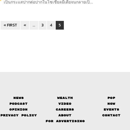
เป็นกระแสปากต่อปากในโซเชียลมีเดียจนกลายเป็...
« FIRST
«
...
3
4
5
News
Wealth
Pop
Podcast
Video
Now
Opinion
Careers
Events
Privacy Policy
About
Contact
FOR ADVERTISING