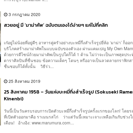
3 กรกฎาคม 2020
สวยอยู่ มี ‘มาม่าคัพ’ ฉบับตนเองได้ง่ายๆ แค่ไม่กี่คลิก
เก๋อยู่ไม่น้อยที่อยู่ดีๆ อาหารคู่ครัวอย่างบะหมี่กึ่งสำเร็จรูปยี่ห้อ ‘มาม่า’ ก็อ
บริโภคสร้างมาม่าคัพในแบบฉบับของตัวเอง ผ่านแคมเปญ My Own Ma
ด้วยการดีไซน์ถ้วยมาม่าคัพเป็นรูปใดก็ได้ 1 ด้าน ไม่ว่าจะเป็นภาพสุดปร
ดาราศิลปินที่ชื่นชอบ ข้อความเด็ดๆ โดนๆ หรืออาจเป็นลวดลายกราฟิกสว
ชื่นชอบก็ได้ทั้งนั้น วิธีร่ว...
25 สิงหาคม 2019
25 สิงหาคม 1958 – วันแห่งบะหมี่กึ่งสำเร็จรูป (Sokuseki Ram
Kinenbi)
วันนี้เป็นวันครบรอบการเปิดตัวบะหมี่กึ่งสำเร็จรูปครั้งแรกของโลก! โดย
ที่เปิดตัวออกมาคือ ราเมนรสไก่ ว่าแต่วันนี้เหมาะเจาะเหลือเกินกับช่วงใก
เดือน! อ้างอิง: www.marumura.com...