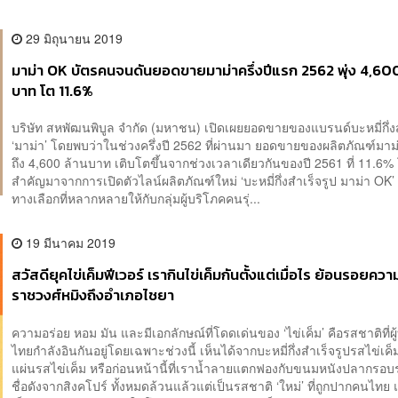
29 มิถุนายน 2019
มาม่า OK บัตรคนจนดันยอดขายมาม่าครึ่งปีแรก 2562 พุ่ง 4,600
บาท โต 11.6%
บริษัท สหพัฒนพิบูล จำกัด (มหาชน) เปิดเผยยอดขายของแบรนด์บะหมี่กึ่งส
‘มาม่า’ โดยพบว่าในช่วงครึ่งปี 2562 ที่ผ่านมา ยอดขายของผลิตภัณฑ์มาม่
ถึง 4,600 ล้านบาท เติบโตขึ้นจากช่วงเวลาเดียวกันของปี 2561 ที่ 11.6% 
สำคัญมาจากการเปิดตัวไลน์ผลิตภัณฑ์ใหม่ ‘บะหมี่กึ่งสำเร็จรูป มาม่า OK’ เพ
ทางเลือกที่หลากหลายให้กับกลุ่มผู้บริโภคคนรุ่...
19 มีนาคม 2019
สวัสดียุคไข่เค็มฟีเวอร์ เรากินไข่เค็มกันตั้งแต่เมื่อไร ย้อนรอยคว
ราชวงศ์หมิงถึงอำเภอไชยา
ความอร่อย หอม มัน และมีเอกลักษณ์ที่โดดเด่นของ ‘ไข่เค็ม’ คือรสชาติที่ผู
ไทยกำลังอินกันอยู่โดยเฉพาะช่วงนี้ เห็นได้จากบะหมี่กึ่งสำเร็จรูปรสไข่เค็ม
แผ่นรสไข่เค็ม หรือก่อนหน้านี้ที่เราน้ำลายแตกฟองกับขนมหนังปลากรอบร
ชื่อดังจากสิงคโปร์ ทั้งหมดล้วนแล้วแต่เป็นรสชาติ ‘ใหม่’ ที่ถูกปากคนไทย 