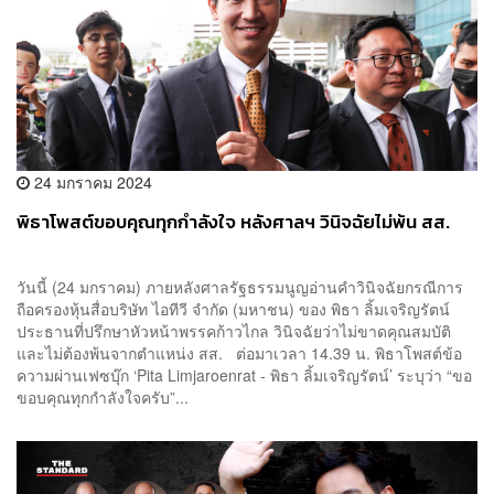
24 มกราคม 2024
พิธาโพสต์ขอบคุณทุกกำลังใจ หลังศาลฯ วินิจฉัยไม่พ้น สส.
วันนี้ (24 มกราคม) ภายหลังศาลรัฐธรรมนูญอ่านคำวินิจฉัยกรณีการ
ถือครองหุ้นสื่อบริษัท ไอทีวี จำกัด (มหาชน) ของ พิธา ลิ้มเจริญรัตน์
ประธานที่ปรึกษาหัวหน้าพรรคก้าวไกล วินิจฉัยว่าไม่ขาดคุณสมบัติ
และไม่ต้องพ้นจากตำแหน่ง สส. ต่อมาเวลา 14.39 น. พิธาโพสต์ข้อ
ความผ่านเฟซบุ๊ก ‘Pita Limjaroenrat - พิธา ลิ้มเจริญรัตน์’ ระบุว่า “ขอ
ขอบคุณทุกกำลังใจครับ”...