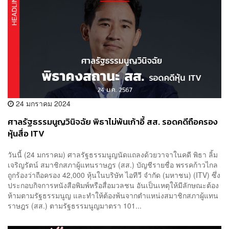
24 มกราคม 2024
ศาลรัฐธรรมนูญวินิจฉัย พิธาไม่พ้นเก้าอี้ สส. รอดคดีถือครอง
หุ้นสื่อ ITV
วันนี้ (24 มกราคม) ศาลรัฐธรรมนูญนัดแถลงด้วยวาจาในคดี พิธา ลิ้ม
เจริญรัตน์ สมาชิกสภาผู้แทนราษฎร (สส.) บัญชีรายชื่อ พรรคก้าวไกล
ถูกร้องว่าถือครอง 42,000 หุ้นในบริษัท ไอทีวี จำกัด (มหาชน) (ITV) ซึ่ง
ประกอบกิจการหนังสือพิมพ์หรือสื่อมวลชน อันเป็นเหตุให้มีลักษณะต้อง
ห้ามตามรัฐธรรมนูญ และทำให้ต้องพ้นจากตำแหน่งสมาชิกสภาผู้แทน
ราษฎร (สส.) ตามรัฐธรรมนูญมาตรา 101...