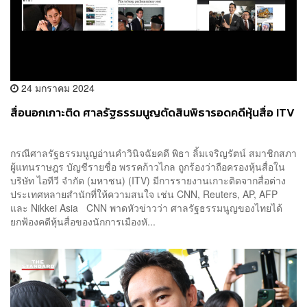
24 มกราคม 2024
สื่อนอกเกาะติด ศาลรัฐธรรมนูญตัดสินพิธารอดคดีหุ้นสื่อ ITV
กรณีศาลรัฐธรรมนูญอ่านคำวินิจฉัยคดี พิธา ลิ้มเจริญรัตน์ สมาชิกสภา
ผู้แทนราษฎร บัญชีรายชื่อ พรรคก้าวไกล ถูกร้องว่าถือครองหุ้นสื่อใน
บริษัท ไอทีวี จำกัด (มหาชน) (ITV) มีการรายงานเกาะติดจากสื่อต่าง
ประเทศหลายสำนักที่ให้ความสนใจ เช่น CNN, Reuters, AP, AFP
และ Nikkei Asia CNN พาดหัวข่าวว่า ศาลรัฐธรรมนูญของไทยได้
ยกฟ้องคดีหุ้นสื่อของนักการเมืองหั...