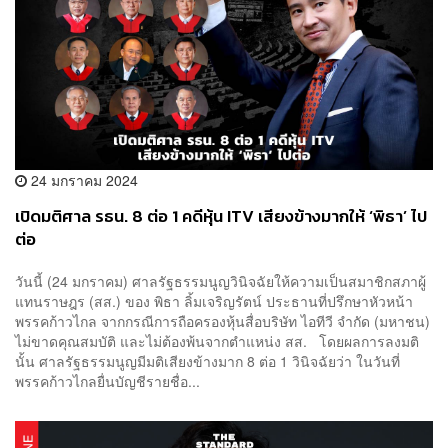
24 มกราคม 2024
เปิดมติศาล รธน. 8 ต่อ 1 คดีหุ้น ITV เสียงข้างมากให้ ‘พิธา’ ไป
ต่อ
วันนี้ (24 มกราคม) ศาลรัฐธรรมนูญวินิจฉัยให้ความเป็นสมาชิกสภาผู้
แทนราษฎร (สส.) ของ พิธา ลิ้มเจริญรัตน์ ประธานที่ปรึกษาหัวหน้า
พรรคก้าวไกล จากกรณีการถือครองหุ้นสื่อบริษัท ไอทีวี จำกัด (มหาชน)
ไม่ขาดคุณสมบัติ และไม่ต้องพ้นจากตำแหน่ง สส. โดยผลการลงมติ
นั้น ศาลรัฐธรรมนูญมีมติเสียงข้างมาก 8 ต่อ 1 วินิจฉัยว่า ในวันที่
พรรคก้าวไกลยื่นบัญชีรายชื่อ...