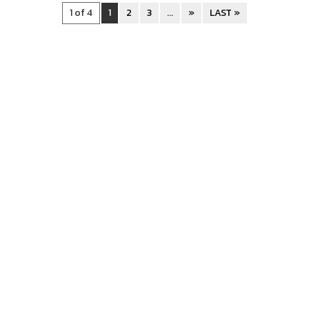
1 of 4
1
2
3
...
»
LAST »