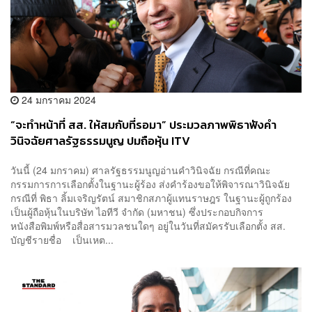
24 มกราคม 2024
“จะทำหน้าที่ สส. ให้สมกับที่รอมา” ประมวลภาพพิธาฟังคำ
วินิจฉัยศาลรัฐธรรมนูญ ปมถือหุ้น ITV
วันนี้ (24 มกราคม) ศาลรัฐธรรมนูญอ่านคำวินิจฉัย กรณีที่คณะ
กรรมการการเลือกตั้งในฐานะผู้ร้อง ส่งคำร้องขอให้พิจารณาวินิจฉัย
กรณีที่ พิธา ลิ้มเจริญรัตน์ สมาชิกสภาผู้แทนราษฎร ในฐานะผู้ถูกร้อง
เป็นผู้ถือหุ้นในบริษัท ไอทีวี จำกัด (มหาชน) ซึ่งประกอบกิจการ
หนังสือพิมพ์หรือสื่อสารมวลชนใดๆ อยู่ในวันที่สมัครรับเลือกตั้ง สส.
บัญชีรายชื่อ เป็นเหต...