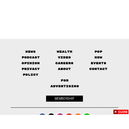
News
Wealth
Pop
Podcast
Video
Now
Opinion
Careers
Events
Privacy
About
Contact
Policy
FOR
ADVERTISING
MEMBERSHIP
© 2017-
2026
The Standard. All rights reserved.