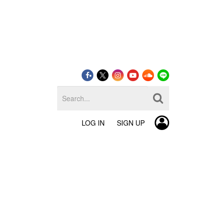
LOG IN
SIGN UP