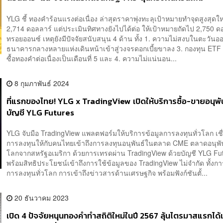
YLG ชี้ ทองคำร้อนแรงต่อเนื่อง ล่าสุดราคาพุ่งทะลุเป้าหมายทำจุดสูงสุดใหม
2,714 ดอลลาร์ แต่ประเมินทิศทางยังไปได้ต่อ ให้เป้าหมายถัดไป 2,750 ด
ทรอยออนซ์ เหตุยังมีปัจจัยสนับสนุน 4 ด้าน ทั้ง 1. ความไม่สงบในตะวันอ
ธนาคารกลางหลายแห่งเดินหน้าเข้าสู่วงจรดอกเบี้ยขาลง 3. กองทุน ETF
ซื้อทองคำต่อเนื่องเป็นเดือนที่ 5 และ 4. ความไม่แน่นอน...
8 กุมภาพันธ์ 2024
ที่แรกของไทย! YLG x TradingView เปิดให้บริการซื้อ-ขายอนุพั
บัญชี YLG Futures
YLG จับมือ TradingView แพลตฟอร์มให้บริการข้อมูลการลงทุนทั่วโลก เช
การลงทุนให้กับคนไทยเข้าถึงการลงทุนอนุพันธ์ในตลาด CME ตลาดอนุพั
โลกจากสหรัฐอเมริกา ด้วยการเทรดผ่าน TradingView ด้วยบัญชี YLG Fu
พร้อมสิทธิประโยชน์เข้าถึงการใช้ข้อมูลของ TradingView ไม่จำกัด ทั้งก
การลงทุนทั่วโลก การเข้าถึงข่าวสารด้านเศรษฐกิจ พร้อมฟังก์ชันตั้...
20 ธันวาคม 2023
เปิด 4 ปัจจัยหนุนทองคำทำสถิติใหม่ในปี 2567 ลุ้นไตรมาสแรกได้