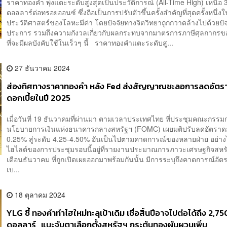
ราคาทองคำ พุ่งแตะระดับสูงสุดเป็นประวัติการณ์ (All-Time High) เหนือ 
ดอลลาร์ต่อทรอยออนซ์ ซึ่งถือเป็นการปรับตัวขึ้นครั้งสำคัญที่สุดครั้งหนึ่ง
ประวัติศาสตร์ของโลหะมีค่า โดยปัจจัยทางจิตวิทยาถูกกวาดล้างไปด้วยปั
ประการ รวมถึงความกังวลเกี่ยวกับผลกระทบจากมาตรการภาษีศุลกากรข
ที่จะมีผลบังคับใช้ในเร็วๆ นี้ ราคาทองคำแตะระดับสู...
27 ธันวาคม 2024
ส่องทิศทางราคาทองคำ หลัง Fed ส่งสัญญาณชะลอการลดอัตร
ดอกเบี้ยในปี 2025
เมื่อวันที่ 19 ธันวาคมที่ผ่านมา ตามเวลาประเทศไทย ที่ประชุมคณะกรรม
นโยบายการเงินแห่งธนาคารกลางสหรัฐฯ (FOMC) เผยมติปรับลดอัตราดอ
0.25% สู่ระดับ 4.25-4.50% อันเป็นไปตามคาดการณ์ของหลายฝ่าย อย่างไ
ไฮไลต์ของการประชุมรอบนี้อยู่ที่รายงานประมาณการภาวะเศรษฐกิจสหร
เดือนธันวาคม ที่ถูกเปิดเผยออกมาพร้อมกันนั้น มีการระบุถึงคาดการณ์อั
เบ...
18 ตุลาคม 2024
YLG ชี้ ทองคำทำไฮใหม่ทะลุเป้าเดิม เชื่อสิ้นปีอาจไปต่อได้ถึง 2,75
ดอลลาร์ แนะจับตาเลือกตั้งสหรัฐฯ กระตุ้นทองผันผวนเพิ่ม