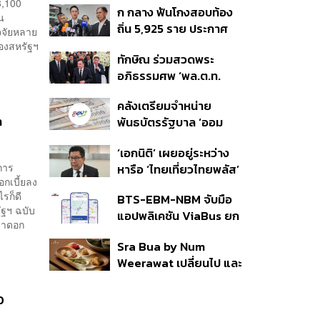
3,100
ก กลาง ฟันโกงสอบท้อง
350’ เสริมความมั่นคง
ใน
ถิ่น 5,925 ราย ประกาศ
ชายแดน
จจัยหลาย
บัญชีใหม่ 7 ส.ค. ส่วน 97
องสหรัฐฯ
ทักษิณ ร่วมสวดพระ
ราย รอ ป.ป.ช. ขีดเส้นแล้ว
อภิธรรมศพ ‘พล.ต.ท.
เสร็จ 31 ส.ค.
ผ่อน’ บิดา ‘พักตร์พิไล ทวี
คลังเตรียมจำหน่าย
สิน’ สิริอายุ 103 ปี แกนนำ
า
พันธบัตรรัฐบาล ‘ออม
เพื่อไทย-บุคคลหลาก
พลัส’ รอบถัดไป เร็วสุด 4
วงการร่วมอาลัย
‘เอกนิติ’ เผยอยู่ระหว่าง
ก.ย.นี้ อาจเพิ่มสัดส่วนการ
การ
หารือ ‘ไทยเที่ยวไทยพลัส’
ขายแบบ Small Lot First
กเบี้ยลง
มีสิทธิใช้งบจากเงินกู้ 4
มากขึ้น
รก็ดี
BTS-EBM-NBM จับมือ
แสนล้าน มั่นใจงบต่อ ‘ไทย
ัฐฯ ฉบับ
แอปพลิเคชัน ViaBus ยก
ช่วยไทย พลัส’ เฟส 2 มี
ตราดอก
ระดับการติดตามตำแหน่ง
เพียงพอ
Sra Bua by Num
รถไฟฟ้า 3 สายแบบเรียล
Weerawat เปลี่ยนไป และ
ไทม์
นี่คือเหตุผลที่เราควรกลับ
ไปอีกครั้ง
0