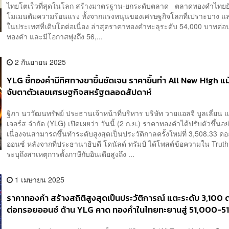
ไทยโตเร็วที่สุดในโลก สร้างมาตรฐาน-ยกระดับตลาด ตลาดทองคำไทยย
โมเมนตัมความร้อนแรง ทั้งจากแรงหนุนของเศรษฐกิจโลกที่เปราะบาง แล
ในประเทศที่เติบโตต่อเนื่อง ล่าสุดราคาทองคำทะลุระดับ 54,000 บาทต่
ทองคำ และมีโอกาสพุ่งถึง 56,...
2 กันยายน 2025
YLG ชี้ทองคำมีทิศทางขาขึ้นชัดเจน ราคาขึ้นทำ All New High แม
จับตาตัวเลขเศรษฐกิจสหรัฐตลอดสัปดาห์
ฐิภา นววัฒนทรัพย์ ประธานเจ้าหน้าที่บริหาร บริษัท วายแอลจี บูลเลี่ยน แ
เจอร์ส จำกัด (YLG) เปิดเผยว่า วันนี้ (2 ก.ย.) ราคาทองคำได้ปรับตัวขึ้นอย
เนื่องจนสามารถขึ้นทำระดับสูงสุดเป็นประวัติกาลครั้งใหม่ที่ 3,508.33 ดอ
ออนซ์ หลังจากที่ประธานาธิบดี โดนัลด์ ทรัมป์ ได้โพสต์ข้อความใน Truth S
ระบุถึงสาเหตุการตั้งภาษีกับอินเดียสูงถึง ...
1 เมษายน 2025
ราคาทองคำ สร้างสถิติสูงสุดเป็นประวัติการณ์ แตะระดับ 3,100 
ต่อทรอยออนซ์ ด้าน YLG คาด ทองคำในไทยทะยานสู่ 51,000-5
บาทต่อบาททองคำ