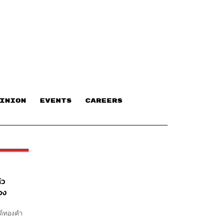
INION
EVENTS
CAREERS
้ว
อง
 56,000
นด์ทองคำ