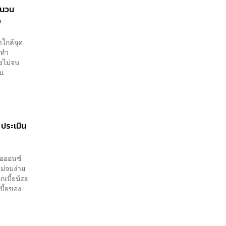
ชนวน
อ
ใกล้จุด
งทำ
ยังไม่จบ
ยน
 ประเมิน
่อออนซ์
ม่จบง่าย
เบี้ยน้อย
บี้ยของ