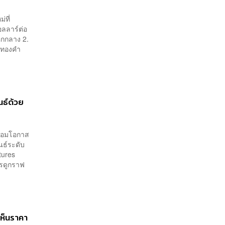
่ที่
อลลาร์ต่อ
อกกลาง 2.
 ทองคำ
นธ์ด้วย
ื่อมโอกาส
นธ์ระดับ
tures
ารดูกราฟ
เห็นราคา