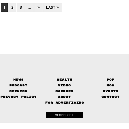
1
2
3
...
»
LAST »
News
Wealth
Pop
Podcast
Video
Now
Opinion
Careers
Events
Privacy Policy
About
Contact
FOR ADVERTISING
MEMBERSHIP