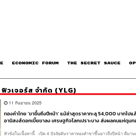
E
ECONOMIC FORUM
THE SECRET SAUCE​
OP
์ ฟิวเจอร์ส จำกัด (YLG)
11 กันยายน 2025
ทองคำไทย ‘ขาขึ้นถึงปีหน้า’ แม้ล่าสุดราคาทะลุ 54,000 บาทไปแล
อานิสงส์ดอกเบี้ยขาลง เศรษฐกิจโลกเปราะบาง ส่งผลคนแห่ตุนท
เฉพาะครึ่งปีแรกดีมานด์พุ่ง 21% ดันไทยติด Top 10 โลก จ่อแตะ
หัวข้อในเนื้อหานี้ เปิด 4 ปัจจัยดันราคาทองคำขาขึ้นยาวถึงปีหน้า ดีมา
บาทสิ้นปี