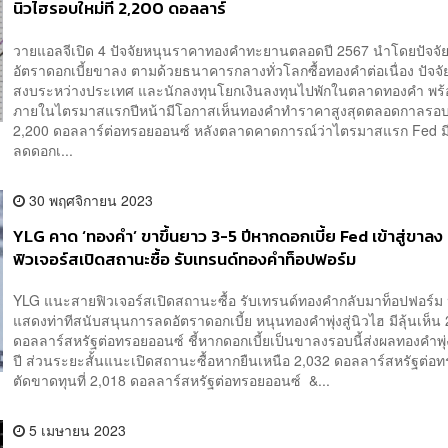
นิวไฮรอบใหม่ที่ 2,200 ดอลลาร์
วายแอลจีเปิด 4 ปัจจัยหนุนราคาทองคำทะยานตลอดปี 2567 นำโดยปัจจ
อัตราดอกเบี้ยขาลง ตามด้วยธนาคารกลางทั่วโลกซื้อทองคำต่อเนื่อง ปัจจ
สงบระหว่างประเทศ และนักลงทุนโยกเงินลงทุนไปพักในตลาดทองคำ พร้
ภายในไตรมาสแรกปีหน้ามีโอกาสเห็นทองคำทำราคาสูงสุดตลอดกาลรอบใ
2,200 ดอลลาร์ต่อทรอยออนซ์ หลังตลาดคาดการณ์ว่าไตรมาสแรก Fed ม
ลดดอกเ...
30 พฤศจิกายน 2023
YLG คาด ‘ทองคำ’ ขาขึ้นยาว 3-5 ปีหากดอกเบี้ย Fed เข้าสู่ขาล
ฟิวเจอร์สเปิดสถานะซื้อ รับเทรนด์ทองคำท็อปฟอร์ม
YLG แนะสายฟิวเจอร์สเปิดสถานะซื้อ รับเทรนด์ทองคำกลับมาท็อปฟอร์ม 
แสดงท่าทีสนับสนุนการลดอัตราดอกเบี้ย หนุนทองคำพุ่งสู่นิวไฮ มีลุ้นเห็น
ดอลลาร์สหรัฐต่อทรอยออนซ์ ชี้หากดอกเบี้ยเป็นขาลงรอบนี้ส่งผลทองคำพุ
ปี ส่วนระยะสั้นแนะเปิดสถานะซื้อหากยืนเหนือ 2,032 ดอลลาร์สหรัฐต่อ
ตัดขาดทุนที่ 2,018 ดอลลาร์สหรัฐต่อทรอยออนซ์ &...
5 เมษายน 2023