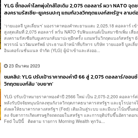
YLG ชี้ทองคำโลกพุ่งใกล้ไฮเดิม 2,075 ดอลลาร์ ผวา NATO จุด
สงครามรัสเซีย-ยูเครนปะทุ แถมกังวลวิกฤตแบงก์สหรัฐฯ ลามต่
‘วายแอลจี บูลเลี่ยนฯ’ มองราคาทองคำทะยานแตะ 2,025.18 ดอลลาร์ เข้า
สูงสุดเดิมที่ 2,075 ดอลลาร์ หวั่น NATO รับฟินแลนด์เป็นสมาชิกเพิ่ม เสี่ย
สงครามรัสเซียกับยูเครนกลับมาปะทุอีกครั้ง แถมหวั่นวิกฤตแบงก์สหรัฐฯ 
พวรรณ์ นววัฒนทรัพย์ ประธานเจ้าหน้าที่บริหาร บริษัท วายแอลจี บูลเลี่
อินเตอร์เนชั่นแนล จำกัด (YLG) ผู้นำเข้าและส่งออ...
23 มีนาคม 2023
ชมคลิป: YLG ปรับเป้าราคาทองคำปี 66 สู่ 2,075 ดอลลาร์/ออนซ์
วิกฤตแบงก์ล้ม ‘จบยาก’
YLG ปรับเป้าหมายราคาทองคำปี 2566 ใหม่ เป็น 2,075-2,200 ดอลลาร์ต
หลังรับปัจจัยหนุนนักลงทุนกังวลวิกฤตภาคธนาคารสหรัฐฯ และยุโรปอาจไ
ส่งผลให้ธนาคารกลางสหรัฐฯ (Fed) เติมเงินสู่ระบบ และมีแนวโน้มขึ้นดอก
ลง จับตาการเกิดเศรษฐกิจถดถอยในสหรัฐฯ และการยุติปรับขึ้นอัตราดอกเ
Fed ในปีนี้ ติดตาม รายการ Morning Wealth ทุกวัน...