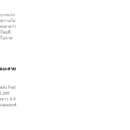
ัยบวกแรก
ัยความไม่
อมคาดว่า
หม่ที่
ีโอกาส
ง แนะสาย
หลัง Fed
 2,200
่งยาว 3-5
ทรอยออนซ์