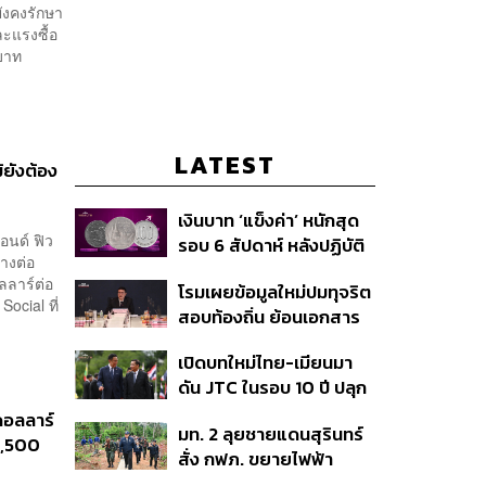
ังคงรักษา
ะแรงซื้อ
อบาท
LATEST
้ยังต้อง
เงินบาท ‘แข็งค่า’ หนักสุด
อนด์ ฟิว
รอบ 6 สัปดาห์ หลังปฏิบัติ
่างต่อ
การแทรกแซงเยนของ
ลลาร์ต่อ
โรมเผยข้อมูลใหม่ปมทุจริต
สหรัฐฯ-ญี่ปุ่น Standard
ocial ที่
สอบท้องถิ่น ย้อนเอกสาร
Chartered เปิดเป้าสิ้นปีนี้
ประชุมปี 2567 พบชื่อ
จ่อแข็งต่อแตะ 32.50 บาท
เปิดบทใหม่ไทย-เมียนมา
อนุทิน จ่อสอบต่อเอี่ยว
ต่อดอลลาร์
ดัน JTC ในรอบ 10 ปี ปลุก
ตัดตอน ม.บูรพา หรือไม่
‘เส้นเลือดใหญ่’ ค้า
ดอลลาร์
มท. 2 ลุยชายแดนสุรินทร์
ชายแดน ท่าเรือน้ำลึก
1,500
สั่ง กฟภ. ขยายไฟฟ้า
ทวาย
‘ปราสาทตาควาย–เนิน