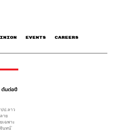
INION
EVENTS
CAREERS
ตันต่อปี
 สปป.ลาว
หลาย
โดยเฉพาะ
จันทน์’