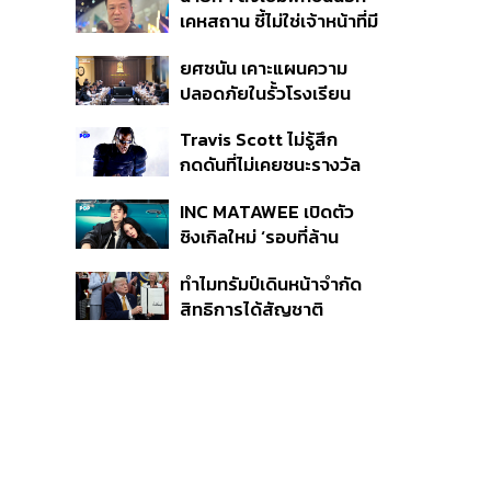
หายไทยไม่อาจลบด้วย
เคหสถาน ชี้ไม่ใช่เจ้าหน้าที่มี
ข้อมูลบิดเบือน
โทษอุกฉกรรจ์ ปืนถูกขโมย
ยศชนัน เคาะแผนความ
ก่อเหตุ เจ้าของร่วมรับผิด
ปลอดภัยในรั้วโรงเรียน
90 วัน ส่งนักสุขภาพจิต
Travis Scott ไม่รู้สึก
ดูแล-คุมเข้มคัดกรองสิ่ง
กดดันที่ไม่เคยชนะรางวัล
ผิดกฎหมาย
แกรมมี่ แม้มีชื่อเข้าชิงมา
INC MATAWEE เปิดตัว
แล้ว 10 ครั้ง
ซิงเกิลใหม่ ‘รอบที่ล้าน
(Loop)’ ที่ได้ เน PERSES
ทำไมทรัมป์เดินหน้าจำกัด
มาแสดงในมิวสิกวิดีโอ
สิทธิการได้สัญชาติ
อเมริกันโดยกำเนิดอีกครั้ง
แม้ศาลสูงสุดเคยตัดสิน
คัดค้าน