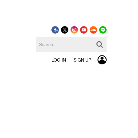
LOG IN
SIGN UP