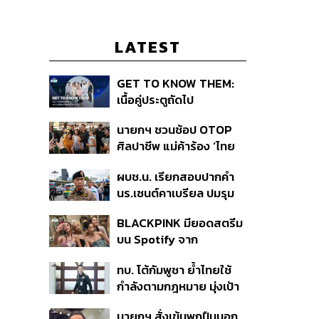
LATEST
GET TO KNOW THEM:
เนื้อคู่ประตูถัดไป
นายกฯ ชวนช้อป OTOP
ศิลปาชีพ แม่ค้าร้อง ‘ไทย
ช่วยไทย พลัส’ สุดยอด
ผบช.น. เรียกสอบปากคำ
ถามมีต่อไหม นายกฯ ตอบ
นร.เซนต์คาเบรียล ปมรุม
‘เดี๋ยวจะพยายาม’
ทำร้ายเพื่อน-ใช้ปืนขู่ สั่ง
BLACKPINK มียอดสตรีม
ดำเนินคดีแล้ว
บน Spotify จาก
ประเทศไทยสูงถึง 536 ล้าน
ทบ. โต้กัมพูชา ย้ำไทยใช้
ครั้ง ตลอด 10 ปีที่ผ่านมา
กำลังตามกฎหมาย มุ่งเป้า
หมายทางทหาร ชี้ความเสีย
นายกฯ สั่งเข้มพกปืนนอก