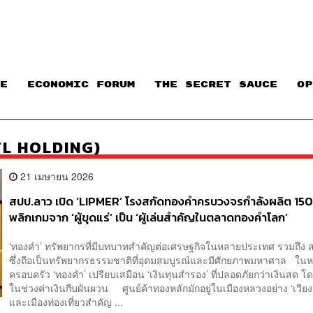
E
ECONOMIC FORUM
THE SECRET SAUCE​
OP
(PTL HOLDING)
21 เมษายน 2026
สปป.ลาว เปิด ‘LIPMER’ โรงสกัดทองคำครบวงจรกำลังผลิต 150 
พลิกเกมจาก ‘ผู้ขุดแร่’ เป็น ‘ผู้เล่นสำคัญในตลาดทองคำโลก’
‘ทองคำ’ ทรัพยากรที่มีบทบาทสำคัญต่อเศรษฐกิจในหลายประเทศ รวมถึง
ซึ่งถือเป็นทรัพยากรธรรมชาติที่อุดมสมบูรณ์และมีศักยภาพมหาศาล ใน
ครอบครัว ‘ทองคำ’ เปรียบเสมือน ‘เงินทุนสำรอง’ ที่ปลอดภัยกว่าเงินสด 
ในช่วงค่าเงินกีบผันผวน ศูนย์ค้าทองหลักมักอยู่ในเมืองหลวงอย่าง ‘เวียง
และเมืองท่องเที่ยวสำคัญ ...