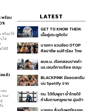
LATEST
น พร้อม
00%
GET TO KNOW THEM:
น พร้อมให้
เนื้อคู่ประตูถัดไป
ติบโต
ล
นายกฯ ชวนช้อป OTOP
ดได้มี
ศิลปาชีพ แม่ค้าร้อง ‘ไทย
ช่วยไทย พลัส’ สุดยอด
ผบช.น. เรียกสอบปากคำ
ถามมีต่อไหม นายกฯ ตอบ
นร.เซนต์คาเบรียล ปมรุม
‘เดี๋ยวจะพยายาม’
ทำร้ายเพื่อน-ใช้ปืนขู่ สั่ง
ดีลแล้ว
BLACKPINK มียอดสตรีม
ดำเนินคดีแล้ว
บน Spotify จาก
ประเทศไทยสูงถึง 536 ล้าน
ระกอบ
ทบ. โต้กัมพูชา ย้ำไทยใช้
ครั้ง ตลอด 10 ปีที่ผ่านมา
0% ของ
กำลังตามกฎหมาย มุ่งเป้า
ู่
หมายทางทหาร ชี้ความเสีย
รือ
นายกฯ สั่งเข้มพกปืนนอก