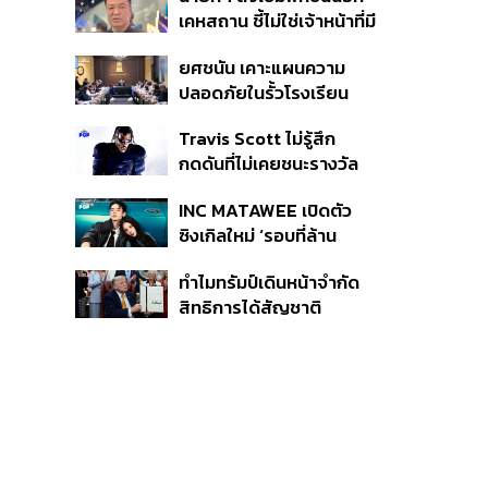
หายไทยไม่อาจลบด้วย
เคหสถาน ชี้ไม่ใช่เจ้าหน้าที่มี
ข้อมูลบิดเบือน
โทษอุกฉกรรจ์ ปืนถูกขโมย
ยศชนัน เคาะแผนความ
ก่อเหตุ เจ้าของร่วมรับผิด
ปลอดภัยในรั้วโรงเรียน
90 วัน ส่งนักสุขภาพจิต
Travis Scott ไม่รู้สึก
ดูแล-คุมเข้มคัดกรองสิ่ง
กดดันที่ไม่เคยชนะรางวัล
ผิดกฎหมาย
แกรมมี่ แม้มีชื่อเข้าชิงมา
INC MATAWEE เปิดตัว
แล้ว 10 ครั้ง
ซิงเกิลใหม่ ‘รอบที่ล้าน
(Loop)’ ที่ได้ เน PERSES
ทำไมทรัมป์เดินหน้าจำกัด
มาแสดงในมิวสิกวิดีโอ
สิทธิการได้สัญชาติ
อเมริกันโดยกำเนิดอีกครั้ง
แม้ศาลสูงสุดเคยตัดสิน
คัดค้าน