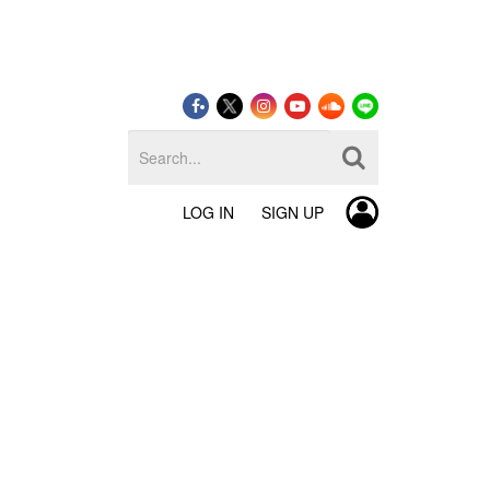
LOG IN
SIGN UP