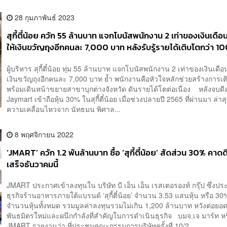
28 กุมภาพันธ์ 2023
สุกี้ตี๋น้อย ควัก 55 ล้านบาท แจกโบนัสพนักงาน 2 เท่าของเงินเดือ
ให้เงินขวัญถุงอีกคนละ 7,000 บาท หลังรับรู้รายได้เติบโตกว่า 1
ผู้บริหาร สุกี้ตี๋น้อย ทุ่ม 55 ล้านบาท แจกโบนัสพนักงาน 2 เท่าของเงินเดือ
เงินขวัญถุงอีกคนละ 7,000 บาท ย้ำ พนักงานคือหัวใจหลักช่วยสร้างการเ
พร้อมเดินหน้าขยายสาขาบุกต่างจังหวัด ดันรายได้โตต่อเนื่อง หลังจบดี
Jaymart เข้าถือหุ้น 30% ในสุกี้ตี๋น้อย เมื่อช่วงปลายปี 2565 ที่ผ่านมา ล่าสุ
ความเคลื่อนไหวจาก นัทธมน พิศาล...
8 พฤศจิกายน 2022
‘JMART’ ควัก 1.2 พันล้านบาท ซื้อ ‘สุกี้ตี๋น้อย’ สัดส่วน 30% คาด
เสร็จธันวาคมนี้
JMART ประกาศเข้าลงทุนใน บริษัท บี เอ็น เอ็น เรสเตอรองท์ กรุ๊ป ซึ่งป
ธุรกิจร้านอาหารภายใต้แบรนด์ ‘สุกี้ตี๋น้อย’ จำนวน 3.53 แสนหุ้น หรือ 3
จำนวนหุ้นทั้งหมด รวมมูลค่าลงทุนรวมไม่เกิน 1,200 ล้านบาท หวังต่อยอดส
พันธมิตรใหม่และผนึกกำลังที่สำคัญในการดำเนินธุรกิจ บมจ.เจ มาร์ท ห
JMART รายงานว่า ที่ประชุมคณะกรรมการบริษัทครั้งที่ 10/2...