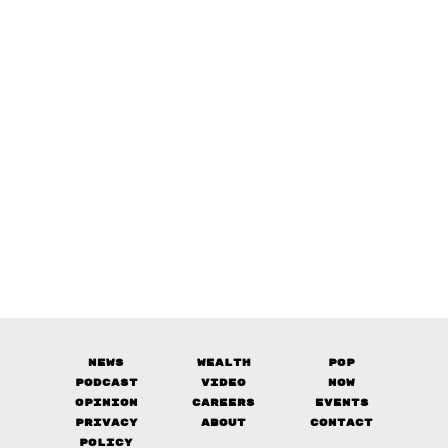
News
Wealth
Pop
Podcast
Video
Now
Opinion
Careers
Events
Privacy
About
Contact
Policy