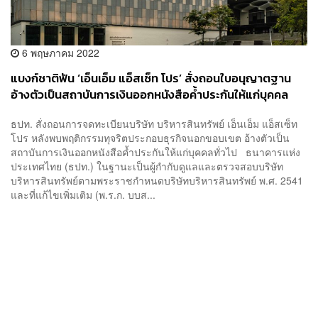
6 พฤษภาคม 2022
แบงก์ชาติฟัน ‘เอ็นเอ็ม แอ็สเซ็ท โปร’ สั่งถอนใบอนุญาตฐาน
อ้างตัวเป็นสถาบันการเงินออกหนังสือค้ำประกันให้แก่บุคคล
ทั่วไป
ธปท. สั่งถอนการจดทะเบียนบริษัท บริหารสินทรัพย์ เอ็นเอ็ม แอ็สเซ็ท
โปร หลังพบพฤติกรรมทุจริตประกอบธุรกิจนอกขอบเขต อ้างตัวเป็น
สถาบันการเงินออกหนังสือค้ำประกันให้แก่บุคคลทั่วไป ​ธนาคารแห่ง
ประเทศไทย (ธปท.) ในฐานะเป็นผู้กำกับดูแลและตรวจสอบบริษัท
บริหารสินทรัพย์ตามพระราชกำหนดบริษัทบริหารสินทรัพย์ พ.ศ. 2541
และที่แก้ไขเพิ่มเติม (พ.ร.ก. บบส...