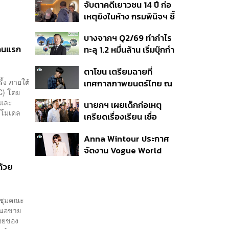
จับตาคดีเยาวชน 14 ปี ก่อ
สิกวิดีโอ
เหตุยิงในห้าง กรมพินิจฯ ชี้
ประพฤติดี-รับการรักษาต่อ
บางจากฯ Q2/69 ทำกำไร
เนื่อง ประเมินปล่อยตัว
ญ่คนแรก
ทะลุ 1.2 หมื่นล้าน เริ่มบุ๊กกำ
ไร ‘SAF’ เชิงพาณิชย์ครั้ง
ตาโขน เตรียมฉายที่
แรก หนุนรายได้ครึ่งปีทะลุ
ั้ง ภายใต้
เทศกาลภาพยนตร์ไทย ณ
3.2 แสนล้าน
RC) โดย
ประเทศบราซิล
รและ
นายกฯ เผยเด็กก่อเหตุ
ยโมเดล
เครียดเรื่องเรียน เชื่อ
เตรียมการเป็นขั้นตอน ชี้มี
Anna Wintour ประกาศ
กระสุนอีกกว่า 30 นัด หาก
จัดงาน Vogue World
ไม่จบชีวิตตัวเองอาจสูญ
2027 ที่ซานฟรานซิสโก
เสียเพิ่ม
ด้วย
ระชุมคณะ
เสนอขาย
ย่อยของ