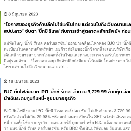
8 มิถุนายน 2023
“โอกาสของธุรกิจค้าปลีกไม่ใช่แค่ในไทย แต่รวมไปถึงเวียดนามแล
สปป.ลาว” จับตา ‘บิ๊กซี รีเทล’ กับการเข้าสู่ตลาดหลักทรัพย์ฯ ก่
ธุรกิจทั้งในและต่างประเทศ
แม่ทัพใหญ่ ‘บิ๊กซี รีเทล คอร์ปอเรชัน’ ออกมาเคลื่อนไหวหลัง BJC นำ ‘บิ๊กซ
ทะเบียนในตลาดหลักทรัพย์ฯ เผยก้าวต่อไปของบิ๊กซีจากนี้จะเป็นบริษัทเรือ
เดินหน้าขยายสาขาทุกโมเดลทั้งในไทยและต่างประเทศ รองรับโอกาสการเ
มีอยู่รอบด้าน “โอกาสของธุรกิจค้าปลีกยังมีแนวโน้มเติบโตอย่างมาก ไม่
ไทย แต่รวมไปถึงเวียดนามและ สป...
18 เมษายน 2023
BJC ยื่นไฟลิ่งขาย IPO ‘บิ๊กซี รีเทล’ จำนวน 3,729.99 ล้านหุ้น จ่อ
นำเงินระดมทุนคืนหนี้-ลุยขยายธุรกิจ
BJC ยื่นไฟลิ่งขาย IPO ‘บิ๊กซี รีเทล คอร์ปอเรชั่น’ ไม่เกินจำนวน 3,729.99
หรือสัดส่วนไม่เกิน 29.98% พร้อมเข้าจดทะเบียนใน SET หวังนำเงินระด
หนี้ รวมทั้งใช้ขยายธุรกิจ บมจ.เบอร์ลี่ ยุคเกอร์ หรือ BJC แจ้งต่อตลาดหล
ว่า บมจ.บิ๊กซี รีเทล คอร์ปอเรชั่น หรือ BRC ซึ่งเป็นบริษัทย่อย ยื่นแบบแ