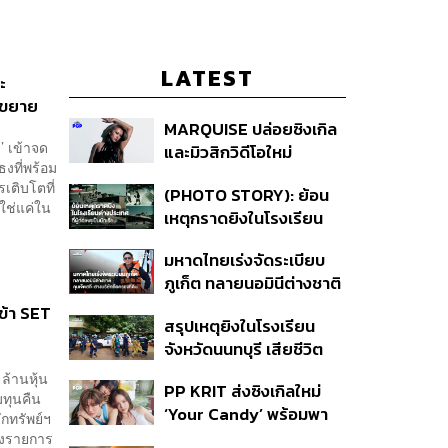
LATEST
ะ
อนขยาย
MARQUISE ปล่อยซิงเกิล
ี’ เข้าจด
และมิวสิกวิดีโอใหม่
ธงที่พร้อม
IRONIC ที่เสียดสีความ
ติบโตที่
(PHOTO STORY): ย้อน
สัมพันธ์สุด Toxic
ใช่แค่ใน
เหตุกราดยิงในโรงเรียน
ต่างประเทศ ที่ผู้ก่อเหตุเป็น
มหาดไทยเร่งจัดระเบียบ
นักเรียน
ภูเก็ต ทลายนอมินีต่างชาติ
คุมเจ็ตสกี สางบริษัทฮุบ
เข้า SET
สรุปเหตุยิงในโรงเรียน
ที่ดิน เคลียร์ใบอนุญาต
จังหวัดนนทบุรี เสียชีวิต
โรงแรมค้าง 7 ปี
รวม 8 ราย โฆษก ตร. เผย
 ล้านหุ้น
PP KRIT ส่งซิงเกิลใหม่
ปมค้นประวัติคดีกราดยิงที่
มทุนคืน
‘Your Candy’ พร้อมพา
สหรัฐฯ
ักทรัพย์ฯ
ต้าเหนิง และ ณิชา ร่วมมิว
สดงรายการ