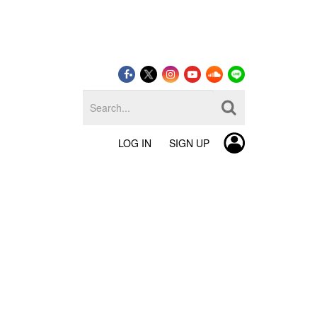
LOG IN
SIGN UP