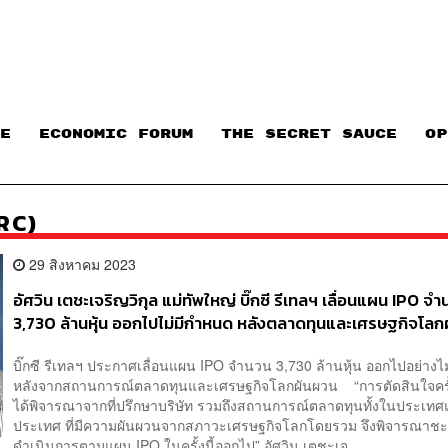
E
ECONOMIC FORUM
THE SECRET SAUCE​
OP
BRC)
29 สิงหาคม 2023
อัศวิน เตชะเจริญวิกุล แม่ทัพใหญ่ บิ๊กซี รีเทลฯ เลื่อนแผน IPO จ
3,730 ล้านหุ้น ออกไปไม่มีกำหนด หลังตลาดทุนและเศรษฐกิจโล
บิ๊กซี รีเทลฯ ประกาศเลื่อนแผน IPO จำนวน 3,730 ล้านหุ้น ออกไปอย่างไ
หลังจากสถานการณ์ตลาดทุนและเศรษฐกิจโลกผันผวน “การตัดสินใจครั้ง
ได้พิจารณาจากที่ปรึกษาบริษัท รวมถึงสถานการณ์ตลาดทุนทั้งในประเทศ
ประเทศ ที่มีความผันผวนจากสภาวะเศรษฐกิจโลกโดยรวม จึงพิจารณาช
ดำเนินการตามแผน IPO ในครั้งนี้ออกไป” อัศวิน เตชะเจ...