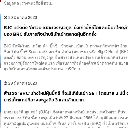
ข้อมูลและร่างหนังสือชี้ชวน...
30 มีนาคม 2023
BJC แต่งตั้ง ‘อัศวิน เตชะเจริญวิกุล’ นั่งเก้าอี้ซีอีโอและเอ็มดีให
ของ BRC รับภารกิจนำบริษัทเข้าตลาดหุ้นอีกครั้ง
BJC จัดทัพใหญ่ เตรียมนำ ‘บิ๊กซี’ เข้าจดทะเบียนในตลาดหลักทรัพย์ฯ อีกคร
ชื่อบริษัท บิ๊กซี รีเทล คอร์ปอเรชั่น จำกัด (มหาชน) หรือ Big C Retail (B
แต่งตั้ง อัศวิน เตชะเจริญวิกุล ขึ้นดำรงตำแหน่งประธานเจ้าหน้าที่บริหา
กรรมการผู้จัดการใหญ่คนแรก เพื่อรับภารกิจนำองค์กรเข้าตลาดหุ้น ขยา
ธุรกิจในตลาดไทยและต่างประเทศ บริษัท เบ...
29 มีนาคม 2023
สำรวจ ‘BRC’ ร่างใหม่หุ้นบิ๊กซี ที่จะรีเทิร์นเข้า SET ไตรมาส 3 ปีนี้ 
มาร์เก็ตแคปที่อาจจะสูงถึง 3 แสนล้านบาท
บมจ.เบอร์ลี่ ยุคเกอร์ (BJC) แจ้งตลาดหลักทรัพย์แห่งประเทศไทยว่า ที่ป
กรรมการบริษัท ซึ่งประชุมเมื่อวันที่ 27 มีนาคม 2566 ได้อนุมัติแผนการ
หุ้นสามัญเพิ่มทุนของ บมจ.บิ๊กซี รีเทล คอร์ปอเรชั่น (BRC) ซึ่งเป็นบริษัท