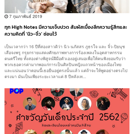
7 กุมภาพันธ์ 2019
ทุก High Notes มีความเจ็บปวด สัมผัสเบื้องลึกความรู้สึกและ
ความคิดที่ ‘นิว-จิ๋ว’ ซ่อนไว้
เป็นเวลากว่า 16 ปีที่สองสาวดิว่า นิว-นภัสสร ภูธรใจ และ จิ๋ว-ปิยนุช
เสือจงพรู กรุยกรายแสดงศักยภาพทางการร้องเพลงในอุตสาหกรรม
ดนตรีไทย ทั้งสองต่างพิสูจน์ฝีมือตัวเองอยู่เสมอเพื่อให้คนฟังยอมรับว่า
พวกเธอควรค่ามากพอแก่การเป็นศิลปินหญิงแถวหน้าของเมืองไทย
และแน่นอนว่าตอนนี้เธอยืนอยู่ตรงนั้นแล้ว แต่ถ้าจะให้พูดอย่างตรงไป
ตรงมา มันเป็นเพียงระยะเวลาแค่ 8 ปีหลังเท...