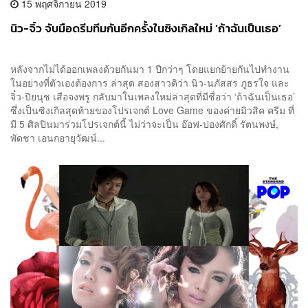
15 พฤศจิกายน 2019
นิว-จิ๋ว จับมือดรีมทีมกันอีกครั้งในซิงเกิลใหม่ ‘ถ้าฉันเป็นเธอ’
หลังจากไม่ได้ออกเพลงด้วยกันมา 1 ปีกว่าๆ โดยแยกย้ายกันไปทำงาน
ในอย่างที่ตัวเองต้องการ ล่าสุด สองสาวดิว่า นิว-นภัสสร ภูธรใจ และ
จิ๋ว-ปิยนุช เสือจงพรู กลับมาในเพลงใหม่ล่าสุดที่มีชื่อว่า ‘ถ้าฉันเป็นเธอ’
ซึ่งเป็นซิงเกิลสุดท้ายของโปรเจกต์ Love Game ของค่ายมิวสิค ครีม ที่
มี 5 ศิลปินมาร่วมโปรเจกต์นี้ ไม่ว่าจะเป็น อ๊อฟ-ปองศักดิ์ รัตนพงษ์,
พัดชา เอนกอายุวัฒน์...