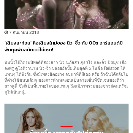
7 กันยายน 2018
‘เสียงสะท้อน’ คือเสียงใหม่ของ นิว-จิ๋ว กับ 00s อาร์แอนด์บี
พ้นยุคพ้นสมัยแต่ไม่เชย!
นับนิ้วได้ก็ครบปีพอดีที่สองสาว นิว-นภัสสร ภูธรใจ และจิ๋ว-ปิยนุช เสือ
จงพรู ดูโอดิว่านาม นิว-จิ๋ว ปล่อยอัลบั้มเต็มชุดที่ 5 ในชื่อ Relation ให้
แฟนๆ ได้ฟังกัน ซึ่งมีเพลงฮิตอย่าง ลบนาทีที่มีเธอ หรือ ถ้าฉันได้กลับไป
ที่ต่างใช้ขนบเดิมๆ ของการทำเพลงอันเป็นลายเซ็นที่ชัดเจนของดิว่า
สาวคู่นี้ ซึ่งก็เป็นที่น่าพอใจของแฟนๆ ถึงแม้ภาพรวมของซาวด์ดนตรีจะ
ดูไม่เป็นกลุ่...