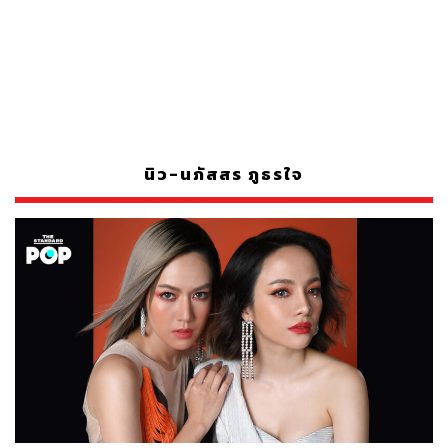
นิว-นภัสสร ภูธรใจ