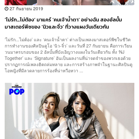
27 กันยายน 2019
‘ไม่รัก…ไม่ต้อง’ มาแคร์ ‘คนเจ้าน้ำตา’ อย่างฉัน สองอัลบั้ม
มาสเตอร์พีซของ ‘นิวและจิ๋ว’ ที่วางแผงวันเดียวกัน
‘ไม่รัก...ไม่ต้อง’ และ ‘คนเจ้าน้ำตา’ ต่างเป็นเพลงมาสเตอร์พีซในชีวิต
การทำงานของศิลปินดูโอ ‘นิว-จิ๋ว’ และวันที่ 27 กันยายน คือการเวียน
วนมาครบรอบของ 2 อัลบั้มที่บังเอิญวางแผงในวันเดียวกัน ทั้ง ‘NJ
Together’ และ ‘Signature’ อันเป็นผลงานที่น่าจดจำของพวกเธอด้วย
ปรากฏการณ์เพลงฮิตถล่มทลาย และการสร้างภาพจำในฐานะศิลปินดู
โอหญิงที่มีลวดลายการร้องที่น่าหวือหวา ...