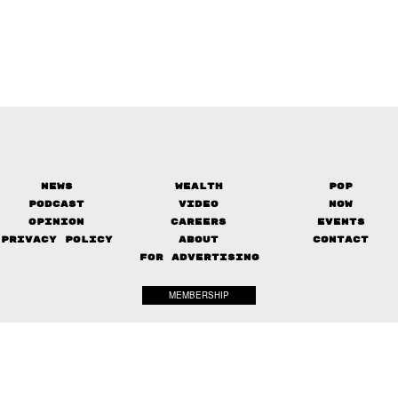
News
Wealth
Pop
Podcast
Video
Now
Opinion
Careers
Events
Privacy Policy
About
Contact
FOR ADVERTISING
MEMBERSHIP
© 2017-
2026
The Standard. All rights reserved.