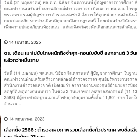
วันนี้ (31 พฤษภาคม) พล.ต.ท. นิธิธร จินตกานนท์ ผู้บัญชาการการศึกษา ห
คณะทำงานเสริมสร้างภาพลักษณ์ตำรวจจราจร เปิดเผยว่า พล.ต.อ. ไกรบ
ทรวดทรง รองผู้บัญชาการตำรวจแห่งชาติ สั่งการให้ทุกหน่วยงานดำเนิ
ถนนปลอดภัย ระหว่างเดือนมิถุนายนถึงกรกฎาคมนี้ โดยเน้นสร้างวินัยจ
เพิ่มความปลอดภัยบนท้องถนน แต่ละจังหวัดจะคัดเลือกถนนสายสำคัญอ.
14 เมษายน 2025
ตร. เตือน เมาไม่ขับโทษหนักถึงจำคุก-ถอนใบขับขี่ สงกรานต์ 3 วั
แล้วกว่าหมื่นราย
วันนี้ (14 เมษายน) พล.ต.ท. นิธิธร จินตกานนท์ ผู้บัญชาการศึกษา ในฐา
คณะทำงานฝ่ายเสริมสร้างภาพลักษณ์ตำรวจจราจร ศูนย์บริหารงานจรา
สำนักงานตำรวจแห่งชาติ เปิดเผยว่า จากรายงานของศูนย์อำนวยการป้อ
ลดอุบัติเหตุทางถนนพบว่า ในช่วง 3 วันแรกของเทศกาลสงกรานต์ (11-1
2568) มีผู้กระทำผิดฐานเมาแล้วขับถูกจับกุมรวมทั้งสิ้น 11,801 ราย โดยใ
จำนวน...
14 พฤษภาคม 2023
เลือกตั้ง 2566 : ตำรวจเผยภาพรวมเลือกตั้งทั่วประเทศ พบซื้อเส
ราย ฉีกบัตร 23 ราย