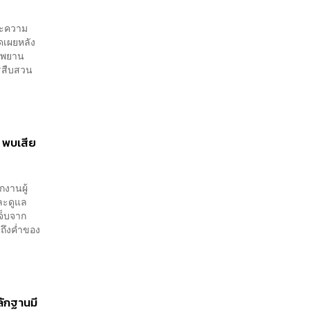
ละความ
ดเผยหลัง
พบพยาน
รสืบสวน
 พบเสีย
กงานผู้
ละดูแล
จ็บจาก
งถึงค่ำของ
ักฐานมี