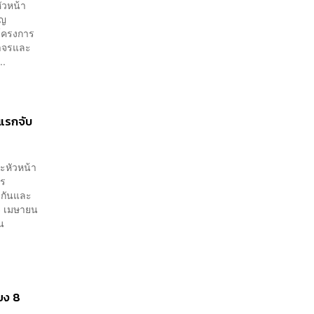
คลี่คลาย
ัวหน้า
ุญ
นโครงการ
ราจรและ
..
นแรกจับ
นะหัวหน้า
จร
งกันและ
3 เมษายน
น
ียง 8