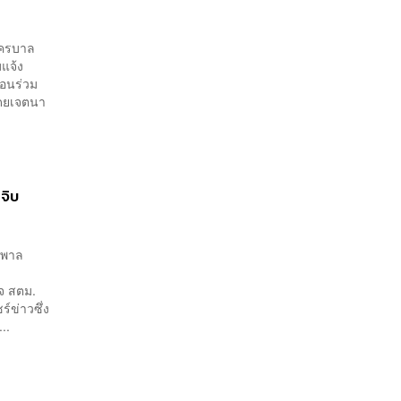
นครบาล
แจ้ง
่อนร่วม
โดยเจตนา
จิบ
ักพาล
จ สตม.
์ข่าวซึ่ง
..