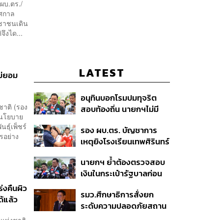
ผบ.ตร./
ทศกาล
ะชาชนเดิน
ึงได...
LATEST
ไม่ยอม
อนุทินบอกโรมปมทุจริต
ชาติ (รอง
สอบท้องถิ่น นายกฯไม่มี
มนโยบาย
หน้าที่ดู TOR แต่มีหน้าที่หา
ธุ์เพ็ชร์
รอง ผบ.ตร. บัญชาการ
คนผิดมาลงโทษ
รอย่าง
เหตุยิงโรงเรียนเทพศิรินทร์
นนทบุรี สั่งค้นหา 2 รอบ
นายกฯ ย้ำต้องตรวจสอบ
ยืนยันไร้คนติดค้าง พบศพ
เงินในกระเป๋ารัฐบาลก่อน
ปู่-ย่าที่บ้านพักผู้ก่อเหตุ
เคาะลุยไทยช่วยไทย พลัส
่งคืนผิว
รมว.ศึกษาธิการสั่งยก
เฟส 2 หรือปรับเกณฑ์
ด้แล้ว
ระดับความปลอดภัยสถาน
50:50 ยันเงินคงคลัง
ศึกษาทั่วประเทศ ขอหยุด
รัฐบาลแข็งแรง
จแห่งชาติ