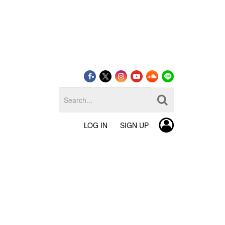
LOG IN
SIGN UP