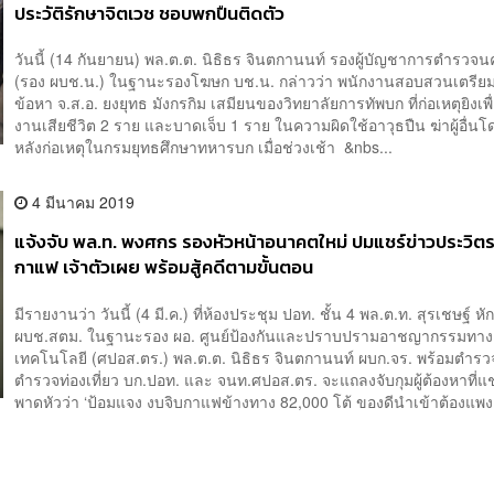
ประวัติรักษาจิตเวช ชอบพกปืนติดตัว
วันนี้ (14 กันยายน) พล.ต.ต. นิธิธร จินตกานนท์ รองผู้บัญชาการตำรวจ
(รอง ผบช.น.) ในฐานะรองโฆษก บช.น. กล่าวว่า พนักงานสอบสวนเตรียม
ข้อหา จ.ส.อ. ยงยุทธ มังกรกิม เสมียนของวิทยาลัยการทัพบก ที่ก่อเหตุยิงเพื
งานเสียชีวิต 2 ราย และบาดเจ็บ 1 ราย ในความผิดใช้อาวุธปืน ฆ่าผู้อื่น
หลังก่อเหตุในกรมยุทธศึกษาทหารบก เมื่อช่วงเช้า &nbs...
4 มีนาคม 2019
แจ้งจับ พล.ท. พงศกร รองหัวหน้าอนาคตใหม่ ปมแชร์ข่าวประวิตร
กาแฟ เจ้าตัวเผย พร้อมสู้คดีตามขั้นตอน
มีรายงานว่า วันนี้ (4 มี.ค.) ที่ห้องประชุม ปอท. ชั้น 4 พล.ต.ท. สุรเชษฐ์ ห
ผบช.สตม. ในฐานะรอง ผอ. ศูนย์ป้องกันและปราบปรามอาชญากรรมทาง
เทคโนโลยี (ศปอส.ตร.) พล.ต.ต. นิธิธร จินตกานนท์ ผบก.จร. พร้อมตำรว
ตำรวจท่องเที่ยว บก.ปอท. และ จนท.ศปอส.ตร. จะแถลงจับกุมผู้ต้องหาที่แชร
พาดหัวว่า ‘ป้อมแจง งบจิบกาแฟข้างทาง 82,000 โต้ ของดีนำเข้าต้องแพง.