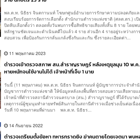
พล.ต.ท. นิธิธร จินตกานนท์ โฆษกศูนย์อำนวยการรักษาความปลอดภัยแ
สงบเรียบร้อยการจัดการเลือกตั้ง สำนักงานตำรวจแห่งชาติ (ศลต.ตร.) เปิ
ปิดหีบเลือกตั้งว่า ตลอดทั้งวันพบการซื้อสิทธิขายเสียงทั้งสิ้น 8 ราย โดย
หลักฐานชัดเจนและดำเนินคดีไปแล้ว 4 ราย ส่วนอีก 4 รายอยู่ระหว่างกา
สอบสวน เพื่อป้องกันการกลั่นแกล้งซึ่งกันและกัน ซึ่งรายละเอียดต่า...
11 พฤษภาคม 2023
ตำรวจเข้าตรวจสภาพ สน.สำราญราษฎร์ หลังเหตุชุลมุน 10 พ.ค.
หายหนักจนใช้งานไม่ได้ เจ้าหน้าที่เจ็บ 1 นาย
วันนี้ (11 พฤษภาคม) พล.ต.ท. นิธิธร จินตกานนท์ ผู้บัญชาการประจำสำนั
บัญชาการตำรวจแห่งชาติ ให้ข้อมูลหลังลงพื้นที่ตรวจสอบความเสียหายแ
เจ้าหน้าที่ตำรวจสถานีตำรวจนครบาล (สน.) สำราญราษฎร์ ที่ได้รับบาดเ
เหตุการณ์ผู้ชุมนุมทำลายทรัพย์สินภายในสถานีตำรวจเมื่อช่วงเย็นต่อเนื่อ
วันที่ 10 พฤษภาคมที่ผ่านมา พล.ต.ท. นิธิธร...
14 กันยายน 2022
ตำรวจเตรียมตั้งข้อหา ทหารกราดยิง ฆ่าคนตายโดยเจตนา พบหล