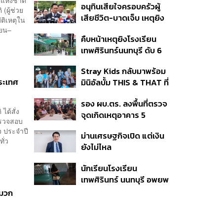
อนุทินเสียใจครอบครัวผู้
แชร์เพื่อระงับพฤติกรรม
ผู้ช่วย
เสียชีวิต-บาดเจ็บ เหตุยิง
เลียนแบบ หลังเหตุยิงใน
ติเหตุใน
ใน รร. สั่งเยียวยาจิตใจ
ียน–
โรงเรียน
คืบหน้าเหตุยิงโรงเรียน
เดินหน้าแก้ กม.คุมอาวุธปืน
เทพศิรินทร์นนทบุรี ดับ 6
ชี้ผู้ปกครองต้องร่วมรับผิด
ศพ โฆษก ตร. เร่งสอบปม
ชอบ
Stray Kids กลับมาพร้อม
ขโมยปืนปู่ก่อเหตุ
ประเทศ
มินิอัลบั้ม THIS & THAT ที่
สะท้อนตัวตนดนตรีอัน
รอง ผบ.ตร. ลงพื้นที่ตรวจ
หลากหลายของวง
ได้สั่ง
จุดเกิดเหตุอาคาร 5
ตรวจสอบ
รร.เทพศิรินทร์ นนทบุรี
จ ประจำปี
ม่านเศรษฐกิจเปิด แต่เงิน
ั่ว
ยังไม่ไหล
นักเรียนโรงเรียน
เทพศิรินทร์ นนทบุรี อพยพ
เข้ายังพื้นที่ปลอดภัย
หมวก
ชั่วคราว หลังเหตุใช้อาวุธ
ปืนภายในโรงเรียน