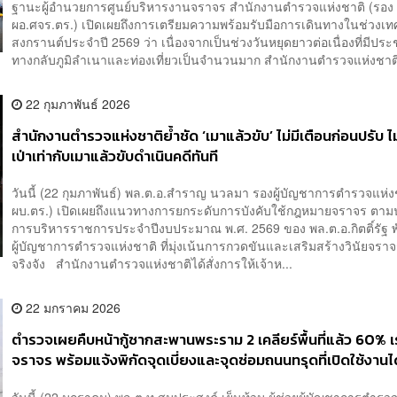
ฐานะผู้อำนวยการศูนย์บริหารงานจราจร สำนักงานตำรวจแห่งชาติ (รอง 
ผอ.ศจร.ตร.) เปิดเผยถึงการเตรียมความพร้อมรับมือการเดินทางในช่วงเ
สงกรานต์ประจำปี 2569 ว่า เนื่องจากเป็นช่วงวันหยุดยาวต่อเนื่องที่มีปร
ทางกลับภูมิลำเนาและท่องเที่ยวเป็นจำนวนมาก สำนักงานตำรวจแห่งชาติจ
22 กุมภาพันธ์ 2026
สำนักงานตำรวจแห่งชาติย้ำชัด ‘เมาแล้วขับ’ ไม่มีเตือนก่อนปรับ 
เป่าเท่ากับเมาแล้วขับดำเนินคดีทันที
วันนี้ (22 กุมภาพันธ์) พล.ต.อ.สำราญ นวลมา รองผู้บัญชาการตำรวจแห่ง
ผบ.ตร.) เปิดเผยถึงแนวทางการยกระดับการบังคับใช้กฎหมายจราจร ตา
การบริหารราชการประจำปีงบประมาณ พ.ศ. 2569 ของ พล.ต.อ.กิตติ์รัฐ พัน
ผู้บัญชาการตำรวจแห่งชาติ ที่มุ่งเน้นการกวดขันและเสริมสร้างวินัยจราจ
จริงจัง สำนักงานตำรวจแห่งชาติได้สั่งการให้เจ้าห...
22 มกราคม 2026
ตำรวจเผยคืบหน้ากู้ซากสะพานพระราม 2 เคลียร์พื้นที่แล้ว 60% เร
จราจร พร้อมแจ้งพิกัดจุดเบี่ยงและจุดซ่อมถนนทรุดที่เปิดใช้งานไ
วันนี้ (22 มกราคม) พล.ต.ท.สมประสงค์ เย็นท้วม ผู้ช่วยผู้บัญชาการตำรว