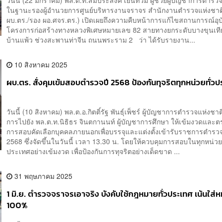
ในฐานะรองผู้อำนวยการศูนย์บริหารงานจราจร สำนักงานตำรวจแห่งชาติ (
ผบ.ตร./รอง ผอ.ศจร.ตร.) เปิดเผยถึงความคืบหน้าการแก้ไขสถานการณ์อุบั
โครงการก่อสร้างทางหลวงพิเศษหมายเลข 82 สายทางยกระดับบางขุนเท
บ้านแพ้ว ช่วงสะพานท่าจีน ถนนพระราม 2 ว่า ได้รับรายงาน...
10 สิงหาคม 2025
ผบ.ตร. สั่งคุมเข้มสอบตำรวจปี 2568 ป้องกันทุจริตทุกหน่วยทั่ว
วันนี้ (10 สิงหาคม) พล.ต.อ.กิตติ์รัฐ พันธุ์เพ็ชร์ ผู้บัญชาการตำรวจแห่งชาติ 
การไปยัง พล.ต.ท.นิธิธร จินตกานนท์ ผู้บัญชาการศึกษา ให้เข้มงวดและ
การสอบคัดเลือกบุคคลภายนอกเพื่อบรรจุและแต่งตั้งเข้ารับราชการตำรว
2568 ซึ่งจัดขึ้นในวันนี้ เวลา 13.30 น. โดยให้ควบคุมการสอบในทุกหน่วยท
ประเทศอย่างเข้มงวด เพื่อป้องกันการทุจริตอย่างเด็ดขาด ...
31 พฤษภาคม 2025
1 มิ.ย. ตำรวจจราจรเอาจริง บังคับใช้กฎหมายทั่วประเทศ เน้นใส่
100%