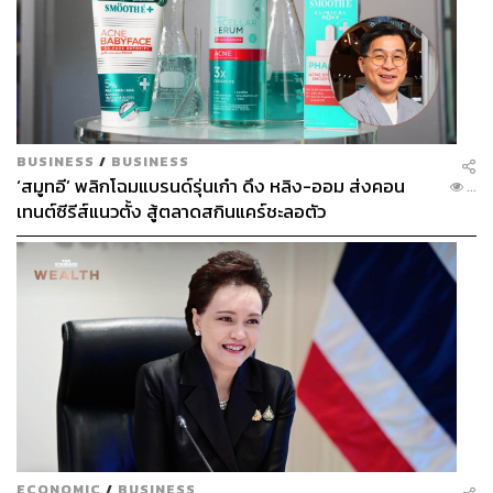
BUSINESS
/
BUSINESS
‘สมูทอี’ พลิกโฉมแบรนด์รุ่นเก๋า ดึง หลิง-ออม ส่งคอน
...
เทนต์ซีรีส์แนวตั้ง สู้ตลาดสกินแคร์ชะลอตัว
ECONOMIC
/
BUSINESS