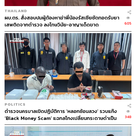
THAILAND
ผบ.ตร. สั่งสอบปมผู้ต้องหาฆ่าพี่น้องรัสเซียซัดทอดรับยา
605
เสพติดจากตำรวจ ลงโทษวินัย-อาญาเด็ดขาด
POLITICS
ตำรวจนครบาลเปิดปฏิบัติการ ‘หลอกซ้อนลวง’ รวบแก๊ง
348
‘Black Money Scam’ แฉกลโกงเปลี่ยนกระดาษดำเป็น
ดอลลาร์ อ้างผลิตเงิน 200 ล้านบาท