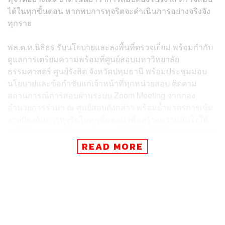
ได้ในทุกขั้นตอน หากพบการทุจริตจะดำเนินการอย่างจริงจัง
ทุกราย
พล.ต.ท.นิธิธร รับนโยบายและลงพื้นที่ตรวจเยี่ยม พร้อมกำกับ
ดูแลการเตรียมความพร้อมที่ศูนย์สอบมหาวิทยาลัย
ธรรมศาสตร์ ศูนย์รังสิต จังหวัดปทุมธานี พร้อมประชุมมอบ
นโยบายและข้อกำชับแก่เจ้าหน้าที่ทุกหน่วยสอบ ติดตาม
สถานการณ์การสอบผ่านระบบ Zoom Meeting จากกอง
อำนวยการร่วมฯ ณ ศูนย์สอบดังกล่าว พร้อมย้ำมาตรการเข้ม
งวดป้องกันการทุจริตในทุกขั้นตอน เพื่อสร้างความมั่นใจให้
แก่ผู้เข้าสอบและสังคม นอกจากนี้ยังได้กำชับให้ทุกหน่วยสอบ
จัดเตรียมจุดปฐมพยาบาลและบุคลากรทางการแพทย์เพื่อดูแล
READ MORE
กรณีฉุกเฉินอย่างทันท่วงที
การสอบครั้งนี้จัดโดยกองบัญชาการศึกษา (บช.ศ.) ครอบคลุม
หน่วยสอบ บช.ศ., ตำรวจภูธรภาค 1-9 และสำนักงานพิสูจน์
หลักฐานตำรวจ รวม 11 หน่วยสอบ เพื่อคัดเลือกบุคคล
ภายนอกที่มีวุฒิปริญญาตรี หรือประกาศนียบัตรมัธยมศึกษา