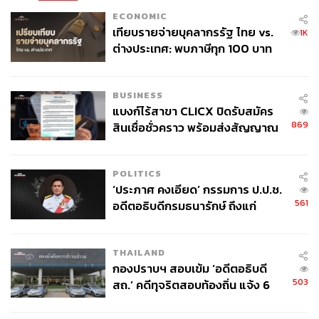
ECONOMIC
เทียบรายจ่ายบุคลากรรัฐ ไทย vs.
1K
ต่างประเทศ: พบภาษีทุก 100 บาท
ของคนไทยใช้ไปกับข้าราชการเฉียด
40 บาท
BUSINESS
แบงก์ไร้สาขา CLICX ปิดรับสมัคร
869
สินเชื่อชั่วคราว พร้อมส่งสัญญาณ
เตือนกลุ่มกู้เงินผิดวัตถุประสงค์-ให้
ข้อมูลเท็จ เตรียมดำเนินคดีเด็ดขาด
POLITICS
‘ประภาศ คงเอียด’ กรรมการ ป.ป.ช.
561
อดีตอธิบดีกรมธนารักษ์ ถึงแก่
อนิจกรรม
THAILAND
กองปราบฯ สอบเข้ม ‘อดีตอธิบดี
503
สถ.’ คดีทุจริตสอบท้องถิ่น แจ้ง 6
ข้อหาหนัก จ่อชง ป.ป.ช. 12 ส.ค. นี้