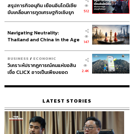
สรุปภารกิจอนุทิน เยือนอินโดนีเซีย
512
ขับเคลื่อนการทูตเศรษฐกิจเชิงรุก
ประกาศหุ้นส่วนยุทธศาสตร์ไทย –
อินโดนีเซีย
Navigating Neutrality:
Thailand and China in the Age
147
of a New Global Order
BUSINESS
/
ECONOMIC
วิเคราะห์ปรากฏการณ์คนแห่ขอสิน
2.4K
เชื่อ CLICX อาจเป็นเพียงยอด
ภูเขาน้ำแข็ง ของปัญหาหนี้ครัว
เรือนไทยที่ถูกซุกไว้
LATEST STORIES