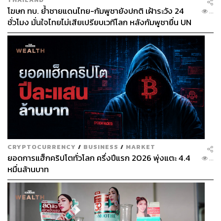
โฆษก ทบ. ย้ำชายแดนไทย-กัมพูชายังปกติ เฝ้าระวัง 24
...
ชั่วโมง มั่นใจไทยไม่เสียเปรียบเวทีโลก หลังกัมพูชายื่น UN
รับรอง MOU43
CRYPTOCURRENCY
/
BUSINESS
/
MARKET
ยอดการแฮ็กคริปโตทั่วโลก ครึ่งปีแรก 2026 พุ่งแตะ 4.4
...
หมื่นล้านบาท