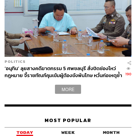
POLITICS
‘อนุทิน’ ลุยสางคดีฆาตกรรม 5 ศพชลบุรี สั่งปิดช่องโหว่
190
กฎหมาย จี้ราชทัณฑ์คุมเข้มผู้ต้องขังพ้นโทษ หวั่นก่อเหตุซ้ำ
รอย
MORE
MOST POPULAR
TODAY
WEEK
MONTH