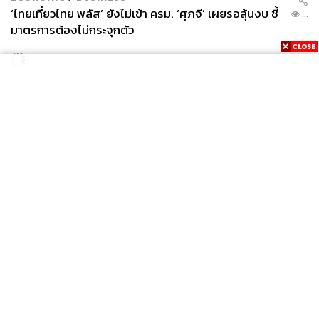
‘ไทยเที่ยวไทย พลัส’ ยังไม่เข้า ครม. ‘ศุภจี’ เผยรอลุ้นงบ ชี้
...
มาตรการต้องไม่กระจุกตัว
News
Wealth
Pop
Podcast
Video
Now
Opinion
Careers
Events
Privacy
About
Contact
Policy
FOR
ADVERTISING
MEMBERSHIP