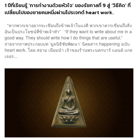
1 ปีที่เรียนรู้ ‘การทำงานด้วยหัวใจ’ ของรัชกาลที่ 9 สู่ ‘วิธีคิด’ ที่
เปลี่ยนไปของชายคนหนึ่งผ่านโปรเจกต์ heart work.
“หากพวกเขาอยากจะเขียนถึงข้าพเจ้าในแง่ดี พวกเขาควรเขียนถึงสิ่ง
อันเป็นประโยชน์ที่ข้าพเจ้าทำ” “If they want to write about me in a
good way. They should write how I do things that are useful.”
ถ่ายจากภาพประกอบบท ‘มูลนิธิชัยพัฒนา’ นิตยสาร happening ฉบับ
heart work. โดย สยาม เนียมนำ เจ้าของร้านพระนครบาร์ แอนด์ แกล
เลอร...