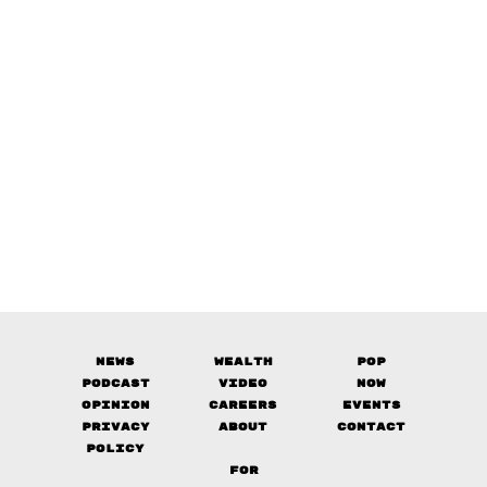
News
Wealth
Pop
Podcast
Video
Now
Opinion
Careers
Events
Privacy
About
Contact
Policy
FOR