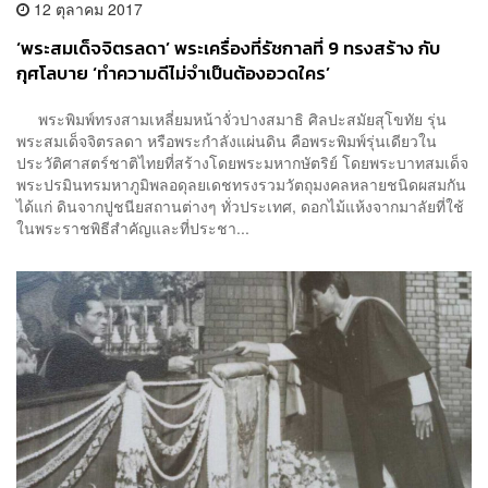
12 ตุลาคม 2017
‘พระสมเด็จจิตรลดา’ พระเครื่องที่รัชกาลที่ 9 ทรงสร้าง กับ
กุศโลบาย ‘ทำความดีไม่จำเป็นต้องอวดใคร’
พระพิมพ์ทรงสามเหลี่ยมหน้าจั่วปางสมาธิ ศิลปะสมัยสุโขทัย รุ่น
พระสมเด็จจิตรลดา หรือพระกำลังแผ่นดิน คือพระพิมพ์​รุ่นเดียวใน
ประวัติศาสตร์ชาติไทยที่สร้างโดยพระมหากษัตริย์ โดยพระบาทสมเด็จ
พระปรมินทรมหาภูมิพลอดุลยเดชทรงรวมวัตถุมงคลหลายชนิดผสมกัน
ได้แก่ ดินจากปูชนียสถานต่างๆ ทั่วประเทศ, ดอกไม้แห้งจากมาลัยที่ใช้
ในพระราชพิธีสำคัญและที่ประชา...