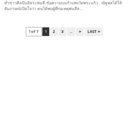
ทำข่าวศิลปินอิสระพ่นสี-ข้อความบนกำแพงวัดพระแก้ว ณัฐพลได้ให้
สัมภาษณ์เปิดใจว่า ตนได้พบผู้ที่ก่อเหตุพ่นสีส...
1 of 7
1
2
3
...
»
LAST »