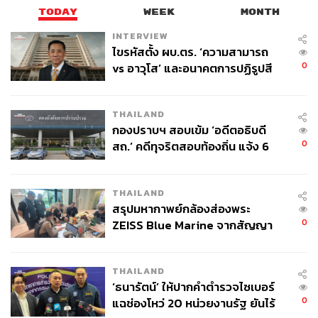
TODAY
WEEK
MONTH
INTERVIEW
ไขรหัสตั้ง ผบ.ตร. ‘ความสามารถ
0
vs อาวุโส’ และอนาคตการปฏิรูปสี
กากี กับ พล.ต.อ. เอก อังสนานนท์
THAILAND
กองปราบฯ สอบเข้ม ‘อดีตอธิบดี
0
สถ.’ คดีทุจริตสอบท้องถิ่น แจ้ง 6
ข้อหาหนัก จ่อชง ป.ป.ช. 12 ส.ค. นี้
THAILAND
สรุปมหากาพย์กล้องส่องพระ
0
ZEISS Blue Marine จากสัญญา
ผลิต 8.3 ล้าน สู่ข้อพิพาท ‘มา
เวลล์ฯ’ ฟ้อง ‘โทน บางแค’ ผิดนัด
THAILAND
จ่ายหนี้-แอบระบุแบรนด์
‘ธนารัตน์’ ให้ปากคำตำรวจไซเบอร์
0
แฉช่องโหว่ 20 หน่วยงานรัฐ ยันไร้