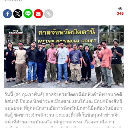
246
วันนี้ (24 กุมภาพันธ์) ศาลจังหวัดปัตตานีนัดฟังคำพิพากษาคดี
อัสมาดี บือเฮง นักข่าวพลเมืองชายแดนใต้และนักปกป้องสิทธิ
มนุษยชน ที่ถูกพนักงานอัยการจังหวัดปัตตานียื่นฟ้องในข้อหา
ต่อสู้ ขัดขวางเจ้าพนักงาน ขณะลงพื้นที่เก็บข้อมูลทำข่าวเจ้า
หน้าที่ฝ่ายความมั่นคงวิสามัญฆาตกรรม เนื่องจากมีความ