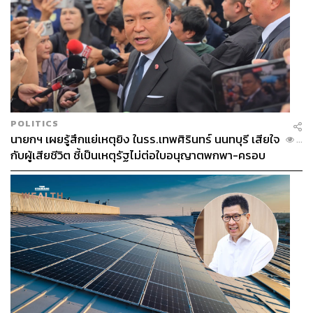
POLITICS
นายกฯ เผยรู้สึกแย่เหตุยิง ในรร.เทพศิรินทร์ นนทบุรี เสียใจ
...
กับผู้เสียชีวิต ชี้เป็นเหตุรัฐไม่ต่อใบอนุญาตพกพา-ครอบ
ครองปืน