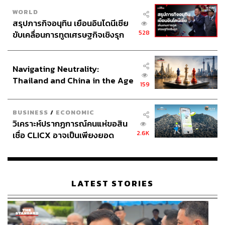
WORLD
สรุปภารกิจอนุทิน เยือนอินโดนีเซีย
528
ขับเคลื่อนการทูตเศรษฐกิจเชิงรุก
ประกาศหุ้นส่วนยุทธศาสตร์ไทย –
อินโดนีเซีย
Navigating Neutrality:
Thailand and China in the Age
159
of a New Global Order
BUSINESS
/
ECONOMIC
วิเคราะห์ปรากฏการณ์คนแห่ขอสิน
2.6K
เชื่อ CLICX อาจเป็นเพียงยอด
ภูเขาน้ำแข็ง ของปัญหาหนี้ครัว
เรือนไทยที่ถูกซุกไว้
LATEST STORIES