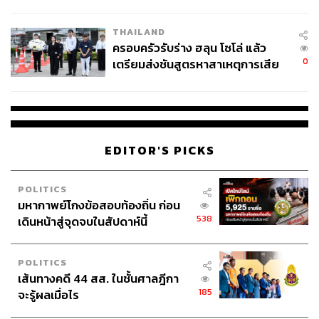
นัยทางการเมือง
THAILAND
ครอบครัวรับร่าง ฮลุน โซโล่ แล้ว
0
เตรียมส่งชันสูตรหาสาเหตุการเสีย
ชีวิต
EDITOR'S PICKS
POLITICS
มหากาพย์โกงข้อสอบท้องถิ่น ก่อน
538
เดินหน้าสู่จุดจบในสัปดาห์นี้
POLITICS
เส้นทางคดี 44 สส. ในชั้นศาลฎีกา
185
จะรู้ผลเมื่อไร