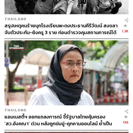
THAILAND
สรุปเหตุคนร้ายบุกโรงเรียนพะตงประธานคีรีวัฒน์ สงขลา
1.3K
จับตัวประกัน-ยิงครู 3 ราย ก่อนตำรวจคุมสถานการณ์ได้
THAILAND
แอมเนสตี้ฯ ออกแถลงการณ์ จี้รัฐบาลไทยคุ้มครอง
136
‘สว.อังคณา’ ด่วน หลังถูกข่มขู่-คุกคามออนไลน์ ย้ำเป็น
ความรุนแรงทางเพศ