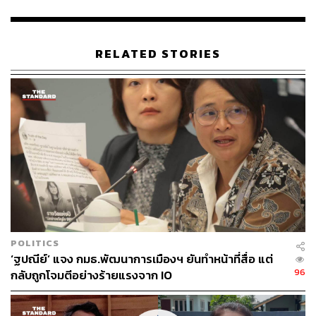
เวลา 1 ปี และปรับเป็นเงินจำนวน 10,000 บาท ซึ่งศาลลดโทษ
ให้กึ่งหนึ่ง คงเหลือจำคุก 6 เดือน ปรับ 5,000 บาท โทษจำคุก
ให้รอลงอาญาไว้เป็นเวลา 2 ปี
RELATED STORIES
สำหรับบรรยากาศก่อนรับฟังคำพิพากษา มีนักกิจกรรมและ
เครือข่ายประชาสังคมชายแดนใต้ เช่น มูลนิธิภาคใต้สีเขียว,
เครือข่ายติดตามเฝ้าระวังโครงการพัฒนาปาตานี, นัก
วิชาการ, กลุ่ม The Patani, เครือข่ายบัณฑิตปาตานี, เครือ
ข่ายผลิตภัณฑ์ชุมชนและวัฒนธรรม และตัวแทนของกองทุน
ราชประสงค์กว่า 30 คน รวมถึงองค์กร Protection
International เข้าร่วมสังเกตการณ์การอ่านคำพิพากษาใน
ครั้งนี้ด้วย
TAGS:
นักปกป้องสิทธิมนุษยชน
นักข่าว
วิสามัญฆาตกรรม
อัสมาดี บือเฮง
POLITICS
‘ฐปณีย์’ แจง กมธ.พัฒนาการเมืองฯ ยันทำหน้าที่สื่อ แต่
96
กลับถูกโจมตีอย่างร้ายแรงจาก IO