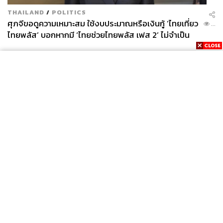
THAILAND
/
POLITICS
ศุภจีขอดูความเหมาะสม ใช้งบประมาณหรือเงินกู้ ‘ไทยเที่ยว
...
ไทยพลัส’ บอกหากมี ‘ไทยช่วยไทยพลัส เฟส 2’ ไม่จำเป็น
ต้องออกพร้อมกัน
News
Wealth
Pop
Podcast
Video
Now
Opinion
Careers
Events
Privacy
About
Contact
Policy
FOR
ADVERTISING
MEMBERSHIP