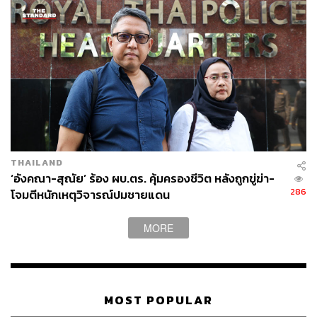
THAILAND
‘อังคณา-สุณัย’ ร้อง ผบ.ตร. คุ้มครองชีวิต หลังถูกขู่ฆ่า-
286
โจมตีหนักเหตุวิจารณ์ปมชายแดน
MORE
MOST POPULAR