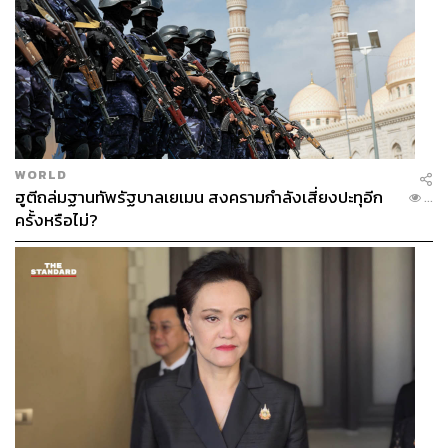
WORLD
ฮูตีถล่มฐานทัพรัฐบาลเยเมน สงครามกำลังเสี่ยงปะทุอีก
...
ครั้งหรือไม่?