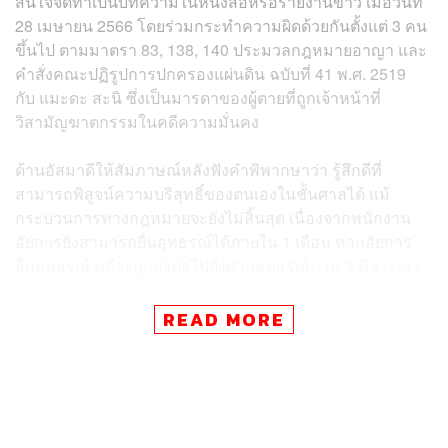
สนใจจัดทำเป็นบทความในหนังสือหรือรายงานข่าว เมื่อวันที่
28 เมษายน 2566 โดยร่วมกระทำความผิดด้วยกันตั้งแต่ 3 คน
ขึ้นไป ตามมาตรา 83, 138, 140 ประมวลกฎหมายอาญา และ
คำสั่งคณะปฏิรูปการปกครองแผ่นดิน ฉบับที่ 41 พ.ศ. 2519
กับ แมะดะ สะนิ ซึ่งเป็นมารดาของผู้ตายที่ถูกเจ้าหน้าที่
วิสามัญฆาตกรรมในคดีความมั่นคง
ด้านอัสมาดีให้สัมภาษณ์หลังฟังคำพิพากษาว่า รู้สึกดีที่
สามารถพิสูจน์ความบริสุทธิ์ของตนเองในชั้นศาลได้ แม้
กระบวนการทางกฎหมายจะยังไม่สิ้นสุด เนื่องจากพนักงาน
อัยการยังสามารถยื่นอุทธรณ์ได้ภายใน 1 เดือน หากอัยการ
ยื่นอุทธรณ์ คดีจะถูกส่งต่อไปยังศาลอุทธรณ์ภาค 9 พิจารณา
คดีต่อไป
READ MORE
แต่ยืนยันว่าจะทำหน้าที่สื่อมวลชนต่อไป โดยจะเดินหน้า
ติดตามประเด็นปัญหาต่างๆ ในพื้นที่ชายแดนใต้ โดยเฉพาะ
เรื่องการวิสามัญฆาตกรรม ซึ่งเป็นปัญหาที่ประชาชนให้
ความสนใจ อย่างไรก็ตาม ยังคงรู้สึกเสียใจที่ในกระบวนการ
ยุติธรรมยังไม่มีกฎหมายที่ให้ความสำคัญกับความเป็นมนุษย์