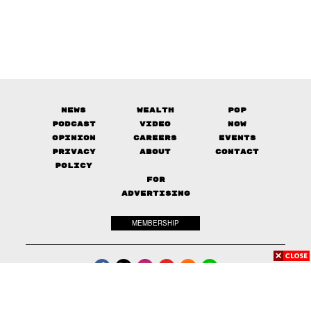
News
Wealth
Pop
Podcast
Video
Now
Opinion
Careers
Events
Privacy
About
Contact
Policy
FOR
ADVERTISING
MEMBERSHIP
© 2017-
2026
The Standard. All rights reserved.