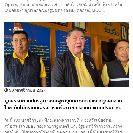
รัฐบาล, ฝ่ายค้าน และ สว. อภิปรายทั่วไปเพื่อซักถามข้อเท็จจริงหรือ
เสนอแนะปัญหาต่อคณะรัฐมนตรี (ครม.) ต่อกรณี MOU...
30 พฤศจิกายน 2024
ภูมิธรรมตอบปมรัฐบาลกัมพูชาถูกกดดันทวงเกาะกูดคืนจาก
ไทย ยันไม่กระทบเจรจา หากรัฐบาลมาจากตัวแทนประชาชน
วันนี้ (30 พฤศจิกายน) ที่กองพลทหารราบที่ 7 จังหวัดเชียงใหม่
ภูมิธรรม เวชยชัย รองนายกรัฐมนตรี และรัฐมนตรีว่าการกระทรวง
กลาโหม ให้สัมภาษณ์ถึงกรณี นพดล ปัทมะ สส. เพื่อไทย เสนอให้ใช้