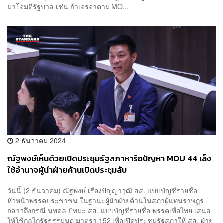
มาโจมตีรัฐบาล เช่น ถ้าเจรจาตาม MO...
2 ธันวาคม 2024
ณัฐพงษ์เห็นด้วยเปิดประชุมรัฐสภาหารือปัญหา MOU 44 เล็ง
ใช้อำนาจผู้นำฝ่ายค้านเปิดประชุมลับ
วันนี้ (2 ธันวาคม) ณัฐพงษ์ เรืองปัญญาวุฒิ สส. แบบบัญชีรายชื่อ
หัวหน้าพรรคประชาชน ในฐานะผู้นำฝ่ายค้านในสภาผู้แทนราษฎร
กล่าวถึงกรณี นพดล ปัทมะ สส. แบบบัญชีรายชื่อ พรรคเพื่อไทย เสนอ
ให้ใช้กลไกรัฐธรรมนูญมาตรา 152 เพื่อเปิดประชุมรัฐสภาให้ สส. ฝ่าย