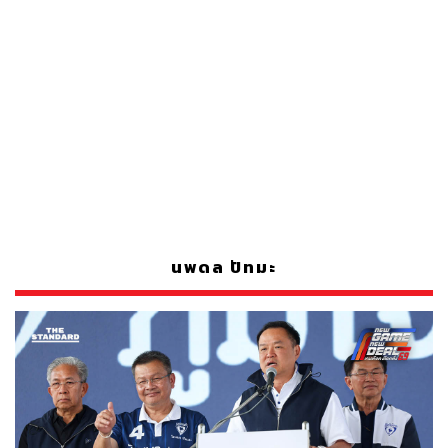
นพดล ปัทมะ