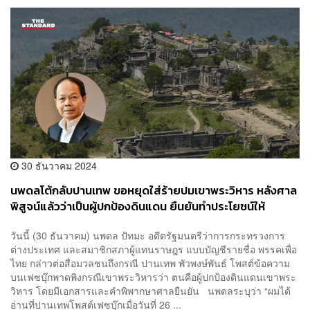
30 ธันวาคม 2024
นพดลโต้กลับปานเทพ ขอหยุดใส่ร้ายปมเขาพระวิหาร หลังศาล
พิสูจน์แล้วว่าเป็นผู้ปกป้องดินแดน ยืนยันทำประโยชน์ให้
ประเทศชาติ
วันนี้ (30 ธันวาคม) นพดล ปัทมะ อดีตรัฐมนตรีว่าการกระทรวงการ
ต่างประเทศ และสมาชิกสภาผู้แทนราษฎร แบบบัญชีรายชื่อ พรรคเพื่อ
ไทย กล่าวต่อสื่อมวลชนถึงกรณี ปานเทพ พัวพงษ์พันธ์ โพสต์ข้อความ
บนเฟซบุ๊กพาดพิงกรณีเขาพระวิหารว่า ตนคือผู้ปกป้องดินแดนเขาพระ
วิหาร โดยมีเอกสารและคำพิพากษาศาลยืนยัน นพดลระบุว่า “ผมได้
อ่านที่ปานเทพโพสต์เฟซบุ๊กเมื่อวันที่ 26 ...