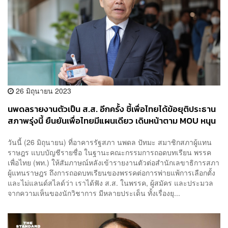
26 มิถุนายน 2023
นพดลรายงานตัวเป็น ส.ส. อีกครั้ง ชี้เพื่อไทยได้ข้อยุติประธาน
สภาพรุ่งนี้ ยืนยันเพื่อไทยมีแผนเดียว เดินหน้าตาม MOU หนุน
ก้าวไกลจัดตั้งรัฐบาล
วันนี้ (26 มิถุนายน) ที่อาคารรัฐสภา นพดล ปัทมะ สมาชิกสภาผู้แทน
ราษฎร แบบบัญชีรายชื่อ ในฐานะคณะกรรมการถอดบทเรียน พรรค
เพื่อไทย (พท.) ให้สัมภาษณ์หลังเข้ารายงานตัวต่อสำนักเลขาธิการสภา
ผู้แทนราษฎร ถึงการถอดบทเรียนของพรรคต่อการพ่ายแพ้การเลือกตั้ง
และไม่แลนด์สไลด์ว่า เราได้ฟัง ส.ส. ในพรรค, ผู้สมัคร และประมวล
จากความเห็นของนักวิชาการ มีหลายประเด็น ทั้งเรื่องยุ...