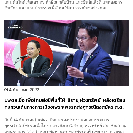
แลนด์สไลด์เพื่อเอา ดร.ทักษิณ กลับบ้าน และยืนยันสิ่งที่ แพทองธาร
ชินวัตร และแกนนำพรรคเพื่อไทยให้สัมภาษณ์มาอย่างต่อเ...
4 ธันวาคม 2022
นพดลเชื่อ เพื่อไทยยังมีพื้นที่ให้ ‘จิรายุ ห่วงทรัพย์’ หลังเตรียม
ทบทวนเส้นทางการเมืองเพราะพรรคส่งคู่กรณีลงสมัคร ส.ส.
วันนี้ (4 ธันวาคม) นพดล ปัทมะ รองประธานคณะกรรมการ
ยุทธศาสตร์พรรคเพื่อไทย กล่าวถึงกรณี จิรายุ ห่วงทรัพย์ สมาชิกสภาผู้
แทนราษฎร (ส.ส.) กรุงเทพมหานคร ของพรรคเพื่อไทย ระบุว่าจะขอ