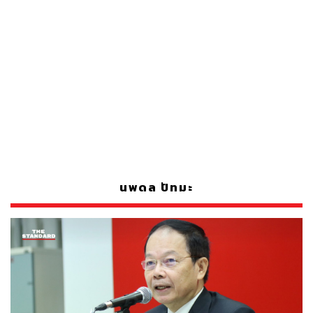
นพดล ปัทมะ