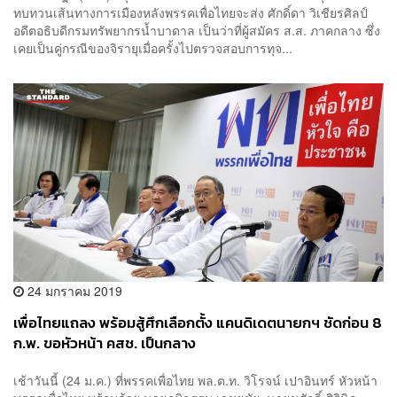
ทบทวนเส้นทางการเมืองหลังพรรคเพื่อไทยจะส่ง ศักดิ์ดา วิเชียรศิลป์
อดีตอธิบดีกรมทรัพยากรน้ำบาดาล เป็นว่าที่ผู้สมัคร ส.ส. ภาคกลาง ซึ่ง
เคยเป็นคู่กรณีของจิรายุเมื่อครั้งไปตรวจสอบการทุจ...
24 มกราคม 2019
เพื่อไทยแถลง พร้อมสู้ศึกเลือกตั้ง แคนดิเดตนายกฯ ชัดก่อน 8
ก.พ. ขอหัวหน้า คสช. เป็นกลาง
เช้าวันนี้ (24 ม.ค.) ที่พรรคเพื่อไทย พล.ต.ท. วิโรจน์ เปาอินทร์ หัวหน้า