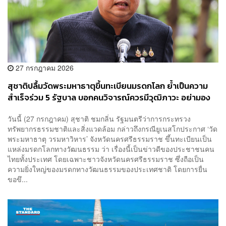
27 กรกฎาคม 2026
สุชาติปลื้มวัดพระมหาธาตุขึ้นทะเบียนมรดกโลก ย้ำเป็นความ
สำเร็จร่วม 5 รัฐบาล บอกคนวิจารณ์ควรมีวุฒิภาวะ อย่ามอง
เป็นเรื่องการเมือง
วันนี้ (27 กรกฎาคม) สุชาติ ชมกลิ่น รัฐมนตรีว่าการกระทรวง
ทรัพยากรธรรมชาติและสิ่งแวดล้อม กล่าวถึงกรณียูเนสโกประกาศ ‘วัด
พระมหาธาตุ วรมหาวิหาร’ จังหวัดนครศรีธรรมราช ขึ้นทะเบียนเป็น
แหล่งมรดกโลกทางวัฒนธรรม ว่า เรื่องนี้เป็นข่าวดีของประชาชนคน
ไทยทั้งประเทศ โดยเฉพาะชาวจังหวัดนครศรีธรรมราช ซึ่งถือเป็น
ความยิ่งใหญ่ของมรดกทางวัฒนธรรมของประเทศชาติ โดยการยื่น
ขอขึ...