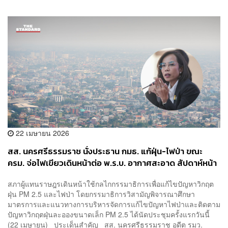
22 เมษายน 2026
สส. นครศรีธรรมราช นั่งประธาน กมธ. แก้ฝุ่น-ไฟป่า ขณะ
ครม. จ่อไฟเขียวเดินหน้าต่อ พ.ร.บ. อากาศสะอาด สัปดาห์หน้า
สภาผู้แทนราษฎรเดินหน้าใช้กลไกกรรมาธิการเพื่อแก้ไขปัญหาวิกฤต
ฝุ่น PM 2.5 และไฟป่า โดยกรรมาธิการวิสามัญพิจารณาศึกษา
มาตรการและแนวทางการบริหารจัดการแก้ไขปัญหาไฟป่าและติดตาม
ปัญหาวิกฤตฝุ่นละอองขนาดเล็ก PM 2.5 ได้นัดประชุมครั้งแรกวันนี้
(22 เมษายน) ประเด็นสำคัญ สส. นครศรีธรรมราช อดีต รมว.