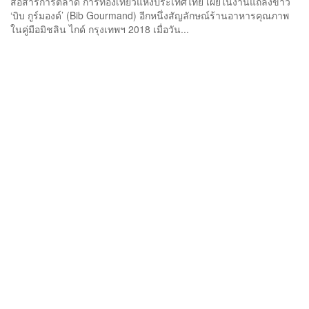
สื่อสารการตลาด การท่องเที่ยวแห่งประเทศไทย เผยในงานแถลงข่าว
‘บิบ กูร์มองด์’ (Bib Gourmand) อีกหนึ่งสัญลักษณ์ร้านอาหารคุณภาพ
ในคู่มือมิชลิน ไกด์ กรุงเทพฯ 2018 เมื่อวัน...