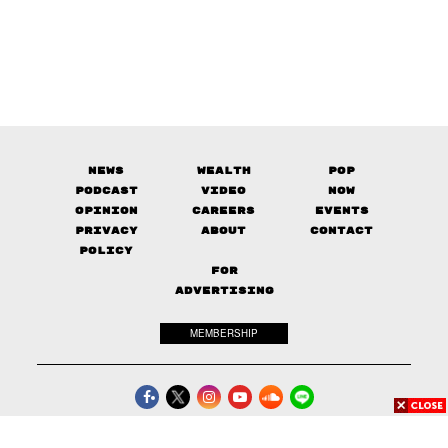
News
Wealth
Pop
Podcast
Video
Now
Opinion
Careers
Events
Privacy
About
Contact
Policy
FOR
ADVERTISING
MEMBERSHIP
© 2017-
2026
The Standard. All rights reserved.