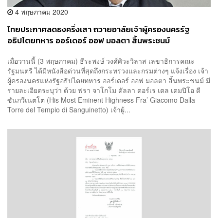
4 พฤษภาคม 2020
ไทยประกาศลดธงครึ่งเสา ถวายอาลัยเจ้าผู้ครองนครรัฐ
อธิปไตยทหาร ออร์เดอร์ ออฟ มอลตา สิ้นพระชนม์
เมื่อวานนี้ (3 พฤษภาคม) ธีระพงษ์ วงศ์ศิวะวิลาส เลขาธิการคณะ
รัฐมนตรี ได้มีหนังสือด่วนที่สุดถึงกระทรวงและกรมต่างๆ แจ้งเรื่อง เจ้า
ผู้ครองนครแห่งรัฐอธิปไตยทหาร ออร์เดอร์ ออฟ มอลตา สิ้นพระชนม์ มี
รายละเอียดระบุว่า ด้วย ฟรา จาโกโม ดัลลา ตอร์เร เตล เตมปิโอ ดี
ซันกวีเนตโต (His Most Eminent Highness Fra’ Giacomo Dalla
Torre del Tempio di Sanguinetto) เจ้าผู้...