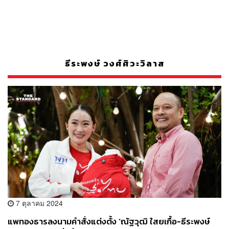
ธีระพงษ์ วงศ์ศิวะวิลาส
7 ตุลาคม 2024
แพทองธารลงนามคำสั่งแต่งตั้ง​ ‘ณัฐวุฒิ​ ใสยเกื้อ-ธีระพงษ์