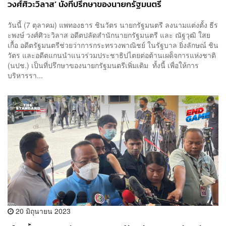
วงศ์ศิวะวิลาส’ นั่งที่ปรึกษา​ของนายกรัฐมนตรี
วันนี้ (7 ตุลาคม) แพทองธาร​ ชิน​วัตร​ นายก​รัฐมนตรี​ ลงนามแต่งตั้ง ธีร
ะพงษ์ วงศ์ศิวะวิลาส​ อดีตปลัดสำนักนายกรัฐมนตรี​ และ ณัฐวุฒิ ใสย
เกื้อ​ อดีตรัฐมนตรีช่วยว่าการกระทรวงพาณิชย์ ในรัฐบาล ยิ่งลักษณ์​ ชิน
วัตร​ และอดีต​แกนนำ​แนวร่วมประชาธิปไตยต่อต้านเผด็จการแห่งชาติ
(นปช.)​ เป็นที่ปรึกษาของนายกรัฐมนตรีเพิ่มเติม​ ทั้งนี้ เพื่อให้การ
บริหารรา...
20 มิถุนายน 2023