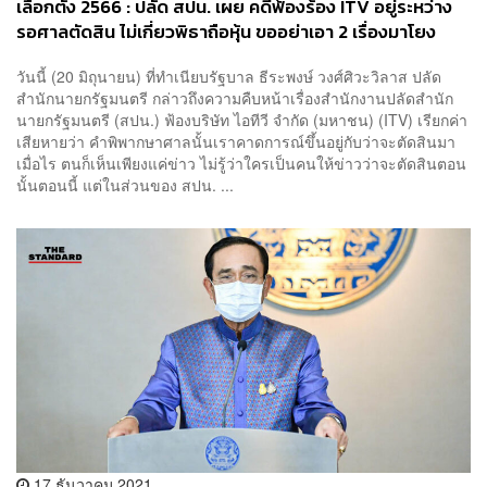
เลือกตั้ง 2566 : ปลัด สปน. เผย คดีฟ้องร้อง ITV อยู่ระหว่าง
รอศาลตัดสิน ไม่เกี่ยวพิธาถือหุ้น ขออย่าเอา 2 เรื่องมาโยง
สร้างความสับสน
วันนี้ (20 มิถุนายน) ที่ทำเนียบรัฐบาล ธีระพงษ์ วงศ์ศิวะวิลาส ปลัด
สำนักนายกรัฐมนตรี กล่าวถึงความคืบหน้าเรื่องสำนักงานปลัดสำนัก
นายกรัฐมนตรี (สปน.) ฟ้องบริษัท ไอทีวี จำกัด (มหาชน) (ITV) เรียกค่า
เสียหายว่า คำพิพากษาศาลนั้นเราคาดการณ์ขึ้นอยู่กับว่าจะตัดสินมา
เมื่อไร ตนก็เห็นเพียงแค่ข่าว ไม่รู้ว่าใครเป็นคนให้ข่าวว่าจะตัดสินตอน
นั้นตอนนี้ แต่ในส่วนของ สปน. ...
17 ธันวาคม 2021