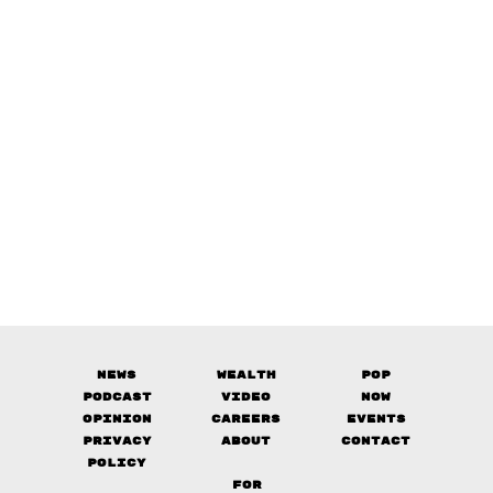
News
Wealth
Pop
Podcast
Video
Now
Opinion
Careers
Events
Privacy
About
Contact
Policy
FOR